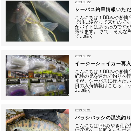
2023.05.22
シーバス釣果情報いた
こんにちは！BBみやぎ仙
で川に浸かって来たのです
かバイトはあったのですが
張ります。 さて、そんな
て…続く
2023.05.22
イージーシェイカー再
こんにちは！BBみやぎ仙
経験の兄を連れて釣りへ
すが、シーバスに行きたい
日の入荷情報はこちら！ 
2…続く
2023.05.21
バラシバラシの渓流釣
こんにちは!BBみやぎ仙
は渓流へ。前回入ったポイ