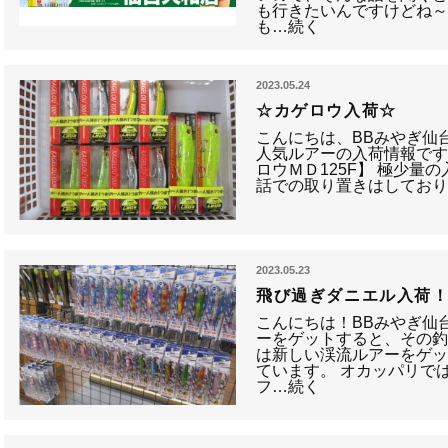
も行きたいんですけどね～
も…続く
2023.05.24
☆カゲロウ入荷☆
こんにちは、BBみやぎ仙
人気ルアーの入荷情報です!!
ロウＭＤ125F】 極少量
話での取り置きはしてお
2023.05.23
飛び過ぎダニエル入荷
こんにちは！BBみやぎ仙
ーをゲットすると、その釣
は新しい渓流ルアーをゲ
ています。 オカッパリで
フ…続く