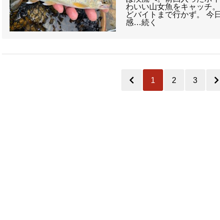
わいい山女魚をキャッチ。
どバイトまで行かず。 今
感…続く
1
2
3