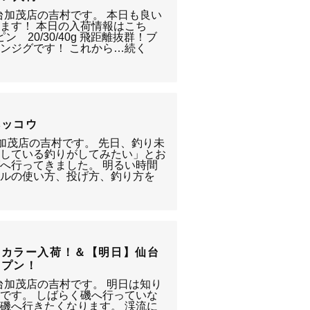
台加茂店の吉村です。 本日も良い
ます！ 本日の入荷情報はこち
 20/30/40g 飛距離抜群！ブ
ンジグです！ これから…続く
ベッコウ
台加茂店の吉村です。 先日、釣り未
りしている釣りがしてみたい」とお
へ行ってきました。 明るい時間
ールの使い方、投げ方、釣り方を
定カラー入荷！＆【明日】仙台
ープン！
台加茂店の吉村です。 明日は知り
です。 しばらく磯へ行っていな
磯へ行きたくなります。 渓流に