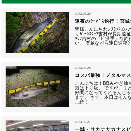
2023.05.30
連夜のｼｰﾊﾞｽ釣行！宮城
皆様こんにちわ♪ ｽﾀｯﾌｺ
りｶﾞｰﾙｽﾀｯﾌ吉村が長期
ﾀｯﾌ吉村の『ﾄﾞ派手』な
い。 僭越ながら連日連夜ｼｰ
2023.05.28
コスパ最強！メタルマ
こんにちは！BBみやぎ仙
気は下り坂。 ですが、ま
好調になってくれるんじ
ます。 さて、本日はそん
…続く
2023.05.27
一誠・サカナサカナス