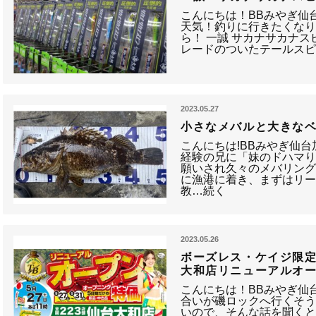
こんにちは！BBみやぎ仙
天気！釣りに行きたくなり
ら！ 一誠 サカナサカナスピン
レードのついたテールスピ
2023.05.27
小さなメバルと大きな
こんにちは!BBみやぎ仙
経験の兄に「妹のドハマ
願いされ久々のメバリング
に漁港に着き、まずはリ
教…続く
2023.05.26
ボーズレス・ケイジ限
大和店リニューアルオ
こんにちは！BBみやぎ仙
合いが磯ロックへ行くそう
いので、そんな話を聞くと