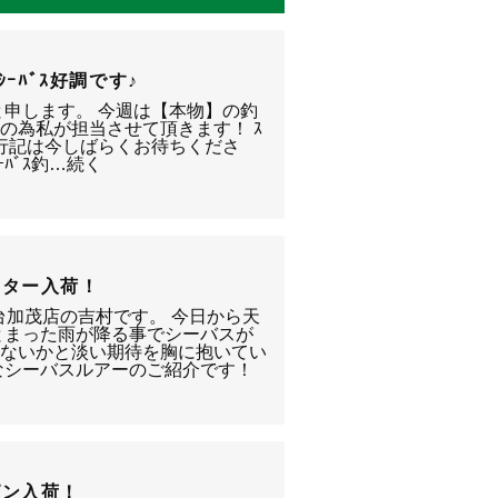
ｼｰﾊﾞｽ好調です♪
ﾝﾉと申します。 今週は【本物】の釣
遠征の為私が担当させて頂きます！ ｽ
釣行記は今しばらくお待ちくださ
ﾊﾞｽ釣…続く
スター入荷！
台加茂店の吉村です。 今日から天
とまった雨が降る事でシーバスが
ゃないかと淡い期待を胸に抱いてい
なシーバスルアーのご紹介です！
ピン入荷！