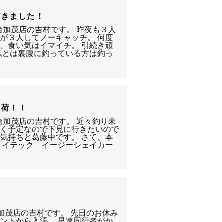
だきました！
台加茂店の吉村です。 昨夜も３人
が３人してノーキャッチ。 何度
、食い気はイマイチ。 引続き頑
私とは裏腹に釣っている方は釣っ
入荷！！
台加茂店の吉村です。 近々釣り未
行く予定なので下見に行きたいので
気持ちと葛藤中です。 さて、本
ケイテック イージーシェイカー
り
台加茂店の吉村です。 先日のお休み
ントから入渓。 早速同行者がか