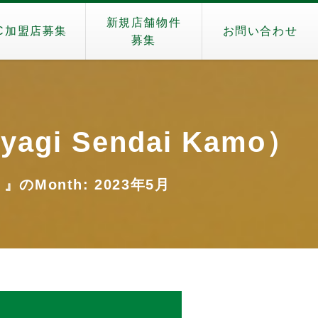
新規店舗物件
C加盟店募集
お問い合わせ
募集
agi Sendai Kamo）
）』のMonth: 2023年5月