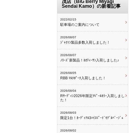
茂店（BiG Berry Miyagi
Sendai Kamo）の新着記事
2022/02/15
駐車場のご案内について
2026/08/07
ｼﾞｬｸｿﾝ製品多数入荷しました！
2026/08/07
ﾉﾘｰｽﾞ新製品！ﾈｵﾃｨｰｻﾝ入荷しました♪
2026/08/05
RBB ﾏﾙﾁﾎﾟｰﾁ入荷しました！
2026/08/04
Rｻｰﾃﾞｨﾝ2026年限定ｱﾋﾟｰﾙｶﾗｰ入荷しまし
た！
2026/08/03
限定1台！ｶｰﾃﾞｨﾅﾙ3ﾊｲｽﾋﾟｰﾄﾞﾓﾃﾞﾙﾍﾞｰｼﾞｭ
2026/08/02