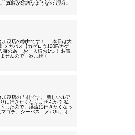
。 真鯛が好調なようなので船に
台加茂店の物井です！ 本日は大
 メガバス【カゲロウ100F/カゲ
の入荷の為、 お一人様お1つ！ お電
りませんので、欲…続く
！
台加茂店の吉村です。 新しいルア
りに行きたくなりませんか？ 私
ットしたので、渓流に行きたくなっ
はマゴチ、シーバス、メバル、オ