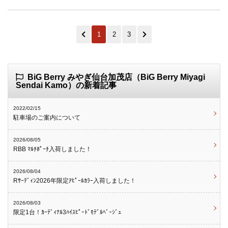
1
2
3
BiG Berry みやぎ仙台加茂店（BiG Berry Miyagi
Sendai Kamo）の新着記事
2022/02/15
駐車場のご案内について
2026/08/05
RBB ﾏﾙﾁﾎﾟｰﾁ入荷しました！
2026/08/04
Rｻｰﾃﾞｨﾝ2026年限定ｱﾋﾟｰﾙｶﾗｰ入荷しました！
2026/08/03
限定1台！ｶｰﾃﾞｨﾅﾙ3ﾊｲｽﾋﾟｰﾄﾞﾓﾃﾞﾙﾍﾞｰｼﾞｭ