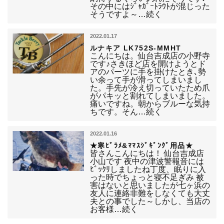
その中にはｼﾞｬｶﾞｰﾄﾗｳﾄが混じった
そうですよ～…続く
2022.01.17
ルナキア LK752S-MMHT
こんにちは。仙台吉成店の小野寺
です♪さきほど店を開けようとド
アのパーツに手を掛けたとき､勢
い余って手が滑ってしまいまし
た。手先が冷え切っていたため爪
がパキッと割れてしまいました。
痛いですね。朝からブルーな気持
ちです。そん…続く
2022.01.16
★寒ﾋﾞﾗﾒ&ﾏﾏｽｼﾞｷﾞﾝｸﾞ用品★
皆さんこんにちは！ 仙台吉成店
小山です 夜中の津波警報音には
ﾋﾞｯｸﾘしましたね丁度、眠りに入
った時でちょっと寝不足ぎみ 被
害はないと思いましたが七ヶ浜の
友人に連絡非難をしなくても大丈
夫との事でした～しかし、当店の
お客様…続く