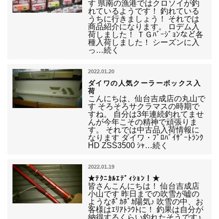
す 県南の漁港ではクロソイが釣
れているようです！ 釣れている
うちに行きましょう！ それでは
商品紹介になります。 ロデム入
荷しました！ ＴＧﾊﾞｰｼﾞｮﾝなど各
種入荷しました！ シーズンに入
っ…続く
2022.01.20
ダイワの人気クーラーボックス入
荷
こんにちは、仙台吉成店の丸山で
す そろそろサクラマスの時期で
すね。 自分は3年連続釣れてませ
んが今年こその精神で頑張りま
す。 それでは中古品入荷情報に
なります ダイワ・ﾌﾟﾛﾊﾞｲｻﾞｰﾄﾗﾝｸ
HD ZSS3500 ｼｬ…続く
2022.01.19
★ﾃｸﾆｶﾙｴﾃﾞｨｼｮﾝ！★
皆さんこんにちは！ 仙台吉成店
小山です 昨日までの吹雪が嘘の
ようなﾎﾟｶﾎﾟｶ陽気♪ 吹雪の中、お
客様はｴﾘｱﾄﾗｳﾄに！ 釣果は自分が
納得するくらい釣れたそうです♪