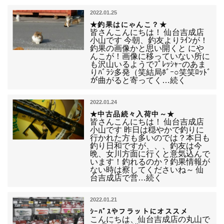
2022.01.25
★釣果はにゃんこ？★
皆さんこんにちは！ 仙台吉成店
小山です 今朝、釣友よりﾗｲﾝが！
釣果の画像かと思い開くと にや
んこが！画像に移っていない所に
も沢山いるようでﾌﾟﾚｯｼｬｰのあま
りﾊﾞﾗｼ多発（笑結局ﾎﾞｰ○笑笑ﾛｯﾄﾞ
が曲がると寄ってく…続く
2022.01.24
★中古品続々入荷中～★
皆さんこんにちは！ 仙台吉成店
小山です 昨日は穏やかで釣りに
行かれた方も多いのでは？本日も
釣り日和ですが、、、釣友は今
晩、女川方面に行くと意気込んで
います！釣れるのか？釣果情報が
ない時は察してくださいね～ 仙
台吉成店で営…続く
2022.01.21
ｼｰﾊﾞｽやフラットにオススメ
こんにちは、仙台吉成店の丸山で