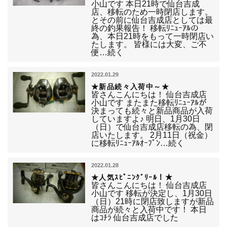
小山です 本日21時で仙台吉成
店、移転のため一時閉店します。
とその前に仙台吉成店としては最
終の釣果報告！ 移転ﾘﾆｭｰｱﾙの
為、本日21時をもって一時閉店い
たします。 皆様には大変、ご不
便…続く
2022.01.29
★新品続々入荷中～★
皆さんこんにちは！ 仙台吉成店
小山です またまた移転ﾘﾆｭｰｱﾙが
決まっても続々と新品商品が入荷
していますよ♪ 明日、1月30日
（日）で仙台吉成店移転の為、閉
店いたします。 2月11日（祝金）
に移転ﾘﾆｭｰｱﾙｵｰﾌﾟﾝ…続く
2022.01.28
★人気ｽﾋﾟﾆﾝｸﾞﾘｰﾙ！★
皆さんこんにちは！ 仙台吉成店
小山です 移転が決定し、1月30日
（日）21時に閉店致しますが新品
商品が続々と入荷中です！ 本日
はｺﾁﾗ 仙台吉成店でした