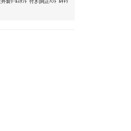
ｰﾙｽﾀﾝﾄﾞ付き(純正ﾊﾝﾄﾞﾙｷｬｯ