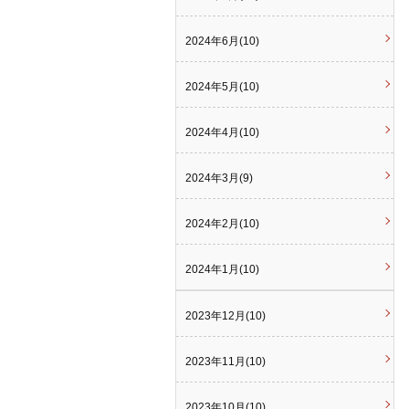
2024年6月(10)
2024年5月(10)
2024年4月(10)
2024年3月(9)
2024年2月(10)
2024年1月(10)
2023年12月(10)
2023年11月(10)
2023年10月(10)