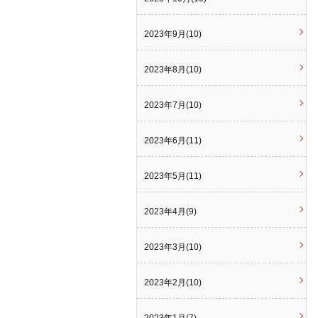
2023年9月(10)
2023年8月(10)
2023年7月(10)
2023年6月(11)
2023年5月(11)
2023年4月(9)
2023年3月(10)
2023年2月(10)