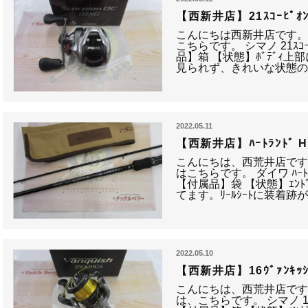
【西新井店】21ｽｺｰﾋﾟｵﾝ
こんにちは西新井店です。
こちらです。 シマノ 21ｽｺｰ
品】箱 【状態】ﾎﾞﾃﾞｨ上
見られず、きれいな状態の
2022.05.11
【西新井店】ﾊｰﾄﾗﾝﾄﾞ H
こんにちは、西荒井店です
はこちらです。 ダイワ ﾊｰﾄﾗﾝ
【付属品】袋 【状態】ｴﾝ
てます。ﾘｰﾙｼｰﾄに装着跡
2022.05.10
【西新井店】16ｳﾞｧﾝｷｯｼ
こんにちは、西荒井店です
は、こちらです。 シマノ 16ｳ