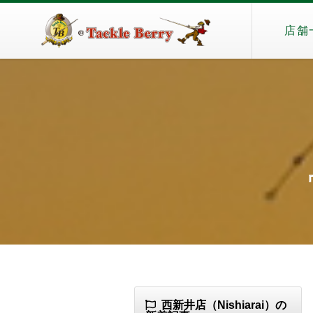
店舗
『
西新井店（Nishiarai）の