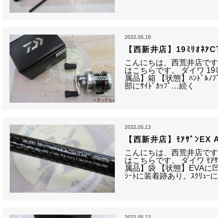
2022.05.18
【西新井店】19ﾐﾘｵﾈｱCT
こんにちは、西荒井店です
はこちらです。 ダイワ 19ﾐﾘ
属品】箱 【状態】ﾊﾝﾄﾞﾙﾉ
部にｻｲﾄﾞｶｯﾌﾟ…続く
2022.05.13
【西新井店】ﾓｱｻﾞﾝEX 
こんにちは、西荒井店です
はこちらです。 ダイワ ﾓｱｻﾞ
属品】袋 【状態】EVAに
ｼｰﾄに装着跡あり。ｽｸﾘｭｰ
2022.05.12