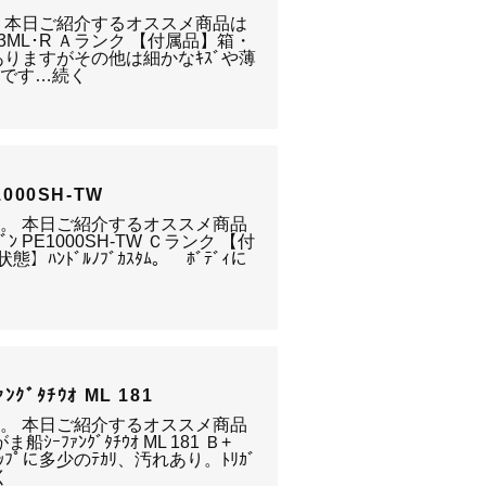
 本日ご紹介するオススメ商品は
93ML･R Ａランク 【付属品】箱・
れありますがその他は細かなｷｽﾞや薄
ｲです…続く
000SH-TW
。 本日ご紹介するオススメ商品
ﾝ PE1000SH-TW Ｃランク 【付
】ﾊﾝﾄﾞﾙﾉﾌﾞｶｽﾀﾑ。 ﾎﾞﾃﾞｨに
ﾞﾀﾁｳｵ ML 181
。 本日ご紹介するオススメ商品
ｰﾌｧﾝｸﾞﾀﾁｳｵ ML 181 Ｂ+
ﾌﾟに多少のﾃｶﾘ、汚れあり。ﾄﾘｶﾞ
く