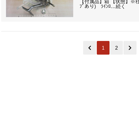
【付属品】箱 【状態】※社外製ﾘ
ﾌﾟあり) ﾗｲﾝﾛ…続く
1
2