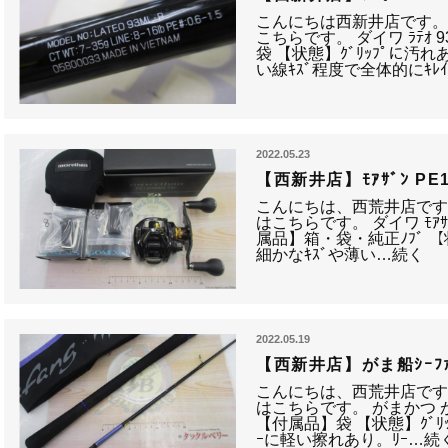
こんにちは西新井店です。
こちらです。 ダイワ ﾗﾃｵ 
袋 【状態】ｸﾞﾘｯﾌﾟに汚
い線ｷｽﾞ程度で全体的にｷﾚ
2022.05.23
【西新井店】ﾓｱｻﾞﾝ PE1
こんにちは、西荒井店です
はこちらです。 ダイワ ﾓｱｻﾞ
属品】箱・袋・純正ﾉﾌﾞ 【状態
細かなｷｽﾞや薄い…続く
2022.05.19
【西新井店】がま船ｼｰﾌｧﾝｸ
こんにちは、西荒井店です
はこちらです。 がまかつ がま船ｼ
【付属品】袋 【状態】ｸﾞﾘｯ
ｰに軽い擦れあり。ﾘｰ…続