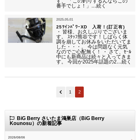
す、 「この釣りするんならこの
番手でしょ！」…続く
2025.05.01
25ﾂｲﾝﾊﾟﾜｰXD 入荷！(訂正有)
・ 皆様、お久しぶりでございま
す。 ｽﾀｯﾌ熊谷です！しばらく体
調を崩してお休みをいただいてま
した・・・。 今は問題なく元気
なのでご心配無く！ ・ さて、ｾｰﾙ
中にも新商品は続々と入ってきま
す。 今回か2025年話題の2…続く
1
2
BiG Berry さいたま鴻巣店（BiG Berry
Kounosu）の新着記事
2026/08/06