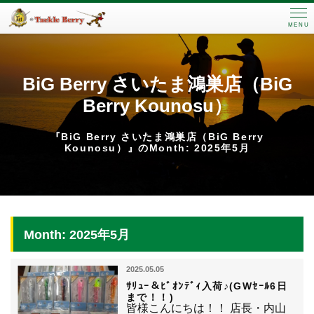
MENU
BiG Berry さいたま鴻巣店（BiG
Berry Kounosu）
『BiG Berry さいたま鴻巣店（BiG Berry
Kounosu）』のMonth: 2025年5月
Month: 2025年5月
2025.05.05
ｻﾘｭｰ＆ﾋﾞｵﾝﾃﾞｨ入荷♪(GWｾｰﾙ6日
まで！！)
皆様こんにちは！！ 店長・内山