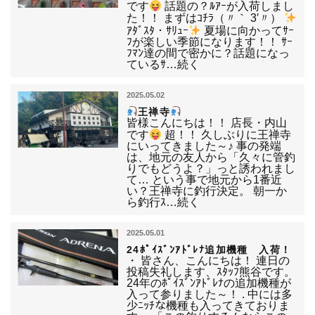
です
話題の？ﾙｱｰが入荷しまし
た！！ まずはｺﾁﾗ（〃｀ 3′〃）
ｱﾀﾞｽﾀ・ｻﾘｭｰ
夏場に向かってｻｰ
ﾌが楽しい季節になります！！ ｻｰ
ﾌﾏﾝ達の間で密かに？話題になっ
ているｻ…続く
2025.05.02
王禅寺
皆様こんにちは！！ 店長・内山
です
超！！ 久しぶりに王禅寺
にいってきました～♪ 事の発端
は、地元の友人から「久々に管釣
りでもどうよ？」っと誘われまし
て… という事で地元から1番近
い？王禅寺に釣行決定。 朝一か
ら釣行ｽ…続く
2025.05.01
24ﾎﾟｲｽﾞﾝｱﾄﾞﾚﾅ追加機種 入荷！
・ 皆さん、こんにちは！ 連日の
投稿失礼します、ｽﾀｯﾌ熊谷です。
24年のﾎﾟｲｽﾞﾝｱﾄﾞﾚﾅの追加機種が
入って参りました～！ . 中には多
少ﾆｯﾁな機種も入ってきておりま