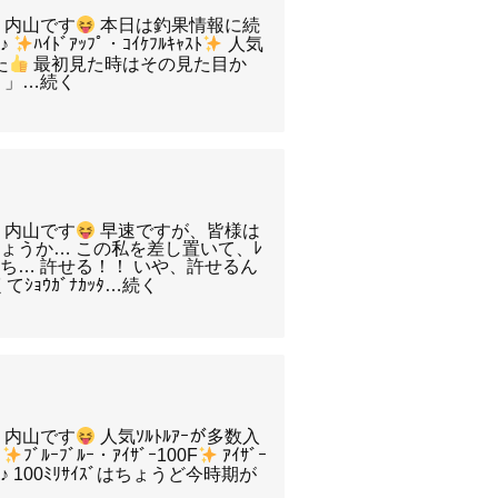
・内山です
本日は釣果情報に続
♪
ﾊｲﾄﾞｱｯﾌﾟ・ｺｲｹﾌﾙｷｬｽﾄ
人気
た
最初見た時はその見た目か
？」…続く
・内山です
早速ですが、皆様は
ょうか… この私を差し置いて、ﾚ
たち… 許せる！！ いや、許せるん
ｼｮｳｶﾞﾅｶｯﾀ…続く
・内山です
人気ｿﾙﾄﾙｱｰが多数入
♪
ﾌﾞﾙｰﾌﾞﾙｰ・ｱｲｻﾞｰ100F
ｱｲｻﾞｰ
♪ 100ﾐﾘｻｲｽﾞはちょうど今時期が