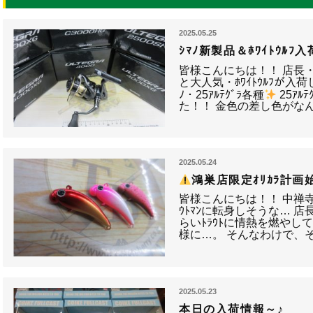
2025.05.25
ｼﾏﾉ新製品＆ﾎﾜｲﾄｳﾙﾌ入
皆様こんにちは！！ 店長
と大人気・ﾎﾜｲﾄｳﾙﾌが
ﾉ・25ｱﾙﾃｸﾞﾗ各種
25ｱ
た！！ 金色の差し色がな
2025.05.24
鴻巣店限定ｵﾘｶﾗ計画
皆様こんにちは！！ 中禅寺湖
ｳﾄﾏﾝに転身しそうな… 
らいﾄﾗｳﾄに情熱を燃やし
様に…。 そんなわけで、
2025.05.23
本日の入荷情報～♪