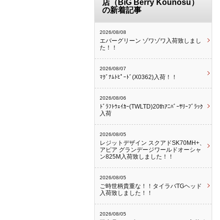
店（BiG Berry Kounosu）
の新着記事
2026/08/08
エバーグリーン ゾワゾワ入荷致しまし
た！！
2026/08/07
ﾏｸﾞﾅﾑﾄﾋﾟｰﾄﾞ(X0362)入荷！！
2026/08/06
ﾄﾞﾗﾌﾄｳｪｲｶｰ(TWLTD)20thｱﾆﾊﾞｰｻﾘｰﾌﾞﾗｯｸ
入荷
2026/08/05
レジットデザイン スクアドSK70MH+、
アピア グランデージワールドオーシャ
ン825M入荷致しました！！
2026/08/05
ご時世柄貴重な！！タイラバTGヘッド
入荷致しました！！
2026/08/05