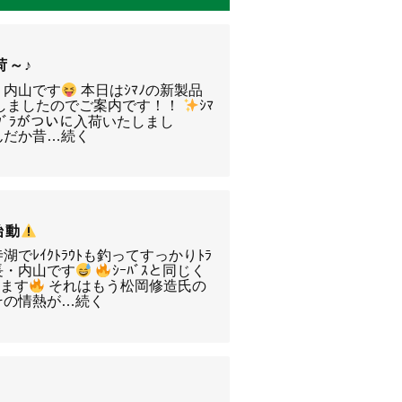
荷～♪
・内山です
本日はｼﾏﾉの新製品
入荷しましたのでご案内です！！
ｼﾏ
ﾙﾃｸﾞﾗがついに入荷いたしまし
んだか昔…続く
始動
でﾚｲｸﾄﾗｳﾄも釣ってすっかりﾄﾗ
店長・内山です
ｼｰﾊﾞｽと同じく
てます
それはもう松岡修造氏の
その情熱が…続く