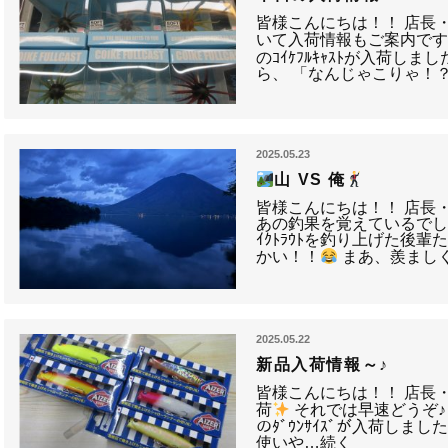
皆様こんにちは！！ 店長
いて入荷情報もご案内です
のｺｲｹﾌﾙｷｬｽﾄが入荷しまし
ら、 「なんじゃこりゃ！
2025.05.23
山 VS 俺
皆様こんにちは！！ 店長
あの釣果を覚えているでし
ｲｸﾄﾗｳﾄを釣り上げた後輩
かい！！
まあ、羨ましくて
2025.05.22
新品入荷情報～♪
皆様こんにちは！！ 店長
荷
それでは早速どうぞ
のﾀﾞｳﾝｻｲｽﾞが入荷しました
使いや…続く