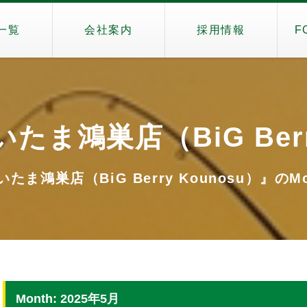
一覧
会社案内
採用情報
F
 さいたま鴻巣店（BiG Berr
さいたま鴻巣店（BiG Berry Kounosu）』のMo
Month: 2025年5月