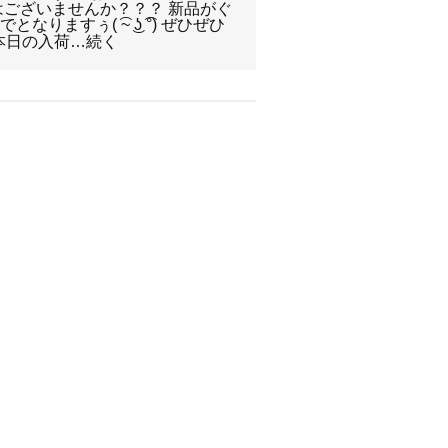
はございませんか？？？ 新品がぐ
ますぅ( ͡~ ͜ʖ ͡°) ぜひぜひ
本日の入荷…続く