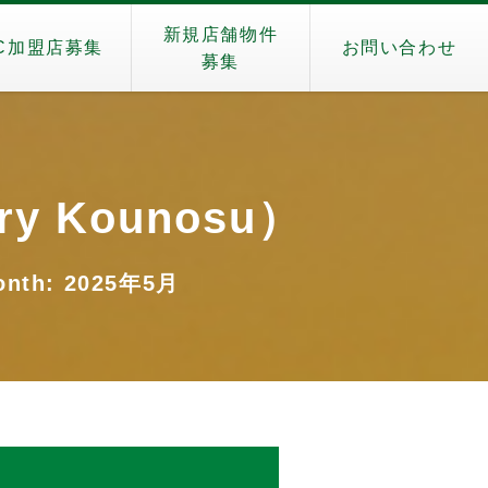
新規店舗物件
C加盟店募集
お問い合わせ
募集
y Kounosu）
nth: 2025年5月