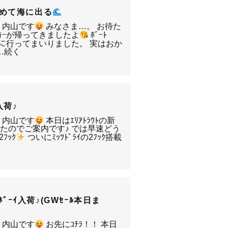
求めて海に出る
・内山です
みなさま…。 お待た
ｬﾝｷｰが帰ってきましたよ
ﾎﾞｰﾄ
ﾊﾞｽに行ってまいりました。 実はおか
…続く
ﾉ入荷♪
・内山です
本日はｴﾘｱﾄﾗｳﾄの新
たのでご案内です♪ では早速どう
2ﾌｯｸ
ついにﾐｯﾂﾄﾞﾗｲの2ﾌｯｸ搭載
ｿﾝﾎﾞｰｲ入荷♪(GWｾｰﾙ本日ま
・内山です
お先にｺﾁﾗ！！ 本日