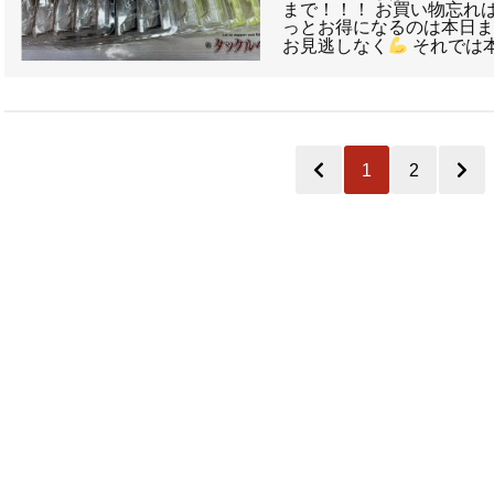
まで！！！ お買い物忘れ
っとお得になるのは本日までとなり
お見逃しなく
それでは
1
2