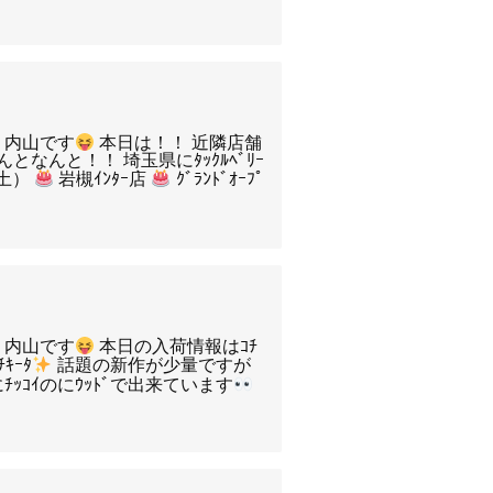
・内山です
本日は！！ 近隣店舗
となんと！！ 埼玉県にﾀｯｸﾙﾍﾞﾘｰ
（土）
岩槻ｲﾝﾀｰ店
ｸﾞﾗﾝﾄﾞｵｰﾌﾟ
・内山です
本日の入荷情報はｺﾁ
ﾁｷｰﾀ
話題の新作が少量ですが
ｯｺｲのにｳｯﾄﾞで出来ています