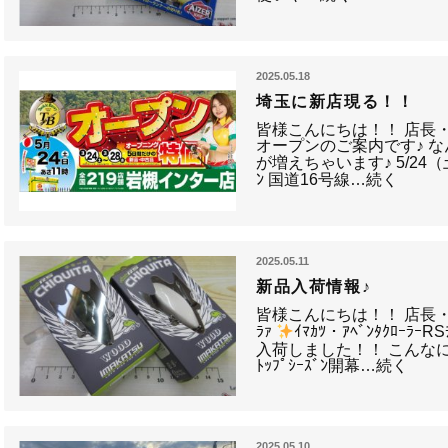
2025.05.18
埼玉に新店現る！！
皆様こんにちは！！ 店長
オープンのご案内です♪ なん
が増えちゃいます♪ 5/24
ﾝ 国道16号線…続く
2025.05.11
新品入荷情報♪
皆様こんにちは！！ 店長
ﾗｧ
ｲﾏｶﾂ・ｱﾍﾞﾝﾀｸﾛｰﾗｰRS
入荷しました！！ こんなにﾁ
ﾄｯﾌﾟｼｰｽﾞﾝ開幕…続く
2025.05.10