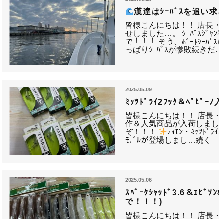
漢達はｼｰﾊﾞｽを追い
皆様こんにちは！！ 店長
せしました…。 ｼｰﾊﾞｽｼﾞ
で！！！ そう、ﾎﾞｰﾄｼｰ
っぱりｼｰﾊﾞｽが惨敗続きだ
2025.05.09
ﾐｯﾂﾄﾞﾗｲ2ﾌｯｸ＆ﾍﾟﾋﾟｰ
皆様こんにちは！！ 店長
作＆人気商品が入荷しまし
ぞ！！！
ﾃｨﾓﾝ・ﾐｯﾂﾄﾞﾗｲ
ﾓﾃﾞﾙが登場しまし…続く
2025.05.06
ｽﾊﾟｰｸｼｬｯﾄﾞ3.6＆ｴﾋﾞ
で！！！)
皆様こんにちは！！ 店長