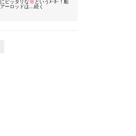
節にピッタリな
というﾒｰｶｰ！船
ルアーロッドは…続く