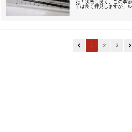
た！状態も良く、この季
竿は良く拝見しますが、
1
2
3