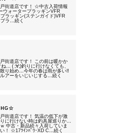
戸街道店です！ ☆中古入荷情報
 ブルーウォータープラッギンVFR
ープラッギン(ステンガイド)VFR
ープラ…続く
戸街道店です！ この前は暖かか
… ( ;∀;)釣りに行けなくても、
散り始め…今年の春は雨が多い!!
はルアーをいじいじする…続く
00HG☆
戸街道店です！ 気温の低下が激
釣りに行けない時は釣具屋巡りか…
ｗ 中古・新品続々入荷していま
☆17ﾂｲﾝﾊﾟﾜｰXD C…続く