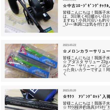
☆中古ｽﾛｰｼﾞｷﾞﾝｸﾞﾀｯ
皆様こんにちは！我孫子水
は、3日寒く4日暖かい日
ますね！小貝川沿いも釣り人
_U~~ 体調には気を付け
2023.03.22
☆メロンカラーサリュ
皆様こんにちは！我孫子水
☆ アダスタ サリュー 2
ルアー「サリュー」メロン
った良いカラーですよ！
く
2023.03.20
☆ｻｸﾗ ｱｼﾞﾝｸﾞﾛｯﾄﾞ入
皆様こんにちは！我孫子水
☆ ｻｸﾗ(桜井釣漁具)ｼﾅｽﾀｼ