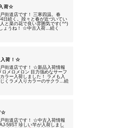
ｸﾙ入荷☆
戸街道店です！ 三寒四温。春
が4日続く。段々と春が近づいてい
と菜の花で良い雰囲気です( ^^)
ましょうね！ ☆中古入荷…続く
ー入荷！☆
戸街道店です！ ☆新品入荷情報
2gメロメロメロン 目力強めなサーフ
カラー入荷しました！ ラメも入
同じくラメ入りカラーのサクラ…続
荷☆
戸街道店です！ ☆中古入荷情報
ﾞｱAJ-59ST 珍しい竿が入荷しまし