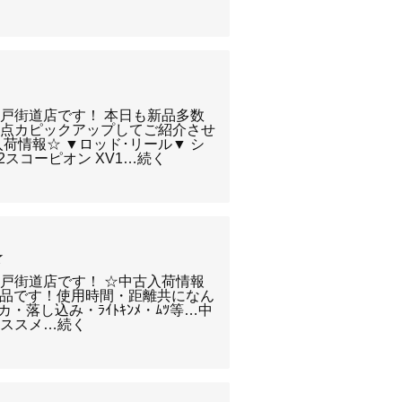
戸街道店です！ 本日も新品多数
何点カピックアップしてご紹介させ
荷情報☆ ▼ロッド･リール▼ シ
-2スコーピオン XV1…続く
☆
戸街道店です！ ☆中古入荷情報
JP 超美品です！使用時間・距離共になん
・落し込み・ﾗｲﾄｷﾝﾒ・ﾑﾂ等…中
おススメ…続く