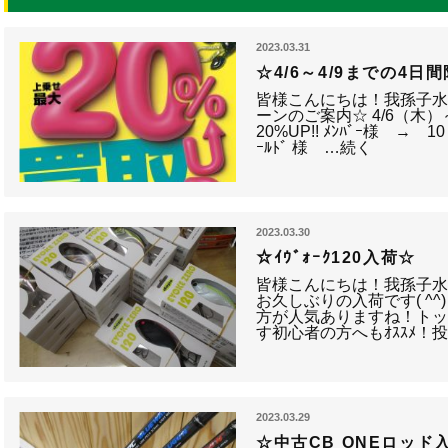
2023.03.31
☆4/6～4/9までの4日間
皆様こんにちは！我孫子水
ーンのご案内☆ 4/6（木）
20%UP!! ﾒﾝﾊﾞｰ様 → 10
ｰﾙﾄﾞ 様 …続く
2023.03.30
☆ｲｳﾞｫｰｸ120入荷☆
皆様こんにちは！我孫子水戸街
お久しぶりの入荷です( ^^)
方が人気ありますね！ト
す初心者の方へもｵｽｽﾒ！
2023.03.29
☆中古CB ONEロッド