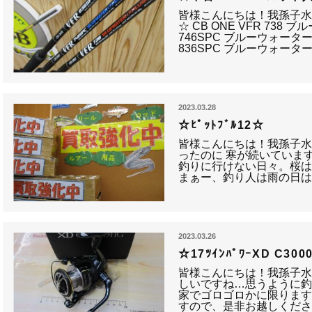
皆様こんにちは！我孫子水
☆ CB ONE VFR 738
746SPC ブルーウォータ
836SPC ブルーウォータ
2023.03.28
☆ﾋﾟｯﾄﾌﾞﾙ12☆
皆様こんにちは！我孫子水
ったのに 寒が続いていますね
釣りに行けない日々。桜は
まぁー、釣り人は雨の日
2023.03.26
☆17ﾂｲﾝﾊﾟﾜｰXD C30
皆様こんにちは！我孫子水
しいですね…思うように
家でゴロゴロかに限ります
すので、是非お越しください！ 