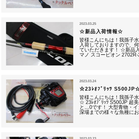
2023.03.25
☆新品入荷情報☆
皆様こんにちは！我孫子水
入荷しておりますので、
ていただきます！ ☆新品入
マノ スコーピオン 2702R
2023.03.24
☆23ﾚｵﾌﾞﾘｯﾂ S500JP
皆様こんにちは！我孫子水
☆ 23ﾚｵﾌﾞﾘｯﾂ S500
と…0です！ 大型青物・イカ
深場までの様々な魚種に
2023.03.23