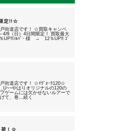
限定!!☆
戸街道店です！ ☆買取キャンペ
～4/9（日）4日間限定！ 買取最大
％UP!!ｼﾙﾊﾞｰ 様 → 12％UP!! ｺﾞ
道店です！ ☆ｲｳﾞｫｰｸ120☆
 _U~~やはりオリジナルの120の
ップゲームには欠かせないルアーで
投げて、巻…続く
入荷！☆