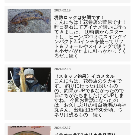
2024.02.19
堤防ロックは好調です！
こんにちは！花巻店の菅原です！
昨日釜石にてアイナメ狙いに行っ
てきました。 10時前からスター
トし、ビーンズ21ｇにスイングイ
ンパクト2.5インチを使ってリフ
ト＆フォールやスイミングで誘う
も小サバがたまに引っかかってく
るだ…続く
2024.02.18
〈スタッフ釣果〉イカメタル
こんにちは。花巻店のタカギで
す。 釣りに行ったは良いもの
の、釣果がUPできなかったので
日にちがたちましたけどUPしま
すね。 今回お世話になったの
は、お久しぶりの根白漁港の喜福
丸さん。出船は15時30分頃。ウ
ネリは残るもの…続く
2024.02.17