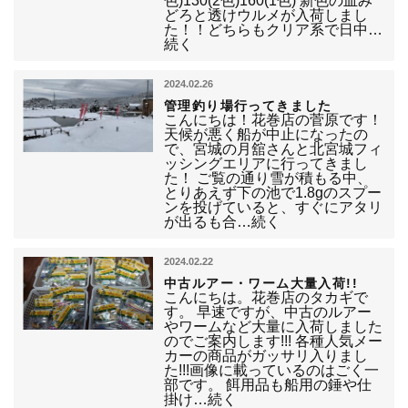
色)130(2色)160(1色) 新色の血み
どろと透けウルメが入荷しまし
た！！どちらもクリア系で日中…
続く
2024.02.26
管理釣り場行ってきました
こんにちは！花巻店の菅原です！
天候が悪く船が中止になったの
で、宮城の月舘さんと北宮城フィ
ッシングエリアに行ってきまし
た！ ご覧の通り雪が積もる中、
とりあえず下の池で1.8gのスプー
ンを投げていると、すぐにアタリ
が出るも合…続く
2024.02.22
中古ルアー・ワーム大量入荷!!
こんにちは。花巻店のタカギで
す。 早速ですが、中古のルアー
やワームなど大量に入荷しました
のでご案内します!!! 各種人気メー
カーの商品がガッサリ入りまし
た!!!画像に載っているのはごく一
部です。 餌用品も船用の錘や仕
掛け…続く