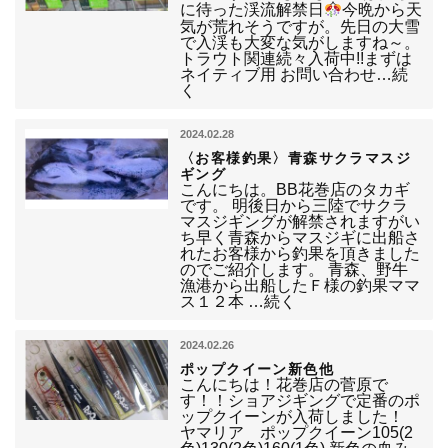
に待った渓流解禁日
今晩から天
気が荒れそうですが。先日の大雪
で入渓も大変な気がしますね～。
トラウト関連続々入荷中!!まずは
ネイティブ用 お問い合わせ…続
く
2024.02.28
〈お客様釣果〉青森サクラマスジ
ギング
こんにちは。BB花巻店のタカギ
です。 明後日から三陸でサクラ
マスジギングが解禁されますがい
ち早く青森からマスジギに出船さ
れたお客様から釣果を頂きました
のでご紹介します。 青森、野牛
漁港から出船したＦ様の釣果ママ
ス１２本 …続く
2024.02.26
ポップクイーン新色他
こんにちは！花巻店の菅原で
す！！ショアジギングで定番のポ
ップクイーンが入荷しました！
ヤマリア ポップクイーン105(2