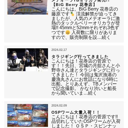
メテオーラTBオリカラ発売!!
【BiG Berry 花巻店】
こんにちは。BiG Berry 花巻店の
藤原です
渓流解禁が迫ってき
ましたが、人気のメテオーラに激
熱のタックルベリーオリカラが登
場!! 45mmと52mmそれぞれ3色ず
つです
入荷数に限りがありま
すので、販売制限を設…続く
2024.02.17
タラジギング行ってきました
こんにちは！花巻店の菅原で
す！！先日、宮城の月舘さんと小
野寺さん達とタラジギングに行っ
てきました！ 今回は鬼沢漁港の
慶漁丸さんにお世話になり6時に
出船。とりあえず、TBメンバー
で記念撮影。 かなり渋いと船長
から聞いていま…続く
2024.02.09
OSPワーム大量入荷！！
こんにちは！花巻店の菅原です!!
品切れしていたOSPワームが入荷
しました！ ＯＳＰ・スピンナッ