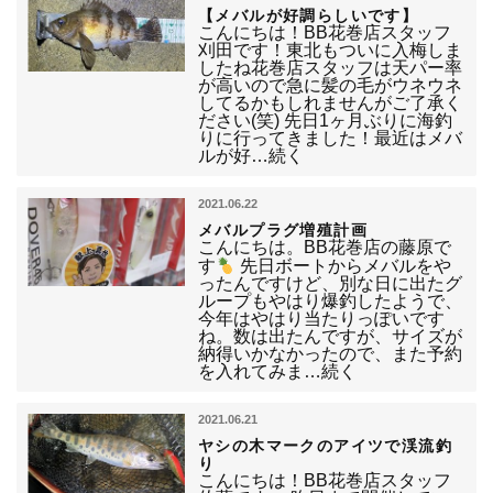
【メバルが好調らしいです】
こんにちは！BB花巻店スタッフ
刈田です！東北もついに入梅しま
したね花巻店スタッフは天パー率
が高いので急に髪の毛がウネウネ
してるかもしれませんがご了承く
ださい(笑) 先日1ヶ月ぶりに海釣
りに行ってきました！最近はメバ
ルが好…続く
2021.06.22
メバルプラグ増殖計画
こんにちは。BB花巻店の藤原で
す
先日ボートからメバルをや
ったんですけど、別な日に出たグ
ループもやはり爆釣したようで、
今年はやはり当たりっぽいです
ね。数は出たんですが、サイズが
納得いかなかったので、また予約
を入れてみま…続く
2021.06.21
ヤシの木マークのアイツで渓流釣
り
こんにちは！BB花巻店スタッフ