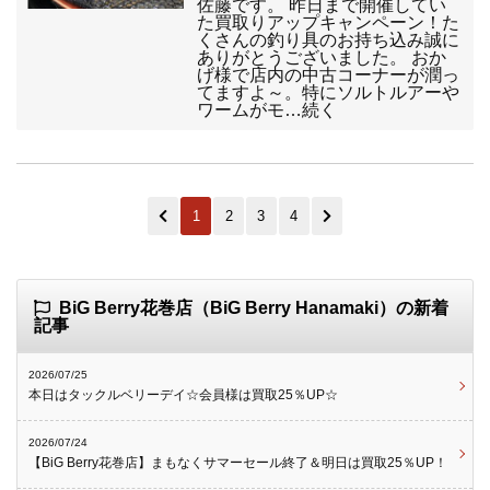
佐藤です。 昨日まで開催してい
た買取りアップキャンペーン！た
くさんの釣り具のお持ち込み誠に
ありがとうございました。 おか
げ様で店内の中古コーナーが潤っ
てますよ～。特にソルトルアーや
ワームがモ…続く
1
2
3
4
BiG Berry花巻店（BiG Berry Hanamaki）の新着
記事
2026/07/25
本日はタックルベリーデイ☆会員様は買取25％UP☆
2026/07/24
【BiG Berry花巻店】まもなくサマーセール終了＆明日は買取25％UP！