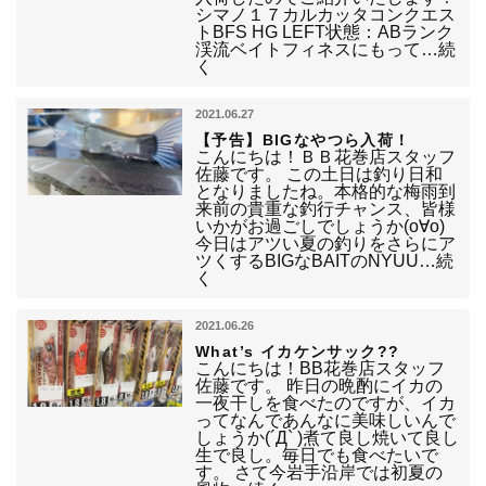
シマノ１７カルカッタコンクエス
トBFS HG LEFT状態：ABランク
渓流ベイトフィネスにもって…続
く
2021.06.27
【予告】BIGなやつら入荷！
こんにちは！ＢＢ花巻店スタッフ
佐藤です。 この土日は釣り日和
となりましたね。本格的な梅雨到
来前の貴重な釣行チャンス、皆様
いかがお過ごしでしょうか(o∀o)
今日はアツい夏の釣りをさらにア
ツくするBIGなBAITのNYUU…続
く
2021.06.26
What’s イカケンサック??
こんにちは！BB花巻店スタッフ
佐藤です。 昨日の晩酌にイカの
一夜干しを食べたのですが、イカ
ってなんであんなに美味しいんで
しょうか(´Д` )煮て良し焼いて良し
生で良し。毎日でも食べたいで
す。 さて今岩手沿岸では初夏の