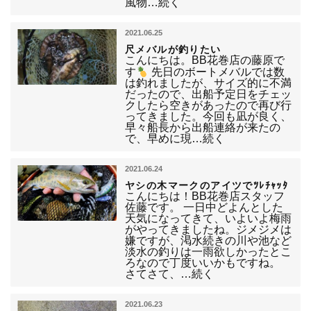
風物…続く
2021.06.25
尺メバルが釣りたい
こんにちは。BB花巻店の藤原で
す
先日のボートメバルでは数
は釣れましたが、サイズ的に不満
だったので、出船予定日をチェッ
クしたら空きがあったので再び行
ってきました。今回も凪が良く、
早々船長から出船連絡が来たの
で、早めに現…続く
2021.06.24
ヤシの木マークのアイツでﾂﾚﾁｬｯﾀ
こんにちは！BB花巻店スタッフ
佐藤です。 一日中どよんとした
天気になってきて、いよいよ梅雨
がやってきましたね。ジメジメは
嫌ですが、渇水続きの川や池など
淡水の釣りは一雨欲しかったとこ
ろなので丁度いいかもですね。
さてさて、…続く
2021.06.23