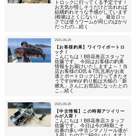
トロックに行ってくる予定です！
お天気が怪しそうだけど出れれば
結構釣れそうな予感がしています
(根拠はとくにない）。 最近ロッ
クでは使うワームが同じのばかり
だったの…続く
2021.06.29
【お客様釣果】ワイワイボートロ
ック！
こんにちは！BB花巻店スタッフ
佐藤です。 今回はお客様の釣果
情報をお届けいたしますよ～！当
店お客様のD氏＆T氏兄弟がお友
達とボートロックに行ってきたそ
うです(o∀o)/ 釣り船は大槌の「新
燃丸」さんにお世話になったとの
こ…続く
2021.06.28
【中古情報】この時期アツイリー
ルが入荷！
こんにちは！BB花巻店スタッフ
佐藤です。 今日は今の時期こそ
出番の多い中古シマノリール達が
入荷したのでご紹介いたします！