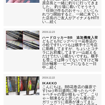
原店長と一緒に釣りに行ってきま
した。 釣り場に着いてそうそう
「仕掛け作るのおそっ」といじら
れつつ開始すると、一緒に来てい
た店長のご友人がアイナメをHIT!!
い…続く
2019.12.23
ハードロッカーBB 追加機種入荷
どもども!!ビッグベリー花巻店の
小松です!! いつもは横手十三号店
に勤務してますが、ちょいとコチ
ラにお邪魔してます♪一山超える
だけでだいぶ暖かいですね。横手
も雪こそは降ってないですけど毎
日が極寒･･･ピークになると一日
中…続く
2019.12.22
IKAKKO
こんにちは。BB花巻店の藤原で
す(-ω-) 昨日盛岡に帰ったらベチ
ャベチャの雪が積もってて、こり
ゃ～朝凍るなと思ったら案の定、
ガリッガリに道路が凍ってまし