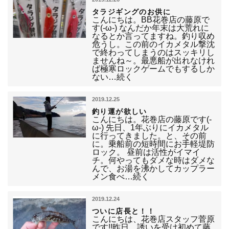
タラジギングのお供に
こんにちは。BB花巻店の藤原で
す(-ω-) なんだか年末は大荒れに
なるとか言ってますね。釣り収め
危うし。この前のイカメタル撃沈
で終わってしまうのはスッキリし
ませんね～。最悪船が出れなけれ
ば極寒ロックゲームでもするしか
ない…続く
2019.12.25
釣り運が欲しい
こんにちは。花巻店の藤原です(-
ω-) 先日、1年ぶりにイカメタル
に行ってきました。と、その前
に。乗船前の短時間にお手軽堤防
ロック。 昼前は活性がイマイ
チ。何やってもダメな時はダメな
んで、お湯を沸かしてカップラー
メン食べ…続く
2019.12.24
ついに店長と！！
こんにちは、花巻店スタッフ菅原
です!!昨日、誘いを受け初めて藤