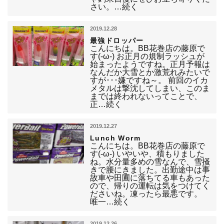
さい。…続く
2019.12.28
最強ドロッパー
こんにちは。BB花巻店の藤原で
す(-ω-) お正月の規制ラッシュが
始まったようですね。正月予報は
なんだか大雪とか激荒れみたいで
すが･･･嫌ですね～。 前回のイカ
メタルは撃沈してしまい、このま
までは終われないってことで、
正…続く
2019.12.27
Lunch Worm
こんにちは。BB花巻店の藤原で
す(-ω-) いやいや、積もりました
ね。水分量多めの雪なんで、雪掻
きで腰にきました。出勤途中は事
故車や田圃に落ちてる車もあった
ので、帰りの運転は気をつけてく
ださいね。凍ったら最悪です。
唯一…続く
2019.12.26