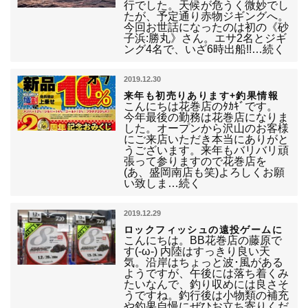
行でした。天候が危うく微妙でし
たが、予定通り赤物ジギングへ。
今回お世話になったのは初の《砂
子浜:勝丸》さん。エサ2名とジギ
ング4名で、いざ6時出船!!…続く
2019.12.30
来年も初売りあります+釣果情報
こんにちは花巻店のﾀｶｷﾞです。
今年最後の勤務は花巻店になりま
した。オープンから沢山のお客様
にご来店いただき本当にありがと
うございます。来年もバリバリ頑
張って参りますので花巻店を
(あ、盛岡南店も笑)よろしくお願
い致しま…続く
2019.12.29
ロックフィッシュの遠投ゲームに
こんにちは。BB花巻店の藤原で
す(-ω-) 内陸はすっきり良い天
気。沿岸はちょっと波･風がある
ようですが、午後には落ち着くみ
たいなんで、釣り収めには良さそ
うですね。釣行後は小物類の補充
や釣果自慢にぜひお立ち寄りくだ