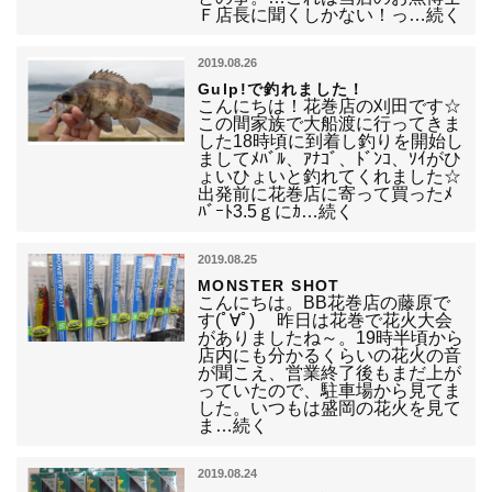
Ｆ店長に聞くしかない！っ…続く
2019.08.26
Gulp!で釣れました！
こんにちは！花巻店の刈田です☆
この間家族で大船渡に行ってきま
した18時頃に到着し釣りを開始し
ましてﾒﾊﾞﾙ、ｱﾅｺﾞ、ﾄﾞﾝｺ、ｿｲがひ
ょいひょいと釣れてくれました☆
出発前に花巻店に寄って買ったﾒ
ﾊﾞｰﾄ3.5ｇにｶ…続く
2019.08.25
MONSTER SHOT
こんにちは。BB花巻店の藤原で
す(ﾟ∀ﾟ) 昨日は花巻で花火大会
がありましたね～。19時半頃から
店内にも分かるくらいの花火の音
が聞こえ、営業終了後もまだ上が
っていたので、駐車場から見てま
した。いつもは盛岡の花火を見て
ま…続く
2019.08.24