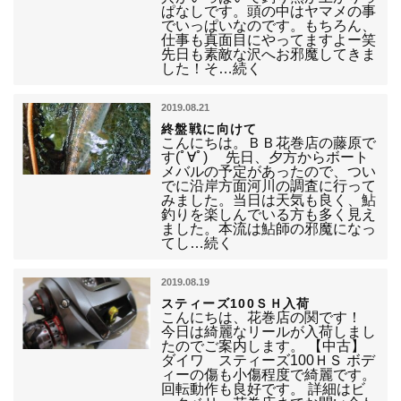
ぱなしです。頭の中はヤマメの事
でいっぱいなのです。もちろん、
仕事も真面目にやってますよー笑
先日も素敵な沢へお邪魔してきま
した！そ…続く
2019.08.21
終盤戦に向けて
こんにちは。ＢＢ花巻店の藤原で
す(ﾟ∀ﾟ) 先日、夕方からボート
メバルの予定があったので、つい
でに沿岸方面河川の調査に行って
みました。当日は天気も良く、鮎
釣りを楽しんでいる方も多く見え
ました。本流は鮎師の邪魔になっ
てし…続く
2019.08.19
スティーズ100ＳＨ入荷
こんにちは、花巻店の関です！
今日は綺麗なリールが入荷しまし
たのでご案内します。 【中古】
ダイワ スティーズ100ＨＳ ボデ
ィーの傷も小傷程度で綺麗です。
回転動作も良好です。 詳細はビ