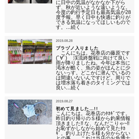
に日中の気温がなかなか下がら
ず、秋が近いような遠いような。
今度の釣行予定日も最高気温が28
度予報。早く日中も快適に釣りが
できる気温になってほしいもので
す。…続く
2019.08.28
プラヅノ入りました
こんにちは。花巻店の藤原です
(ﾟ∀ﾟ) 渓流終盤戦に向けて良い
雨が降りましたね。今年は本当に
渇水が酷く、魚の姿がほんとに少
ないっす。どこかに潜んでいるの
は間違いないんですけど。周りで
は増水落ち着きのタイミングでは
良い…続く
2019.08.27
初めて見ました…!!
こんにちは。花巻店のﾀｶｷﾞです。
昨日釣り帰りのＳ様から釣果情報
頂きました!! な、なんだこりゃ~!!
お恥ずかしながら始めて見たﾀｶ
ｷﾞ。釣り上げたＳ様も分からない
との事。…これは当店のお魚博士