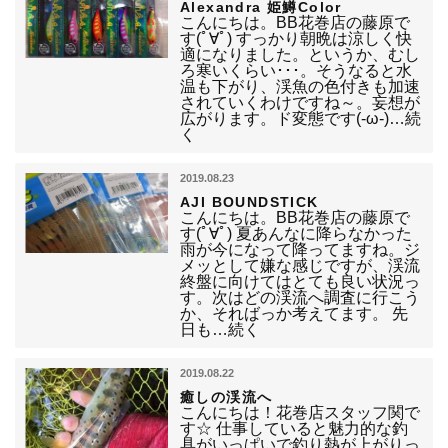
Alexandra 姫鱒Color
こんにちは。BB花巻店の藤原で
す(ﾟ∀ﾟ) すっかり朝晩は涼しく快
適になりました。というか、むし
ろ寒いくらい･･･。そうなると水
温も下がり、渓魚の色付きも加速
されていくわけですね～。妄想が
広がります。ド変態です(-ω-)…続
く
2019.08.23
AJI BOUNDSTICK
こんにちは。BB花巻店の藤原で
す(ﾟ∀ﾟ) 夏あんなに降らなかった
雨が今になって降ってますね。ジ
メッとして嫌な感じですが、渓流
終盤に向けてはとても良い状況っ
す。次はどの渓流へ調査に行こう
か、そればっか考えてます。 先
日も…続く
2019.08.22
癒しの渓流へ
こんにちは！花巻店スタッフ関で
す☆ 仕事していると魅力的な釣
具がいっぱいで釣り熱が上がりっ