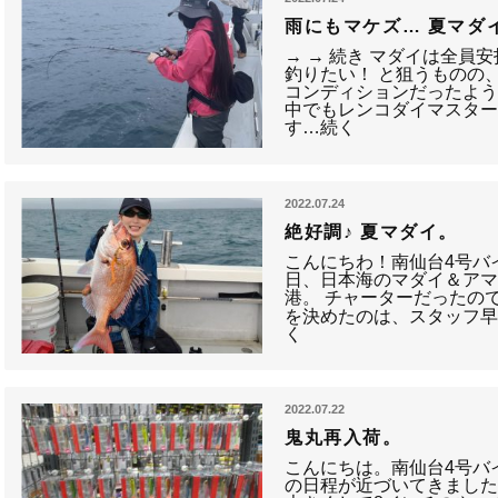
雨にもマケズ… 夏マダ
→ → 続き マダイは全員
釣りたい！ と狙うものの
コンディションだったよう
中でもレンコダイマスタ
す…続く
2022.07.24
絶好調♪ 夏マダイ。
こんにちわ！南仙台4号バイ
日、日本海のマダイ＆アマ
港。 チャーターだったの
を決めたのは、スタッフ早
く
2022.07.22
鬼丸再入荷。
こんにちは。南仙台4号バ
の日程が近づいてきまし