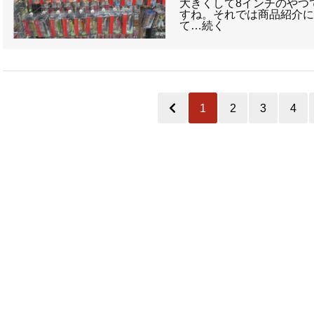
大きくして8インチのやつ
すね。それでは商品紹介に
て…続く
1
2
3
4