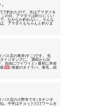
イ♪
安打で釣れたので、次はアマダイを
、この日、アマダイは釣りにくい
で、なかなか釣れない… そんな
ーは、アマダイもちゃんと釣りま
パス店の奥井(すこ)です。 先
ダイジギングに。 酒田から出
で、自由にワイワイと♪ 最初に本命
坂(
) 海遊のタイラバ。海毛…続
イパス店の小野寺です♪タチジギ
たね。今年はチョットだけワームを