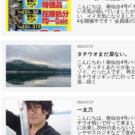
こんにちは、南仙台4号ﾊﾞ
い天気が続いていました
い、イイ天気になりましたね！
ﾙを開催中です！ 会員様の
2022.07.27
タチウオまだ居ない。
こんにちわ！南仙台4号バ
で、さっそくあたりがあ
ゾイ。だった人です。 昨
タチウオジギングに行って
追…続く
2022.07.27
一太刀
こんにちは。南仙台4号バ
チウオ狙いで行って来まし
に出発し20分の走らない
ンヤやスロジギなどで攻