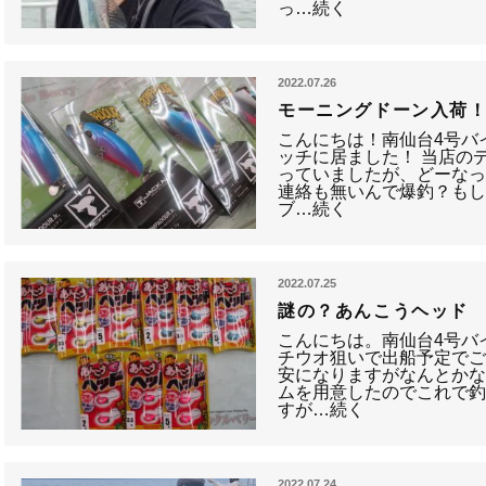
っ…続く
2022.07.26
モーニングドーン入荷
こんにちは！南仙台4号バ
ッチに居ました！ 当店の
っていましたが、どーなっ
連絡も無いんで爆釣？もし
ブ…続く
2022.07.25
謎の？あんこうヘッド
こんにちは。南仙台4号バ
チウオ狙いで出船予定で
安になりますがなんとかな
ムを用意したのでこれで
すが…続く
2022.07.24