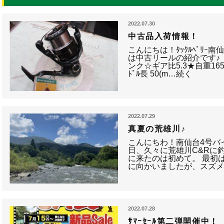
2022.07.30
中古品入荷情報！
こんにちは！ﾀｯｸﾙﾍﾞﾘｰ南
は中古リールの紹介です♪ 【シ
ンク☆ギア比5.3★自重16
ﾄﾞﾙ長 50(m…続く
2022.07.29
真夏の荒雄川♪
こんにちわ！南仙台4号バイ
日、久々に荒雄川C&Rに
に来たのは初めて。 最初
に向かいましたが、スズメ
2022.07.28
ｻﾏｰｾｰﾙ第二弾開催中！