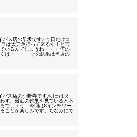
！
イパス店の早坂です♪ 今日だけコ
デラは太刀魚行って来るす！と言
ているんでしょうね・・・ 何の
くは・・・・ その結果は当店の
イパス店の小野寺です♪明日はタ
ごわす。最近の釣果を見ていると不
るでしょう。今回は8インチワー
釣ることが楽しみです。ちなみにで