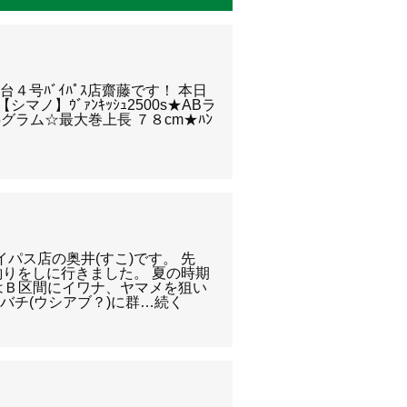
仙台４号ﾊﾞｲﾊﾟｽ店齋藤です！ 本日
マノ】ｳﾞｧﾝｷｯｼｭ2500s★ABラ
5グラム☆最大巻上長 ７８cm★ﾊﾝ
パス店の奥井(すこ)です。 先
釣りをしに行きました。 夏の時期
はＢ区間にイワナ、ヤマメを狙い
バチ(ウシアブ？)に群…続く