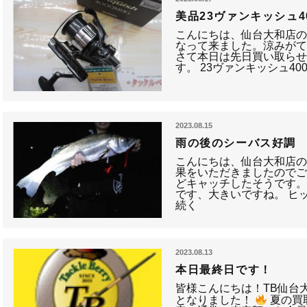
美品23ヴァンキッシュ4
こんにちは、仙台大和店の
なって来ました。涼みが
さて本日は先日買い取ら
す。 23ヴァンキッシュ40
2023.08.15
雨の後のシーバス好調
こんにちは、仙台大和店の
果をいただきましたのでご
どキャッチしたそうです。 
です、大きいですね。 ヒ
続く
2023.08.13
本日最終日です！
皆様こんにちは！TB仙台
となりました！
夏の買取ｱ