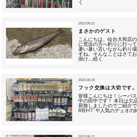
く
2023.08.21
まさかのゲスト
こんにちは、仙台大和店
に荒浜の方へ釣りに行って
暑い暑い言いながら釣り
すね。そんなことはさて
掛け…続く
2023.08.19
フック交換は大切です
皆様こんにちは！シーバ
中の田中です！ 本日は欠品し
荷致しましたのでご紹介で
RBﾀｲﾌﾟや人気のデュオ
2023.08.17