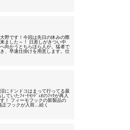
の大野です！今回は先日の休みの際
来ました～！ 日差しがきつい中
場へ向かうとちらほら人が。猛者で
おき、早速仕掛けを用意します。仕
。
ス沼にドンドコはまって行ってる最
ていたﾌｨｰﾓやﾃﾞｭｵのﾌｯｸが再入
す！ フィーモフックの新製品の
の純正フックが入荷…続く