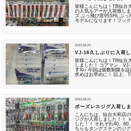
皆様こんにちは！TB仙台
の人気ルアーが入荷致しま
ズ ぶっ飛び君95SHL ぶ
モデルになります！フッ
2023.08.25
VJ-16久しぶりに入荷
皆様こんにちは！TB仙台
しました！ コアマン VJ-
すね♪ 今回は個数制限を
求めはお早めに！ 以上、
2023.08.22
ボーズレスジグ入荷し
こんにちは、仙台大和店の
ジグが入荷しました！！ 
した！！ それぞれ40、6
ちらもタングステンのジ