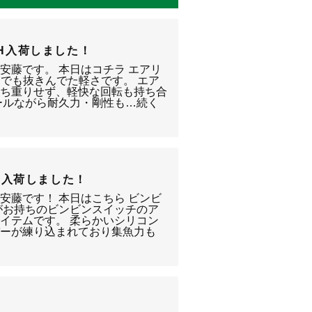
XH入荷しました！
安藤です。 本日はコチラ エアリ
の中でも抜きんでた軽さです。 エア
持ち重りせず、軽快な回転も持ち合
ールながら耐久力・剛性も…続く
ク入荷しました！
安藤です！ 本日はこちら ビンビ
がお持ちのビンビンスイッチのア
イテムです。 柔らかいシリコン
バーが練り込まれており集魚力も