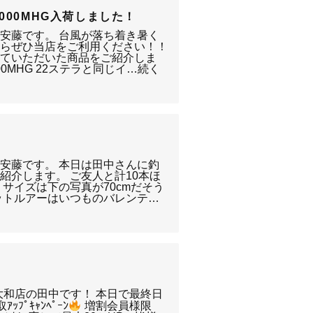
000MHG入荷しました！
安藤です。 台風が落ち着き暑く
てらぜひ当店をご利用ください！！
せていただいた商品をご紹介しま
00MHG 22ステラと同じイ…続く
安藤です。 本日は田中さんに釣
紹介します。 ご友人と計10本ほ
サイズは下の写真が70cmだそう
ットルアーはいつものバレンテ…
大和店の田中です！ 本日で最終日
ｯﾌﾟｷｬﾝﾍﾟｰﾝ
増割会員様限