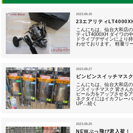
2023.08.30
23エアリティLT4000
こんにちは、仙台大和店の
ティLT4000XH ダイワ
ドライブデザインにより
わせております。 軽量リ
2023.08.27
ビンビンスイッチマス
こんにちは、仙台大和店の
ンスイッチマスク 皆さん
ピール力をアップさせるア
ネクタイにはイカフレー
UP…続く
2023.08.26
NEWぶっ飛び君入荷！