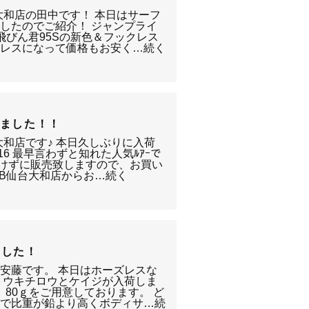
大和店の田中です！ 本日はサーフ
したのでご紹介！ ジャンプライ
っ飛びん君95Sの新色＆フックレス
クレスになって価格もお安く…続く
しました！！
大和店です♪ 本日久しぶりに入荷
16 最早言わずと知れた人気ﾙｱｰで
設けずに販売致しますので、お買い
TB仙台大和店からお…続く
ました！
安藤です。 本日はホーズレスな
トウキチロウとケイジが入荷しま
0、80ｇをご用意しております。 ど
グで比重が鉛より高くボディサ…続