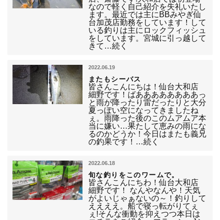
なので軽く自己紹介を失礼いたし
ます。最近では主にBBみやぎ仙
台加茂店勤務をしています！して
いる釣りは主にロックフィッシュ
をしています。宮城に引っ越して
きて…続く
2022.06.19
またもシーバス
皆さんこんにちは！仙台大和店
細野です！ばああああああああっ
と雨が降ったり雷だったりと大分
夏っぽい空になってきましたね
ぇ。雨降った後のこのムアムア本
当に嫌い…果たして恵みの雨にな
るのかどうか！今日はまたも義兄
の釣果です！…続く
2022.06.18
旬な釣りをこのワームで。
皆さんこんにちわ！仙台大和店
細野です！ なんやなんや！天気
がよいじゃぁないの～！釣りして
ええええ。船で寝っ転がりてぇ
ぇ!そんな衝動を抑えつつ本日は