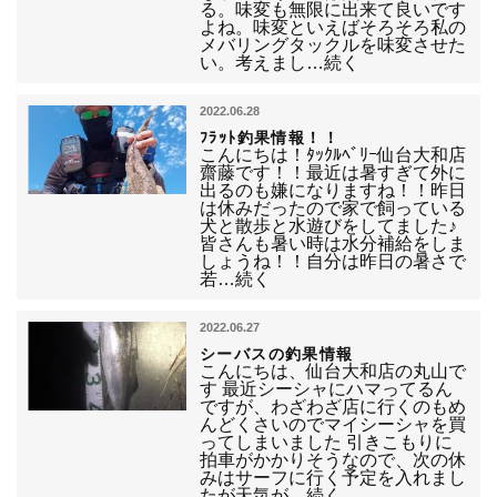
る。味変も無限に出来て良いです
よね。味変といえばそろそろ私の
メバリングタックルを味変させた
い。考えまし…続く
2022.06.28
ﾌﾗｯﾄ釣果情報！！
こんにちは！ﾀｯｸﾙﾍﾞﾘｰ仙台大和店
齋藤です！！最近は暑すぎて外に
出るのも嫌になりますね！！昨日
は休みだったので家で飼っている
犬と散歩と水遊びをしてました♪
皆さんも暑い時は水分補給をしま
しょうね！！自分は昨日の暑さで
若…続く
2022.06.27
シーバスの釣果情報
こんにちは、仙台大和店の丸山で
す 最近シーシャにハマってるん
ですが、わざわざ店に行くのもめ
んどくさいのでマイシーシャを買
ってしまいました 引きこもりに
拍車がかかりそうなので、次の休
みはサーフに行く予定を入れまし
たが天気が…続く