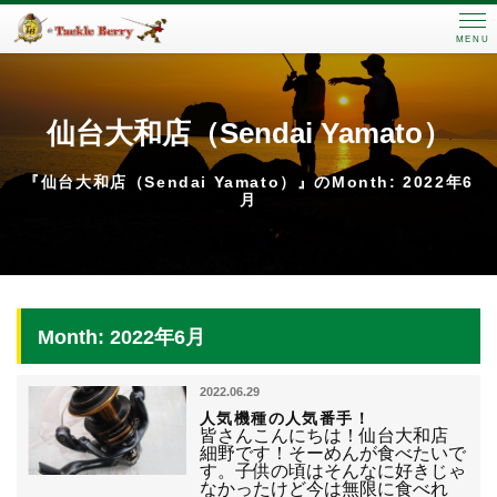
MENU
仙台大和店（Sendai Yamato）
『仙台大和店（Sendai Yamato）』のMonth: 2022年6
月
Month: 2022年6月
2022.06.29
人気機種の人気番手！
皆さんこんにちは！仙台大和店
細野です！そーめんが食べたいで
す。子供の頃はそんなに好きじゃ
なかったけど今は無限に食べれ