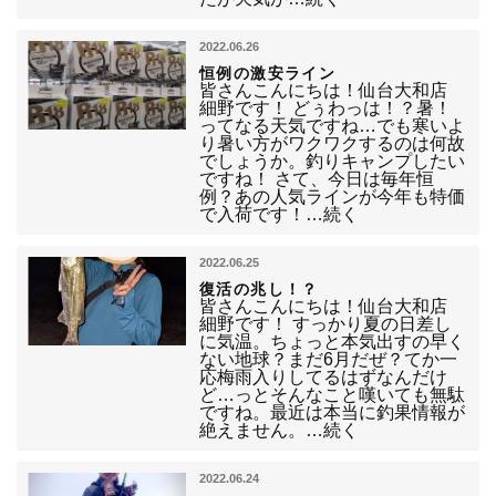
2022.06.26
恒例の激安ライン
皆さんこんにちは！仙台大和店
細野です！ どぅわっは！？暑！
ってなる天気ですね…でも寒いよ
り暑い方がワクワクするのは何故
でしょうか。釣りキャンプしたい
ですね！ さて、今日は毎年恒
例？あの人気ラインが今年も特価
で入荷です！…続く
2022.06.25
復活の兆し！？
皆さんこんにちは！仙台大和店
細野です！ すっかり夏の日差し
に気温。ちょっと本気出すの早く
ない地球？まだ6月だぜ？てか一
応梅雨入りしてるはずなんだけ
ど…っとそんなこと嘆いても無駄
ですね。最近は本当に釣果情報が
絶えません。…続く
2022.06.24