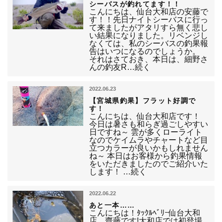
シーバスが釣れてます！！
こんにちは、仙台大和店の安藤で
す！！先日ナイトシーバスに行っ
て来ましたがアタリすら無く悲し
い結果になりました。リベンジし
なくては、私のシーバスの釣果報
告はいつになるのでしょうか。
それはさておき、本日は、細野さ
んの釣友R…続く
2022.06.23
【宮城県釣果】フラット好調で
す！
こんにちは、仙台大和店です！
今日は暑さも和らぎ過ごしやすい
日ですね～ 雲が多くローライト
なのでケイムラやチャートなど目
立つカラーが良いかもしれません
ね～ 本日はお客様から釣果情報
をいただきましたのでご紹介いた
します！ …続く
2022.06.22
あと一本……
こんにちは！ﾀｯｸﾙﾍﾞﾘｰ仙台大和
店、齋藤です!大和店では初登場