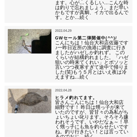
ます。心が…くるしい…こんな時
は釣りで忘れましょう。まだ早い
かもですが真鯛、イカで出るんで
す。とか…続く
2022.04.29
GWセール第二弾開催中(^^)/
こんにちは！仙台大和店佐藤です
♪一昨日近所の漁港に調査に行き
ましたがハゼしか釣れず。 この
くらいが結構釣れました。「ハゼ
狙いの時来てくれい」とボソッと
言いつつ夜寒すぎて途中で帰りま
した(笑)もう５月とはいえ夜は冷
えますね…続く
2022.04.28
ヒラメ釣れてます。
皆さんこんにちは！仙台大和店
細野です！ 昨日は甥っ子が来て
いたのですが、皆甘々の為私がち
ょいちょい叱ります。そろそろ嫌
われそうです。いやだなぁ～！早
く甥っ子にも魚を釣らせたいです
ね。釣り行きたい！とは言ってい
るのでおじ…続く