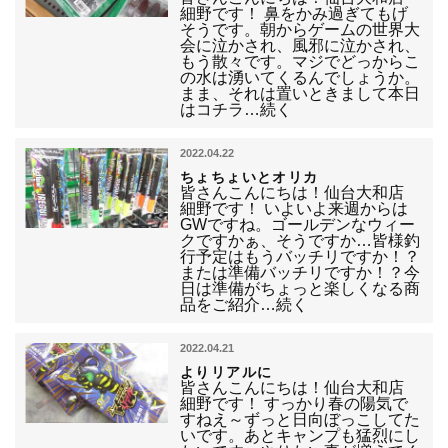
細野です！ 鼻をかみ過ぎてもげ
そうです。朝からゲームの世界大
会に泣かされ、風邪に泣かされ、
もう散々です。マジでどっからこ
の水は湧いてくるんでしょうか。
まま、それは置いときまして本日
はコチラ…続く
2022.04.22
ちょちょいとオリカ
皆さんこんにちは！仙台大和店
細野です！ いよいよ来週からは
GWですね。ゴールデンなウィー
クですかぁ、そうですか…皆様釣
行予定はもうバッチリですか！？
または準備バッチリですか！？今
日は準備がちょっと楽しくなる商
品をご紹介…続く
2022.04.21
よりリアルに
皆さんこんにちは！仙台大和店
細野です！ すっかり春の陽気で
すねえ～ずっと日向ぼっこしてた
いです。あとキャンプも猛烈にし