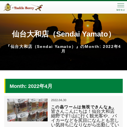
MENU
仙台大和店（Sendai Yamato）
『仙台大和店（Sendai Yamato）』のMonth: 2022年4
月
Month: 2022年4月
2022.04.30
この蟲ワームは無視できんなぁ。
皆さんこんにちは！仙台大和店
細野です! 山に行く観光客や、バ
イカーなどを尻目になんとも悲し
い気持ちになりながら出勤してい