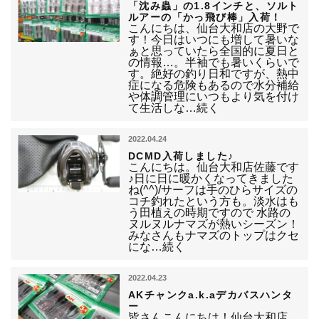
「沈み蟲」の1.8インチと、ソルト
ルアーの「かっ飛び棒」入荷！
こんにちは、仙台大和店の大野で
す！今日はいつにも増して暑いな
ぁと思っていたら全国的に夏日と
の情報…。半袖でも暑いくらいで
す。絶好の釣り日和ですが、熱中
症になる危険もあるので水分補給
や体調管理にいつもより気を付け
て生活しな…続く
2022.04.24
DCMD入荷しました♪
こんにちは。仙台大和店佐藤です
♪日に日に暖かくなってきました
ね(^^)/サーフは手のひらサイズの
コチ釣れたという方も。淡水はも
う田植えの時期ですので 水路の
ヌルヌルナマズが熱いシーズン！
みなさんもナマズのトップはクセ
にな…続く
2022.04.23
AKチャンクa.k.aデカバスハンタ
ー
皆さんこんにちは！仙台大和店