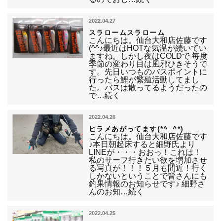
2022.04.27
スラロームスラローム
こんにちは。仙台大和店佐藤です
(^^♪最近はHOTな気温が続いてい
ますね。しかし夜はCOLDで 毎度
季節の変わり目は風邪ひきそうで
す。先日いつものバスポイントに
行ったら鯉が繁殖活動してまし
た。バスは散ってるようだったの
で…続く
2022.04.26
ヒラメあがってます(*^_^*)
こんにちは。仙台大和店佐藤です
♪本日朝起床すると細野氏より
LINEが・・・おおっ！これは！
私のサーフ行きたい欲を増加させ
る写真が！！！５月も間近！行く
しかないということで皆さんにも
釣果情報のお知らせです♪ 細野さ
んのお知…続く
2022.04.25