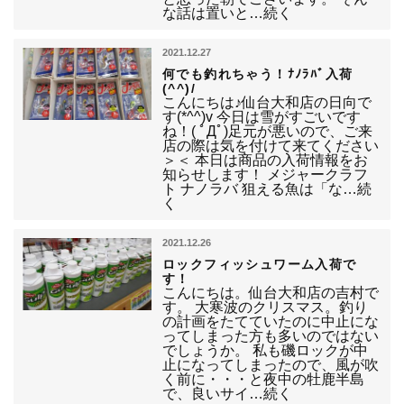
な話は置いと…続く
2021.12.27
何でも釣れちゃう！ﾅﾉﾗﾊﾞ入荷
(^^)/
こんにちは♪仙台大和店の日向で
す(*^^)v 今日は雪がすごいです
ね！( ﾟДﾟ)足元が悪いので、ご来
店の際は気を付けて来てください
＞＜ 本日は商品の入荷情報をお
知らせします！ メジャークラフ
ト ナノラバ 狙える魚は「な…続
く
2021.12.26
ロックフィッシュワーム入荷で
す！
こんにちは。仙台大和店の吉村で
す。 大寒波のクリスマス。釣り
の計画をたてていたのに中止にな
ってしまった方も多いのではない
でしょうか。 私も磯ロックが中
止になってしまったので、風が吹
く前に・・・と夜中の牡鹿半島
で、良いサイ…続く