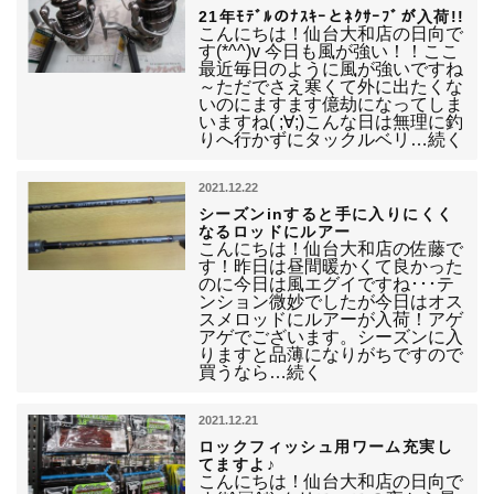
21年ﾓﾃﾞﾙのﾅｽｷｰとﾈｸｻｰﾌﾞが入荷!!
こんにちは！仙台大和店の日向で
す(*^^)v 今日も風が強い！！ここ
最近毎日のように風が強いですね
～ただでさえ寒くて外に出たくな
いのにますます億劫になってしま
いますね( ;∀;)こんな日は無理に釣
りへ行かずにタックルベリ…続く
2021.12.22
シーズンinすると手に入りにくく
なるロッドにルアー
こんにちは！仙台大和店の佐藤で
す！昨日は昼間暖かくて良かった
のに今日は風エグイですね･･･テ
ンション微妙でしたが今日はオス
スメロッドにルアーが入荷！アゲ
アゲでございます。シーズンに入
りますと品薄になりがちですので
買うなら…続く
2021.12.21
ロックフィッシュ用ワーム充実し
てますよ♪
こんにちは！仙台大和店の日向で