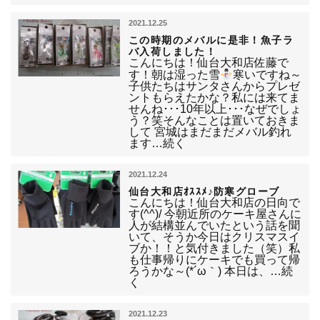
2021.12.25
この時期のメバルに是非！魚子ラ
バ入荷しました！
こんにちは！仙台大和店佐藤で
す！朝は湿った雪
寒いですね～
子供たちはサンタさんからプレゼ
ントもらえたかな？私には来てま
せんね･･･10年以上･･･なぜでしょ
う？笑そんなことは置いておきま
して 宮城はまだまだメバル釣れ
ます…続く
2021.12.24
仙台大和店ｵｽｽﾒ♪防寒グローブ
こんにちは！仙台大和店の日向で
す(^^)/ 今朝近所のケーキ屋さんに
人が結構並んでいたという話を聞
いて、そうか今日はクリスマスイ
ブか！！と気付きました（笑）私
も仕事帰りにケーキでも買って帰
ろうかな～(*´ω｀) 本日は、…続
く
2021.12.23