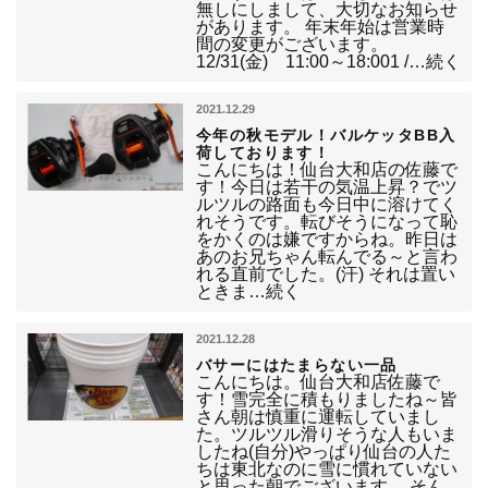
無しにしまして、大切なお知らせ
があります。 年末年始は営業時
間の変更がございます。
12/31(金) 11:00～18:001 /…続く
2021.12.29
今年の秋モデル！バルケッタBB入
荷しております！
こんにちは！仙台大和店の佐藤で
す！今日は若干の気温上昇？でツ
ルツルの路面も今日中に溶けてく
れそうです。転びそうになって恥
をかくのは嫌ですからね。昨日は
あのお兄ちゃん転んでる～と言わ
れる直前でした。(汗) それは置い
ときま…続く
2021.12.28
バサーにはたまらない一品
こんにちは。仙台大和店佐藤で
す！雪完全に積もりましたね～皆
さん朝は慎重に運転していまし
た。ツルツル滑りそうな人もいま
したね(自分)やっぱり仙台の人た
ちは東北なのに雪に慣れていない
と思った朝でございます。 そん