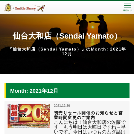
MENU
仙台大和店（Sendai Yamato）
『仙台大和店（Sendai Yamato）』のMonth: 2021年
12月
Month: 2021年12月
2021.12.30
初売りセール開催のお知らせと営
業時間変更のご案内
こんにちは！仙台大和店の佐藤で
す！もう明日は大晦日ですね～早
いです。今日はいつものムダ話は