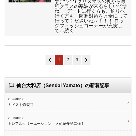
す(*^▽^*) クリスマスの夜から最
強クラスの寒波が来るらしいです
ね･･･デートに行く方も、釣りへ
行く方も、防寒対策を万全にして
行ってくださいね～！！！ ロッ
クフィッシュコーナーが充実し
て…続く
1
2
3
仙台大和店（Sendai Yamato）の新着記事
2026/08/08
ミドスト炸裂回
2026/08/08
トレフルクリーエーション 入荷紹介第二弾！