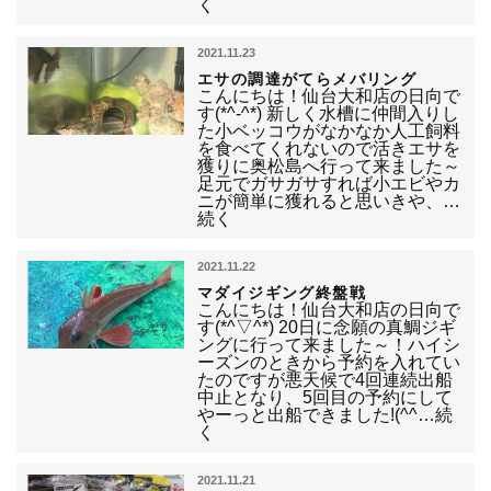
く
2021.11.23
エサの調達がてらメバリング
こんにちは！仙台大和店の日向で
す(*^-^*) 新しく水槽に仲間入りし
た小ベッコウがなかなか人工飼料
を食べてくれないので活きエサを
獲りに奥松島へ行って来ました～
足元でガサガサすれば小エビやカ
ニが簡単に獲れると思いきや、…
続く
2021.11.22
マダイジギング終盤戦
こんにちは！仙台大和店の日向で
す(*^▽^*) 20日に念願の真鯛ジギ
ングに行って来ました～！ハイシ
ーズンのときから予約を入れてい
たのですが悪天候で4回連続出船
中止となり、5回目の予約にして
やーっと出船できました!(^^…続
く
2021.11.21