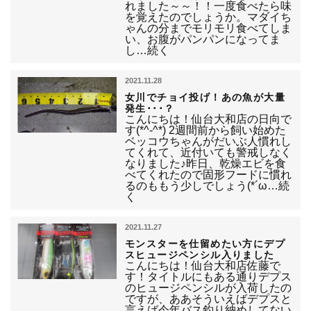
れました～～！！一度食べたら味
を覚えたのでしょうか。マダイち
ゃんの分までモリモリ食べてしま
い、お腹がパンパンになってま
し…続く
2021.11.28
女川でチョイ投げ！あの魚が大量
発生･･･？
こんにちは！仙台大和店の日向で
す(*^-^*) 2週間前から飼い始めた
ベッコウちゃんがだいぶ人慣れし
てくれて、近付いても警戒しなく
なりました♪昨日、乾燥エビを食
べてくれたので固形フードに慣れ
るのももう少しでしょう(*´ω…続
く
2021.11.27
モンスターを仕留めたい方にデプ
スヒュージペンシル入りました
こんにちは！仙台大和店佐藤で
す！タイトルにもある通りデプス
のヒュージペンシルが入荷したの
ですが、ああそういえばデプスと
言えば今年バス釣り納めしてない