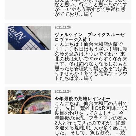
なと思い、行こうと思ったのです
が･･･いやもう寒すぎて手遅れ感
がでており…続く
2021.11.26
ヴァルケイン ブレイクスルーゼ
ロヴァージ入荷！
こんにちは！仙台大和店佐藤で
す！ここ数日はもう寒い！特に朝
の冷え込みはきついですね･･･東
北の秋は短いですからすぐ冬が来
ます。冬は釣れなくなるしなぁと
思ったら管理釣り場があるではあ
りませんか！冬でも元気なトラウ
トたちは楽…続く
2021.11.24
今年最後の荒雄レインボー
こんにちは。仙台大和店の吉村で
す。 先日、荒雄川C&R区間にて3
度目の釣りをしてきました。 今
年最後の渓流、フライマンの友人
2人と行ってきたのですが、終盤
を迎える荒雄川は人が多く感じま
した。 そして、魚も激渋。 …続