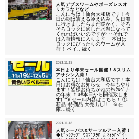
人気デプスワームやボーズレスオ
リカラなどなど
こんにちは！仙台大和店です！今
日の朝は震える冷え込み。先日海
に行きましたらまだ暖かく、そろ
そろロックに適した水温になって
くれればいいのですが･･･それで
は入荷情報に入ります！ 本日は
ロックにぴったりのワームが入
荷！ ベイ…続く
2021.11.19
本日より年末セール開催！&スリム
アサシン入荷！
こんにちは！仙台大和店です！本
日はお得なお知らせ！今年もやり
ます！皆様お待ちかねのﾀｯｸﾙﾍﾞﾘｰ
の年末ｰｾｰﾙ!!本日から開催致しま
す(^^)/ セール内容はこちら！ ①.
新品･特価品 大売出し!! ※在
庫…続く
2021.11.18
人気シーバス&サーフルアー入荷！
◆ﾋﾟｯｸｱｯﾌﾟ･ﾜｽﾌﾟｽﾗﾛｰﾑ ﾏｲｸﾛﾍﾞｲﾄ