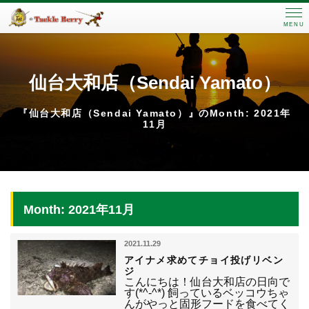
MENU
仙台大和店（Sendai Yamato）
『仙台大和店（Sendai Yamato）』のMonth: 2021年
11月
Month: 2021年11月
2021.11.29
アイナメ求めてチョイ投げリベン
ジ
こんにちは！仙台大和店の日向で
す(*^-^*) 飼っているベッコウちゃ
んがやっと固形フードを食べてく