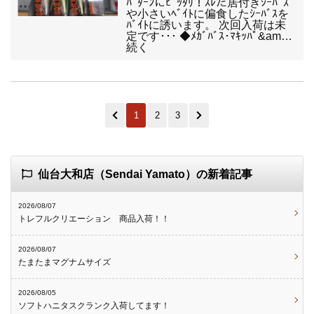
ﾊﾟﾀｰﾝにﾋﾟｯﾀﾘ！ｽﾚた居付きｼｰﾊﾞｽ
や小さいﾍﾞｲﾄに偏食したｼｰﾊﾞｽを
ﾊﾞｲﾄに誘います。 次回入荷は未
定です･･･ ◆ﾒｶﾞﾊﾞｽ･ﾏｷｯﾊﾟ&am…
続く
1
2
3
仙台大和店（Sendai Yamato）の新着記事
2026/08/07
トレフルクリエーション 商品入荷！！
2026/08/07
たまたまマグナムサイズ
2026/08/05
ソフトハニタスクランク入荷してます！