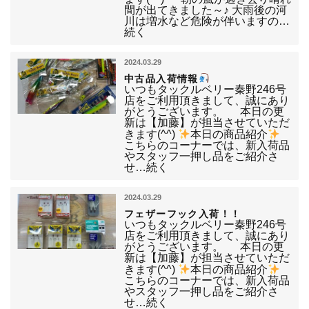
間が出てきました～♪ 大雨後の河
川は増水など危険が伴いますの…
続く
2024.03.29
中古品入荷情報
いつもタックルベリー秦野246号
店をご利用頂きまして、誠にあり
がとうございます。 本日の更
新は【加藤】が担当させていただ
きます(^^)
本日の商品紹介
こちらのコーナーでは、新入荷品
やスタッフ一押し品をご紹介さ
せ…続く
2024.03.29
フェザーフック入荷！！
いつもタックルベリー秦野246号
店をご利用頂きまして、誠にあり
がとうございます。 本日の更
新は【加藤】が担当させていただ
きます(^^)
本日の商品紹介
こちらのコーナーでは、新入荷品
やスタッフ一押し品をご紹介さ
せ…続く