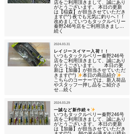
店をご利用頂きまして、誠にあり
がとうございます。 本日の更新
は【稲森】が担当させていただき
ます(^^) 夜でも元気に釣りへ！！
改めましていつもタックルベリー
秦野246号店をご利用頂きまし…
続く
2024.03.31
レイジースイマー入荷！！
いつもタックルベリー秦野246号
店をご利用頂きまして、誠にあり
がとうございます。 本日の更
新は【加藤】が担当させていただ
きます(^^)
本日の商品紹介
こちらのコーナーでは、新入荷品
やスタッフ一押し品をご紹介さ
せ…続く
2024.03.29
一誠など新作続々
いつもタックルベリー秦野246号
店をご利用頂きまして、誠にあり
がとうございます。 本日の更新
は【加藤】が担当させていただき
ます(^^) 朝の嵐が過ぎ去り晴れ