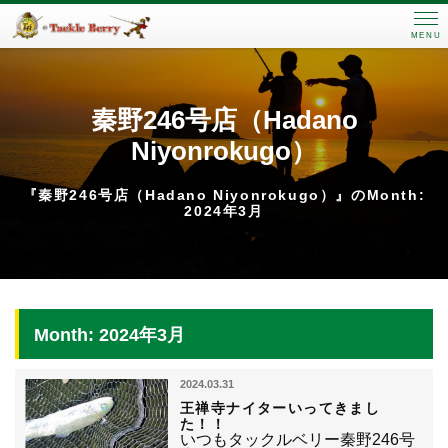
MENU
秦野246号店（Hadano
Niyonrokugo）
『秦野246号店（Hadano Niyonrokugo）』のMonth:
2024年3月
Month: 2024年3月
2024.03.31
王禅寺ナイターいってきまし
た！！
いつもタックルベリー秦野246号