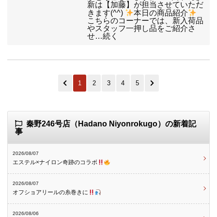
新は【加藤】が担当させていただ
きます(^^)
本日の商品紹介
こちらのコーナーでは、新入荷品
やスタッフ一押し品をご紹介さ
せ…続く
1
2
3
4
5
秦野246号店（Hadano Niyonrokugo）の新着記
事
2026/08/07
エステル×ナイロン奇跡のコラボ
2026/08/07
オフショアリールの糸巻きに
2026/08/06