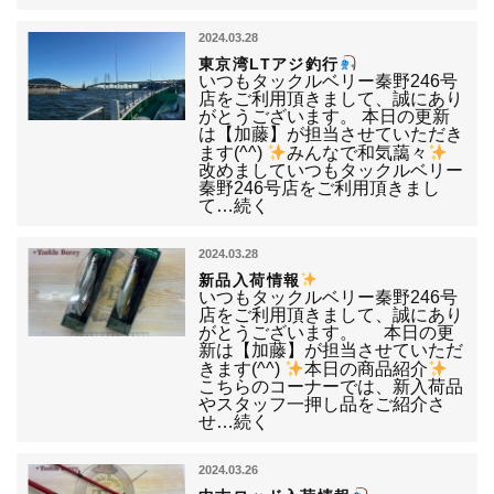
2024.03.28
東京湾LTアジ釣行
いつもタックルベリー秦野246号
店をご利用頂きまして、誠にあり
がとうございます。 本日の更新
は【加藤】が担当させていただき
ます(^^)
みんなで和気藹々
改めましていつもタックルベリー
秦野246号店をご利用頂きまし
て…続く
2024.03.28
新品入荷情報
いつもタックルベリー秦野246号
店をご利用頂きまして、誠にあり
がとうございます。 本日の更
新は【加藤】が担当させていただ
きます(^^)
本日の商品紹介
こちらのコーナーでは、新入荷品
やスタッフ一押し品をご紹介さ
せ…続く
2024.03.26