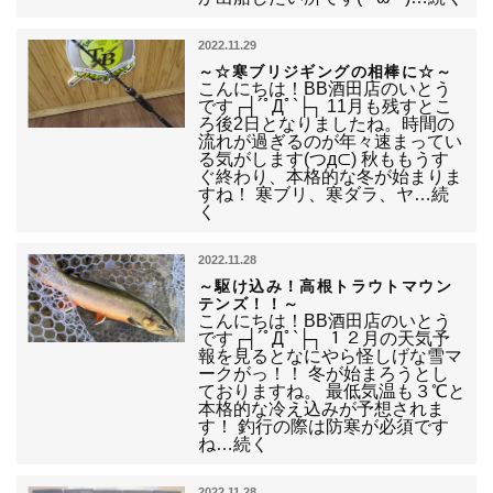
2022.11.29
～☆寒ブリジギングの相棒に☆～
こんにちは！BB酒田店のいとう
です┌┤´ﾟДﾟ`├┐ 11月も残すとこ
ろ後2日となりましたね。時間の
流れが過ぎるのが年々速まってい
る気がします(つд⊂) 秋ももうす
ぐ終わり、本格的な冬が始まりま
すね！ 寒ブリ、寒ダラ、ヤ…続
く
2022.11.28
～駆け込み！高根トラウトマウン
テンズ！！～
こんにちは！BB酒田店のいとう
です┌┤´ﾟДﾟ`├┐ １２月の天気予
報を見るとなにやら怪しげな雪マ
ークがっ！！ 冬が始まろうとし
ておりますね。 最低気温も３℃と
本格的な冷え込みが予想されま
す！ 釣行の際は防寒が必須です
ね…続く
2022.11.28