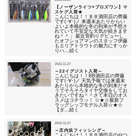
【ノーザンライツ×プロズワン】マ
スケグ入荷★
こんにちは！！ＢＢ酒田店の齊藤
です(･∀･)ノ 来週末あたりからい
よいよ本格的な冬の到来が予想さ
れていて不安定な天気が続きます
ね＾＾； 最近管釣りデビューし
たオフショアマンのスタッフ伊藤
もエリアトラウトの魅力にすっか
りハ…続く
2022.11.27
～22イグジスト入荷～
こんにちは！！BB酒田店の齊藤
です(･∀･)ノ 天気予報では来週末
あたりから本格的な冬の到来だそ
うでそろそろタイヤ交換をしてお
きたいですね＾＾さて本日のオス
スメはコチラッ！ ☆★☆最新フ
ラッグシップモデル入荷☆★☆
【ダ…続く
2022.11.27
～庄内浜フィッシング～
こんにちは！！ＢＢ酒田店のやつ