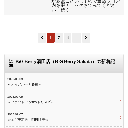
が多数ございますので当店ワゴン
内を要チェックちてみてくださ
い…続く
1
2
3
...
BiG Berry酒田店（BiG Berry Sakata）の新着記
事
2026/08/09
～ディアルーナ各種～
2026/08/08
～ファットウッサ&ドリスピ～
2026/08/07
☆エギ王新色 明日販売☆