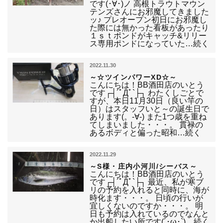
です(･∀･)ノ 高根トラウトマウン
テンズさんにお邪魔してきました
ッ♪ プレオープン初日にお邪魔し
た際には無かった看板があったり
１ｓｔポンドがキャッチ&リリー
ス専用ポンドになっていた…続く
2022.11.30
～☆ツインパワーXD☆～
こんにちは！BB酒田店のいとう
です┌┤´ﾟДﾟ`├┐ わたくしごとで
すが、本日11月30日（良い竿の
日）はスタッフいと～の誕生日で
あります(。-∀-) また1つ歳を重ね
てしまいました・・・。 貫禄の
あるボディと偏った昭和…続く
2022.11.29
～S様・庄内小河川/シーバス～
こんにちは！BB酒田店のいとう
です┌┤´ﾟДﾟ`├┐ 最近、私が寒ブ
リの予約を入れると同時に、海が
時化ます・・・。 日頃の行いが
宜しくないのですか・・・。 明
日も予約は入れているのでなんと
か出船したい所です(´･ω･`)…続く