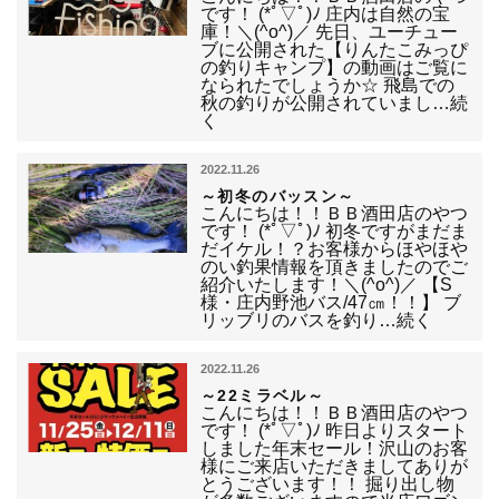
です！ (*ﾟ▽ﾟ)ﾉ 庄内は自然の宝
庫！＼(^o^)／ 先日、ユーチュー
ブに公開された【りんたこみっぴ
の釣りキャンプ】の動画はご覧に
なられたでしょうか☆ 飛島での
秋の釣りが公開されていまし…続
く
2022.11.26
～初冬のバッスン～
こんにちは！！ＢＢ酒田店のやつ
です！ (*ﾟ▽ﾟ)ﾉ 初冬ですがまだま
だイケル！？お客様からほやほや
のい釣果情報を頂きましたのでご
紹介いたします！＼(^o^)／ 【S
様・庄内野池バス/47㎝！！】 ブ
リッブリのバスを釣り…続く
2022.11.26
～22ミラベル～
こんにちは！！ＢＢ酒田店のやつ
です！ (*ﾟ▽ﾟ)ﾉ 昨日よりスタート
しました年末セール！沢山のお客
様にご来店いただきましてありが
とうございます！！ 掘り出し物