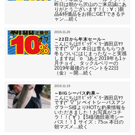
昨日は朝から沢山のご来店誠にあ
りがとうございます！( ；∀；)新
品&特価品をお得にGETできるチ
ャン…続く
2019.11.20
～22日から年末セール～
こんにちは!! ﾋﾞｯｸﾞﾍﾞﾘｰ酒田店ﾔﾂ
です(*ﾟ▽ﾟ)ﾉ 本日は雪もちらつき
冬もついにはじまったな～と実感
しますね(゜o゜)あと2019年も1ヶ
月チョイ。 タックルベリーの
2019年最後のイベントを22日
（金）～開…続く
2019.11.19
～BIGシーバス釣果～
こんにちは!! ﾋﾞｯｸﾞﾍﾞﾘｰ酒田店ﾔﾂ
です(*ﾟ▽ﾟ)ﾉ ベイトシーバスアン
グラーS様よりHOTな釣果情報を
いただきました！お写真がコチ
ラ！！(ﾟ∀ﾟ) 【S様/酒田港湾シー
バス！！】サイズ：75㎝ 本日の
朝マズメ…続く