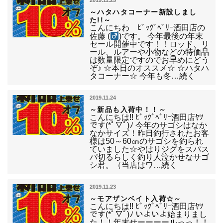
2019.11.25
～ハタハタコーナー新設しまし
た!!～
こんにちわ ﾋﾞｯｸﾞﾍﾞﾘｰ酒田店の
佐藤 (
)です。 今年最後の年末
セール開催中です！！ロッド、リ
ール、ルアーや小物などの特価品
は数量限定ですのでお早めにどう
ぞ♪ ☆本日のオススメ☆ ☆ハタハ
タコーナー☆ 今年も冬…続く
2019.11.24
～新品も入荷中！！～
こんにちは!! ﾋﾞｯｸﾞﾍﾞﾘｰ酒田店ﾔﾂ
です(*ﾟ▽ﾟ)ﾉ 今年のサゴシはなか
なかサイズ！昨日釣行されたお客
様は50～60㎝のサゴシを釣られ
ていました☆やはりジグをスパス
パ切るらしく釣り人泣かせなサゴ
シ君。（当店はワ…続く
2019.11.23
～モアザンベイト入荷☆～
こんにちは!! ﾋﾞｯｸﾞﾍﾞﾘｰ酒田店ﾔﾂ
です(*ﾟ▽ﾟ)ﾉ いよいよ始まりまし
た！！年末せーーーールっっ！！