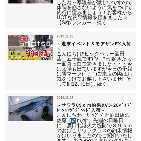
したね～寒暖差が激しいですので
体調を崩さないように気をつけて
釣行に望みましょう！お客様から
HOTな釣果情報を頂きました☆
【S様/ランカー…続く
2019.11.29
～週末イベント＆モアザンEX入荷
～
こんにちは!!ビッグベリー酒田
店 五十嵐です(´∀｀*)朝起きたら
一面真っ白で驚きました・・・今
は太陽も出ていますが今日の予報
は雪マーク( ´∵｀)ご来店の際はお
気をつけてお越し下さいませ!! そ
して!!!!12月1日(…続く
2019.11.28
～サワラ89ｃｍ釣果&VJ-28ﾊﾞｲﾌﾞ
ﾚｰｼｮﾝｼﾞｸﾞﾍｯﾄﾞ入荷～
こんにちわ ﾋﾞｯｸﾞﾍﾞﾘｰ酒田店の
佐藤 (
)です。先週の日曜日
に、酒田北港火力堤防で８９ｃｍ
のおばこサワラクラスの釣果情報
がはいりましたのでご紹介いたし
ます。 小さめのメタルジグをキ