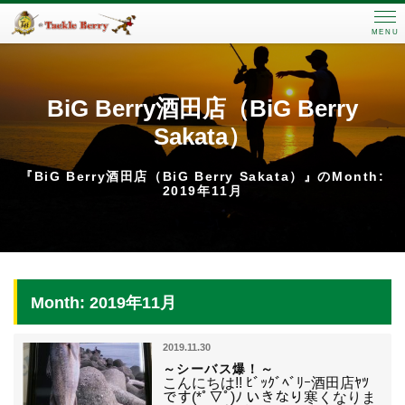
MENU
BiG Berry酒田店（BiG Berry
Sakata）
『BiG Berry酒田店（BiG Berry Sakata）』のMonth:
2019年11月
Month: 2019年11月
2019.11.30
～シーバス爆！～
こんにちは!! ﾋﾞｯｸﾞﾍﾞﾘｰ酒田店ﾔﾂ
です(*ﾟ▽ﾟ)ﾉ いきなり寒くなりま