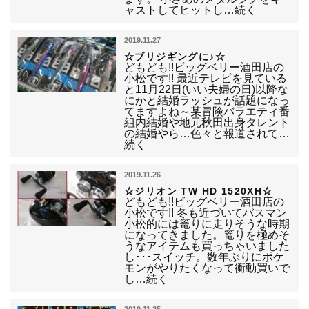
ャストしてヒットし…続く
2019.11.27
☆ブリジギングに♪☆
どもども!!ビッグベリー酒田店の
小松です!! 最近テレビを見ている
と11月22日(いい夫婦の日)以降な
にかと結婚ラッシュが話題になっ
てますよね～某冒険バラエティ番
組内結婚や地元秋田出身タレント
の結婚やら…色々と報道されて…
続く
2019.11.26
☆ジリオン TW HD 1520XH☆
どもども!!ビッグベリー酒田店の
小松です!! 冬も近づいてバスマン
小松的には篭りに走りそうな時期
になってきました。篭りを極めそ
うなアイテムも買っちゃいました
し･･･スイッチ。数年ぶりにポケ
モンがやりたくなって衝動買いで
し…続く