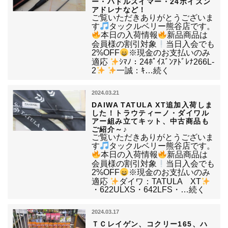
ー・ハドルスイマー・24ポイズン
アドレナなど！
ご覧いただきありがとうございま
す
タックルベリー熊谷店です。
本日の入荷情報
新品商品は
会員様の割引対象
当日入会でも
2%OFF
※現金のお支払いのみ
適応
ｼﾏﾉ：24ﾎﾟｲｽﾞﾝｱﾄﾞﾚﾅ266L-
2
一誠：ｷ…続く
2024.03.21
DAIWA TATULA XT追加入荷しま
した！トラウティーノ・ダイワル
アー組み立てキット、中古商品も
ご紹介～♪
ご覧いただきありがとうございま
す
タックルベリー熊谷店です。
本日の入荷情報
新品商品は
会員様の割引対象
当日入会でも
2%OFF
※現金のお支払いのみ
適応
ダイワ：TATULA XT
・622ULXS・642LFS・…続く
2024.03.17
ＴＣレイゲン、コクリー165、ハ