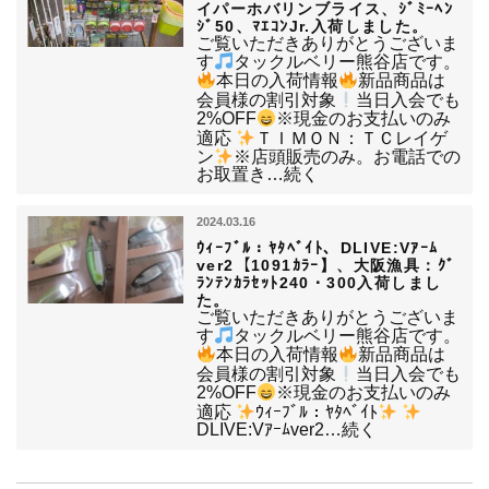
イパーホバリンブライス、ｼﾞﾐｰﾍﾝ
ｼﾞ50、ﾏｴｺﾝJr.入荷しました。
ご覧いただきありがとうございま
す
タックルベリー熊谷店です。
本日の入荷情報
新品商品は
会員様の割引対象
当日入会でも
2%OFF
※現金のお支払いのみ
適応
ＴＩＭＯＮ：ＴＣレイゲ
ン
※店頭販売のみ。お電話での
お取置き…続く
2024.03.16
ｳｨｰﾌﾞﾙ：ﾔﾀﾍﾞｲﾄ、DLIVE:Vｱｰﾑ
ver2【1091ｶﾗｰ】、大阪漁具：ｸﾞ
ﾗﾝﾃﾝｶﾗｾｯﾄ240・300入荷しまし
た。
ご覧いただきありがとうございま
す
タックルベリー熊谷店です。
本日の入荷情報
新品商品は
会員様の割引対象
当日入会でも
2%OFF
※現金のお支払いのみ
適応
ｳｨｰﾌﾞﾙ：ﾔﾀﾍﾞｲﾄ
DLIVE:Vｱｰﾑver2…続く