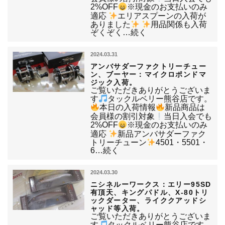
2%OFF
※現金のお支払いのみ
適応
エリアスプーンの入荷が
ありました
用品関係も入荷
ぞくぞく…続く
2024.03.31
アンバサダーファクトリーチュー
ン、ブーヤー：マイクロポンドマ
ジック入荷。
ご覧いただきありがとうございま
す
タックルベリー熊谷店です。
本日の入荷情報
新品商品は
会員様の割引対象
当日入会でも
2%OFF
※現金のお支払いのみ
適応
新品アンバサダーファク
トリーチューン
4501・5501・
6…続く
2024.03.30
ニシネルーワークス：エリー95SD
有頂天、キングパドル、X-80トリ
ックダーター、ライククアッドシ
ャッド等入荷。
ご覧いただきありがとうございま
す
タックルベリー熊谷店です。