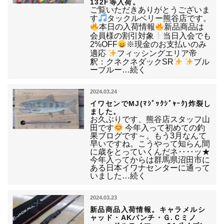
132F等入荷。
ご覧いただきありがとうございま
す
タックルベリー熊谷店です。
本日の入荷情報
新品商品は
会員様の割引対象
当日入会でも
2%OFF
※現金のお支払いのみ
適応
フィッシングエリア帝
釈：クネクネダックSR
ブル
ーブルー…続く
2024.03.24
イワセンでMJ(ﾏｼﾞｯｸｼﾞｬｰｸ)炸裂し
ました。
お久ぶりです、熊谷店スタッフ山
田です
今年入って初めての釣
果ブログです～。もう3月なんて
早いですね。こうやって知らん間
に歳をとっていくんだネ‥‥ッ★
今年入ってからは群馬県沼田市に
ある日本イワナセンターに通って
いました…続く
2024.03.23
新品商品入荷情報。キャラメルシ
ャッド・AKパンチ・Ｇ.Ｃミノ