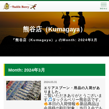
MENU
熊谷店（Kumagaya）
『熊谷店（Kumagaya）』のMonth: 2024年3月
Month: 2024年3月
2024.03.31
エリアスプーン・用品の入荷があ
りました。
ご覧いただきありがとうございま
す
タックルベリー熊谷店です。
本日の入荷情報
新品商品は
会員様の割引対象
当日入会でも