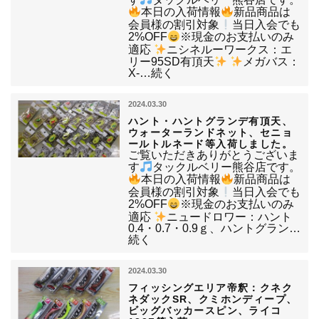
本日の入荷情報
新品商品は
会員様の割引対象
当日入会でも
2%OFF
※現金のお支払いのみ
適応
ニシネルーワークス：エ
リー95SD有頂天
メガバス：
X-…続く
2024.03.30
ハント・ハントグランデ有頂天、
ウォーターランドネット、セニョ
ールトルネード等入荷しました。
ご覧いただきありがとうございま
す
タックルベリー熊谷店です。
本日の入荷情報
新品商品は
会員様の割引対象
当日入会でも
2%OFF
※現金のお支払いのみ
適応
ニュードロワー：ハント
0.4・0.7・0.9ｇ、ハントグラン…
続く
2024.03.30
フィッシングエリア帝釈：クネク
ネダックSR、クミホンディープ、
ビッグバッカースピン、ライコ