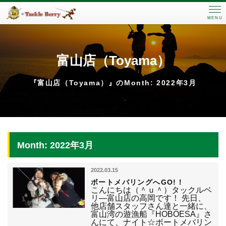
MENU
富山店（Toyama）
『富山店（Toyama）』のMonth: 2022年3月
Month: 2022年3月
2022.03.15
ボートメバリングへGO!！
こんにちは（＾ｕ＾）タックルベ
リ―富山店の高岡です！ 先日、
他店舗スタッフさん達と一緒に、
富山湾の遊漁船『HOBOESA』さ
んにて、ナイト☆ボートメバリン