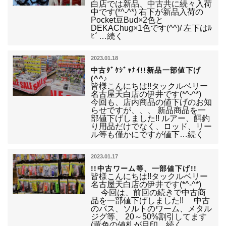
白店では新品、中古共に続々入荷
中です(*^-^*) 右下が新品入荷の
Pocket豆Bud×2色と
DEKAChug×1色です(^^)/ 左下はﾙ
ﾋﾞ…続く
2023.01.18
中古ﾀﾞｹｼﾞｬﾅｲ!!新品一部値下げ
(^^♪
皆様こんにちは!!タックルベリー
名古屋天白店の伊井です(*^-^*)
今回も、店内商品の値下げのお知
らせですが、、、 新品商品を一
部値下げしました!! ルアー、餌釣
り用品だけでなく、ロッド、リー
ル等も僅かにですが値下…続く
2023.01.17
!!中古ワーム等、一部値下げ!!
皆様こんにちは!!タックルベリー
名古屋天白店の伊井です(*^-^*)
今回は、前回の続きで中古商
品を一部値下げしました!! 中古
のバス、ソルトのワーム、メタル
ジグ等、 20～50%割引してます
(黄色の値札が目印…続く