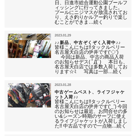
日、日進市総合運動公園プールフ
ィッシングに行ってきました。
プールにニジマスが放流されてお
り、えさ釣りかルアー釣りで楽し
むことができま…続く
2023.01.29
♪♪新品、中古ぞくぞく入荷中♪♪
皆様こんにちは!!タックルベリー
名古屋天白店の伊井です(‘◇’)
今回は新品、中古の商品入荷
のお知らせデス( ﾟДﾟ) 本日も、
名古屋天白店では多数入荷してお
ります☆ﾐ 写真は一部…続く
2023.01.28
中古ゲームベスト、ライフジャケ
ット入荷♪♪
皆様こんにちは!!タックルベリー
名古屋天白店の伊井です(‘_’) 今回
のお知らせは最近、お問合せの多
い&シーズン時期のサーフに使え
るライフジャケットが入荷しまし
た!! 中古品ですので一点物…続く