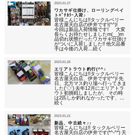
2023.01.27
ワカサギ仕掛け、ローリングベイ
トﾊﾞﾁｶﾗｰ入荷♪
皆様こんにちは!!タックルベリー
名古屋天白店の伊井です!(^^)!
今回は新品入荷情報です! 大変
長らくお待たせしましたm(__)m
品切れ状態だったワカサギ仕掛け
がついに入荷しました!! 他欠品番
手は今後の入荷…続く
2023.01.26
エリアトラウト釣行(^^♪
皆様こんにちは!!タックルベリー
名古屋天白店、伊井です!(^^)! 先
日、北方マス釣り場へ行ってきま
した(‘◇’) 去年12月にエリアトラ
ウト初挑戦しましたが、 その時
は2匹しか釣れなかったです、…
続く
2023.01.21
新品、中古続々♪♪
皆様こんにちは!! タックルベリー
名古屋天白店の伊井です(*^-^*) 天