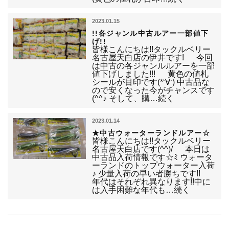
2023.01.15
!!各ジャンル中古ルアー一部値下
げ!!
皆様こんにちは!!タックルベリー
名古屋天白店の伊井です! 今回
は中古の各ジャンルルアーを一部
値下げしました!!! 黄色の値札
シールが目印です(*‘∀‘) 中古品な
ので安くなった今がチャンスです
(^^♪ そして、購…続く
2023.01.14
★中古ウォーターランドルアー☆
皆様こんにちは!!タックルベリー
名古屋天白店です(^^)/ 本日は
中古品入荷情報です☆ﾐ ウォータ
ーランドのトップウォーター入荷
♪ 少量入荷の早い者勝ちです!!
年代はそれぞれ異なります!!中に
は入手困難な年代も…続く