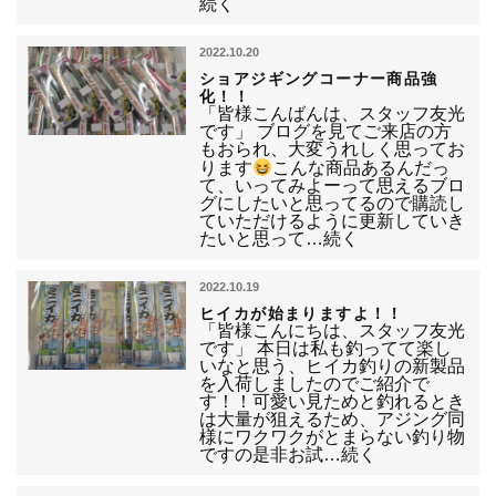
続く
2022.10.20
ショアジギングコーナー商品強
化！！
「皆様こんばんは、スタッフ友光
です」 ブログを見てご来店の方
もおられ、大変うれしく思ってお
ります
こんな商品あるんだっ
て、いってみよーって思えるブロ
グにしたいと思ってるので購読し
ていただけるように更新していき
たいと思って…続く
2022.10.19
ヒイカが始まりますよ！！
「皆様こんにちは、スタッフ友光
です」 本日は私も釣ってて楽し
いなと思う、ヒイカ釣りの新製品
を入荷しましたのでご紹介で
す！！可愛い見ためと釣れるとき
は大量が狙えるため、アジング同
様にワクワクがとまらない釣り物
ですの是非お試…続く