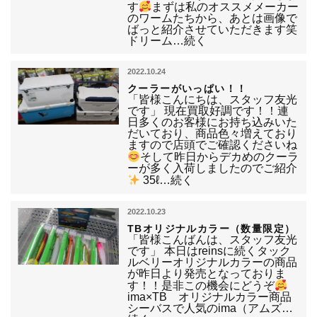
す
まずは私のオススメメーカー
のワームたちから、あとは画像で
ばっと紹介させていただきます笑
ドリーム…続く
2022.10.24
クーラーがいっぱい！！
「皆様こんにちは、スタッフ友光
です」 現在買取好調です！！連
日多くのお客様にお持ち込みいた
だいており、商品色々増えており
ますので店頭でご確認くださいね
そして昨日からデカめのクーラ
ーが多く入荷しましたのでご紹介
35ℓ…続く
2022.10.23
TBオリジナルカラー（数量限定）
「皆様こんばんは、スタッフ友光
です」 本日はreinsに続くタック
ルベリーオリジナルカラーの商品
が昨日より発売となっておりま
す！！是非この機会にどうぞ
ima×TB オリジナルカラー商品
シーバスで人気のima（アムズ…