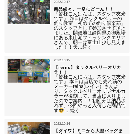
2022.10.17
商品続々、一挙にどーん！！
「皆様こんばんは、スタッフ友光
です」 昨日はタックルベリーの
釣り教室「初めての釣り倶楽部」
のスタッフとして参加させて頂き
ました。開催地は静岡県の御殿場
にある東山湖フィッシングエリア
さんで、朝一は富士山少し見えま
した！！天…続く
2022.10.15
【reins】タックルベリーオリカ
ラ！！
「皆様こんにちは、スタッフ友光
です」 本日は当店でも売れ筋の
メーカーreins(レイン）さんよ
り、タックルベリーオリジナルカ
ラーが復刻して、当店に入りまし
たのでご案内！！初回分は納品さ
れず、今回やっと入荷した商品で
す
…続く
2022.10.14
【ダイワ】ミニから大型バッグま