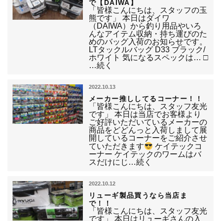
で【DAIWA】
「皆様こんにちは、スタッフの玉
熊です」 本日はダイワ
（DAIWA）から釣り用品やいろ
んなアイテム収納・持ち運びのた
めのバッグ入荷のお知らせです。
LTタックルバッグ D33 ブラック/
ホワイト 気になるスペックは… □
…続く
2022.10.13
メーカー推ししてるコーナー！！
「皆様こんにちは、スタッフ友光
です」 本日は当店でお客様より
ご好評いただいているメーカーの
商品をどどんっと入荷しまして展
開しているコーナーをご紹介させ
ていただきます
ケイテックコ
ーナー ケイテックのワームはバ
スだけにじ…続く
2022.10.12
リューギ製品買うなら当店ま
で！！
「皆様こんにちは、スタッフ友光
です」 本日はリューギさんの入