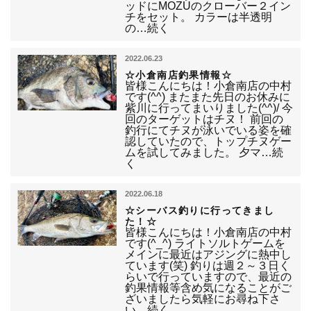
ッドにMOZUのクローバー２イン
チをセット。 カラーは半透明
の…続く
2022.06.23
☆小倉南店釣果情報☆
皆様こんにちは！小倉南店の中村
です(^^) またまた先日のお休みに
紫川に行ってまいりました(^^)/ 今
回のターゲットはチヌ！ 前回の
釣行にてチヌが泳いでいる姿を確
認していたので、トップチヌゲー
ムを試してみました。 夕マ…続
く
2022.06.18
☆シーバス釣りに行ってきまし
た！☆
皆様こんにちは！小倉南店の中村
です(^_^) ライトソルトゲームを
メインに最近はアジングに熱中し
ています(笑) 釣りは週２～３日く
らいで行っていますので、最近の
釣果情報等含め気になることがご
ざいましたら気軽にお尋ね下さ
い…続く