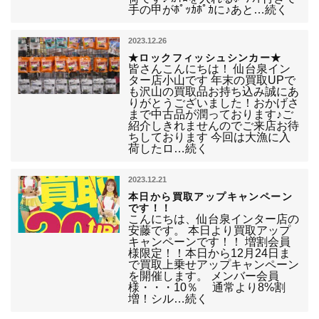
手の甲がﾎﾟｯｶﾎﾟｶに♪あと…続く
2023.12.26
★ロックフィッシュシンカー★
皆さんこんにちは！ 仙台泉イン
ター店小山です 年末の買取UPで
も沢山の買取品お持ち込み誠にあ
りがとうございました！おかげさ
まで中古品が潤っております♪ご
紹介しきれませんのでご来店お待
ちしております 今回は大漁に入
荷したロ…続く
2023.12.21
本日から買取アップキャンペーン
です！！
こんにちは、仙台泉インター店の
安藤です。 本日より買取アップ
キャンペーンです！！ 増割会員
様限定！！本日から12月24日ま
で買取上乗せアップキャンペーン
を開催します。 メンバー会員
様・・・10％ 通常より8%割
増！シル…続く