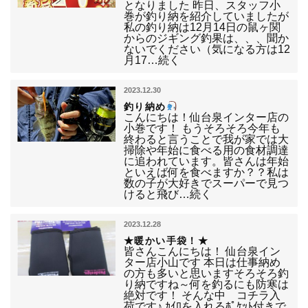
となりました 昨日、スタッフ小
巻が釣り納を紹介していましたが
私の釣り納は12月14日の鼠ヶ関
からのジギング釣果は、、、聞か
ないでください（気になる方は12
月17…続く
2023.12.30
釣り納め
こんにちは！仙台泉インター店の
小巻です！ もうそろそろ今年も
終わると言うことで我が家では大
掃除や年始に食べる用の食材調達
に追われています。皆さんは年始
といえば何を食べますか？？私は
数の子が大好きでスーパーで見つ
けると飛び…続く
2023.12.28
★暖かい手袋！★
皆さんこんにちは！ 仙台泉イン
ター店小山です 本日は仕事納め
の方も多いと思いますそろそろ釣
り納ですね～何を釣るにも防寒は
絶対です！ そんな中 コチラ入
荷です♪ ｶｲﾛを入れるﾎﾟｹｯﾄ付きで