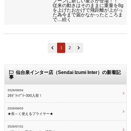
プーンに新しい重さが登場！！
従来の動きはそのままに重量を8g
を上げたおかげで飛距離が上がっ
た為今まで届かなかったところま
で…続く
1
2
仙台泉インター店（Sendai Izumi Inter）の新着記
事
2026/08/04
26ｸﾞﾗｯﾌﾟﾗｰ300入荷！
2026/08/03
★長～く使えるプライヤー★
2026/07/31