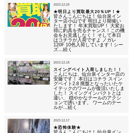
2023.12.20
★明日より買取最大20％UP！★
皆さんこんにちは！ 仙台泉イン
ター店小山です 明日より開催い
たします！ 年末買取UP！ 大変お
得に釣具を売るチャンス！この機
会をお見逃しなく！ そして本日
はコチラが入荷ですよ ノガレ
120F 10色入荷しています！シー
ズ…続く
2023.12.18
スイングベイト入荷しました！！
こんにちは、仙台泉インター店の
安藤です！ 本日はコチラ スイン
グベイト2.8 廃盤となったいたケ
イテックのワームが復活いたしま
した！ スイングインパクトとは
違い、 穏やかなテールのアクシ
ョンで誘います。 ワームのテー
ルが…続く
2023.12.17
★恐怖体験★
皆さんこんにちは！ 仙台泉イン