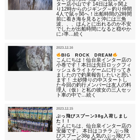
ター店小山です 14日は鼠ヶ関よ
り12時からのジギング～釣り仲間
4人で鼠ヶ関へ！出船時間の2時間
前に着き海を見ると沖には三角
波、、、ほんとに出れるのか不安
でしたが出船時間になると穏やか
に♪準…続く
2023.12.16
BIG ROCK DREAM
こんにちは！仙台泉インター店の
小巻です！本日は先日ロックフィ
ッシュ＆ライトゲームに行ってき
ましたので釣果報告したいと思い
ます！ 土砂降りの中スタートし
た今回の釣行メンバーは友人の料
理人（仮）と私の彼女の三人セッ
ト車の中で…続く
2023.12.15
ぶっ飛びスプーン38g入荷しまし
た！！
こんにちは、仙台泉インター店の
安藤です。 本日はコチラ ぶっ飛
びスプーン38g 人気のぶっ飛びス