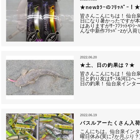
★newｶﾗｰのﾌﾘｯﾊﾟｰ！
皆さんこんにちは！ 仙台
日になり暑かったですが本
はありますがｻｰﾌﾌﾗｯﾄやｼ
んな中新作ﾌﾘｯﾊﾟｰzが入
2022.06.20
★土、日の釣果は？★
皆さんこんにちは！ 仙台
日と釣り友はｻｰﾌ&河口へ
日の釣果！ 仙台泉インタ
2022.06.19
バスルアーたくさん入
こんにちは。仙台泉インタ
曜日休み(実に7か月ぶり