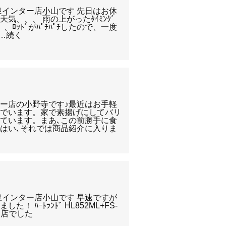
泉インター店小山です 先日はお休
気、、、 雨の上がったﾀｲﾐﾝｸﾞ
、、、ﾛｯﾄﾞがﾊﾟﾁﾊﾟﾁしたので、一度
ほ…続く
ト
ー店の小野寺です♪最近はお手軽
んでいます。家で素揚げにしてバリ
ています。まあ､この前勝手に食
はい､それでは商品紹介に入りま
泉インター店小山です 早速ですが
 ﾊｰﾄﾗﾝﾄﾞ HL852ML+FS-
ター店でした