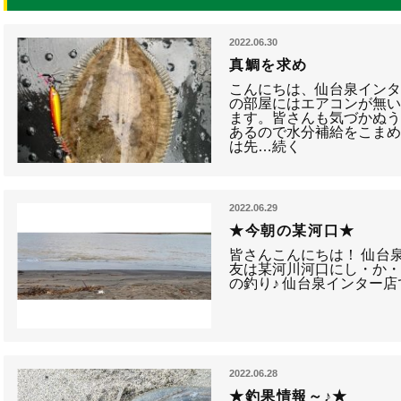
2022.06.30
真鯛を求め
こんにちは、仙台泉イン
の部屋にはエアコンが無
ます。皆さんも気づかぬ
あるので水分補給をこまめ
は先…続く
2022.06.29
★今朝の某河口★
皆さんこんにちは！ 仙台
友は某河川河口にし・か・し
の釣り♪ 仙台泉インター店
2022.06.28
★釣果情報～♪★