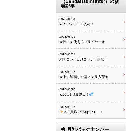
（Sendai Izumi Inter）の新
着記事
2026/08/04
26ｸﾞﾗｯﾌﾟﾗｰ300入荷！
2026/08/03
★長～く使えるプライヤー★
2026/07/31
バチコン・SLJコーナー追加！
2026/07/27
★中古綺麗な大型ステラ入荷★
2026/07/26
7/26日ｾｰﾙ最終日！
2026/07/25
本日買取25％upです！！
月別バックナンバー