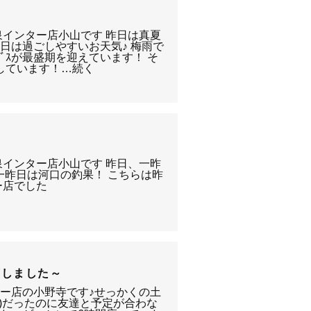
★
泉インター店小山です 昨日は真夏
日は過ごしやすいお天気♪ 梅雨で
ｰﾊﾞｽが最盛期を迎えています！ そ
荷しています！…続く
泉インター店小山です 昨日、一昨
 一昨日は河口の釣果！ こちらは昨
ー店でした
荷しました～
ー店の小野寺です♪せっかくの土
？)だったのに友達と予定が合わな