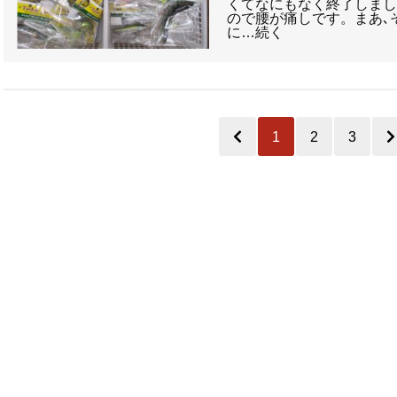
くてなにもなく終了しまし
ので腰が痛しです。まあ､
に…続く
1
2
3