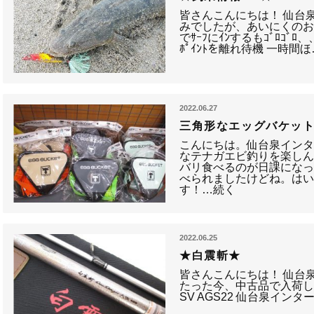
皆さんこんにちは！ 仙台
みでしたが、あいにくのお天
でｻｰﾌにｲﾝするもｺﾞﾛｺﾞﾛ
ﾎﾟｲﾝﾄを離れ待機 一時間
2022.06.27
三角形なエッグバケッ
こんにちは。仙台泉インタ
なテナガエビ釣りを楽し
バリ食べるのが日課になっ
べられましたけどね。はい
す！…続く
2022.06.25
★白震斬★
皆さんこんにちは！ 仙台
たった今、中古品で入荷しました！
SV AGS22 仙台泉イン