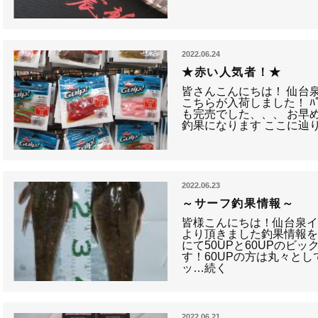
2022.06.24
★赤い人気者！★
皆さんこんにちは！ 仙台
こちらが入荷しました！ ﾊﾟﾙ
も完売でした、、、 お早め
釣果になります ここに辿
2022.06.23
～サーフ釣果情報～
皆様こんにちは！仙台泉
より頂きました釣果情報を
にて50UPと60UPのビ
す！60UPの方は丸々と
ッ…続く
2022.06.21