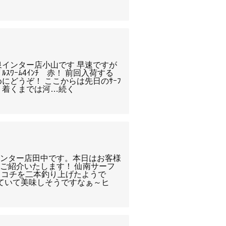
泉インター店小山です 早速ですが
ｽﾜｰﾑ4ｲﾝﾁ 赤！ 前回入荷する
にどうぞ！ ここからは先日のｻｰﾌ
り着くまでは河…続く
インター店田中です。本日はお客様
ご紹介いたします！ 仙南サーフ
ックコチを二本釣り上げたようで
していて美味しそうですなぁ～ヒ