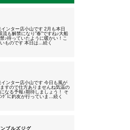
泉インター店小山です 2月も本日
流も解禁になり”春”ですね♪大船
ﾞが解禁♪待っていたように暖かい！こ
いものです 本日は…続く
泉インター店小山です 今日も風が
りますので仕方ありませんね気温の
になる予報♪期待しましょう！ そ
ﾞﾝｸﾞに釣友が行っていま…続く
バンブルズジグ