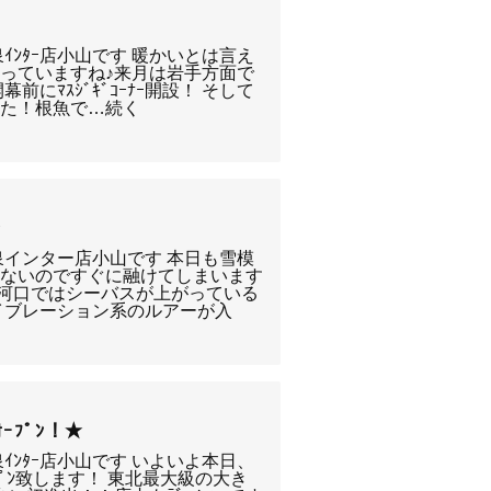
ｲﾝﾀｰ店小山です 暖かいとは言え
っていますね♪来月は岩手方面で
幕前にﾏｽｼﾞｷﾞｺｰﾅｰ開設！ そして
した！根魚で…続く
★
泉インター店小山です 本日も雪模
いないのですぐに融けてしまいます
某河口ではシーバスが上がっている
イブレーション系のルアーが入
ｰﾌﾟﾝ！★
ｲﾝﾀｰ店小山です いよいよ本日、
ﾌﾟﾝ致します！ 東北最大級の大き