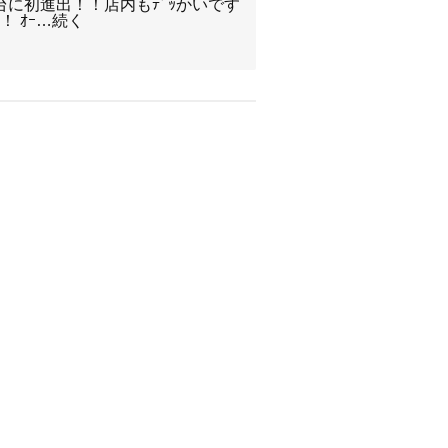
が仙台に初進出！！店内もﾃﾞｯかいです
！ ｵｰ…続く