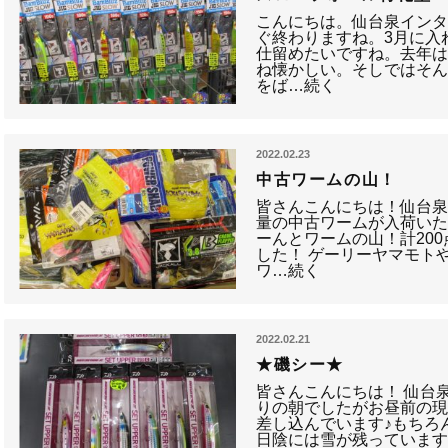
こんにちは。仙台泉インタ
ぐ終わりますね。3月に入
仕留めたいですね。去年
ね懐かしい。そしではそ
をば…続く
2022.02.23
中古ワームの山！
皆さんこんにちは！仙台泉
量の中古ワームが入荷いた
ーんとワームの山！計20
した！ ゲーリーヤマモト
ワ…続く
2022.02.21
★磯シー★
皆さんこんにちは！ 仙台
りの朝でしたがお昼前の
差し込んでいます♪もちろ
日陰には雪が残っています