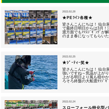
2022.02.28
★PEﾗｲﾝ各種★
皆さんこんにちは！ 仙台
で最終日明日からは3月！渓
渡方面でもﾏﾏｽｼﾞｷﾞﾝｸ
のまま春になってもらいた
2022.02.25
★ｼﾞｰﾃｨｰ笑★
皆さんこんにちは！ 仙台
強いですね～気温が上が
上がる明日より風も穏やか
ろそろ終盤の大船渡ﾀﾗｼﾞｷ
2022.02.24
スローフォール特化型