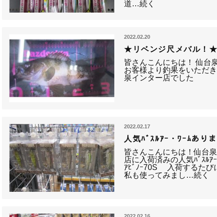
道…続く
2022.02.20
★リベンジ尺メバル！
皆さんこんにちは！ 仙台
お客様より釣果をいただきま
泉インター店でした
2022.02.17
人気ﾊﾞｽﾙｱｰ・ﾜｰﾑあり
皆さんこんにちは！仙台泉
店に入荷済みの人気ﾊﾞｽﾙｱｰのご
ｱﾋﾞﾉｰ70S 入荷するたび
私も使ってみまし…続く
2022.02.16