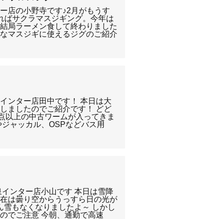
ー店の小野寺です♪2月がもうす
ればサクラマスジギング。今年は
は結局ラーメン食して終わりました
んなマスジギに使えるジグのご紹介
インター店田中です！ 本日は大
しましたのでご紹介です！ どど
0点以上の中古ワームが入ってきま
やジャッカル、OSPなどバス用
泉インター店小山です 本日は雪降
現在は曇り空からうっすら日の光が
ん雪もなくなりましたよ～ しかし
のでご注意 今朝、通勤で高速