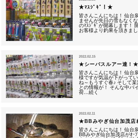
★ﾏｽｼﾞｷﾞ！★
皆さんこんにちは！ 仙台泉
ませんが先日の雪もなくな
のﾏｽｼﾞｷﾞが開幕します！ 開
お客様より釣果を頂きま
2022.02.15
★シーバスルアー達！
皆さんこんにちは！ 仙台
様ですが気温が下がって
ね～もうすぐ春♪ そして
との情報が！ そんな中バ
荷…続く
2022.02.11
★BBみやぎ仙台加茂店ｵ
皆さんこんにちは！ 仙台泉
BBみやぎ仙台加茂店がｵｰ