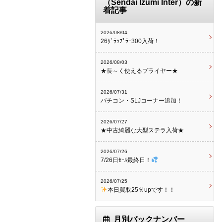
（Sendai Izumi Inter）の新
着記事
2026/08/04
26ｸﾞﾗｯﾌﾟﾗｰ300入荷！
2026/08/03
★長～く使えるプライヤー★
2026/07/31
バチコン・SLJコーナー追加！
2026/07/27
★中古綺麗な大型ステラ入荷★
2026/07/26
7/26日ｾｰﾙ最終日！
2026/07/25
本日買取25％upです！！
月別バックナンバー