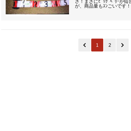
さ！まさにﾋﾞｯｸﾞﾍﾞﾘｰ
が、商品量もｽﾝごいです！
1
2