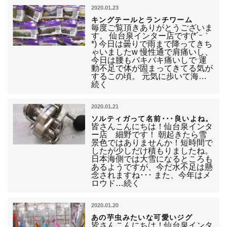
2020.01.23
キングテールとランチワーム
毎度ご覧頂きありがとうございま
す。 仙台泉インター店です(*´ｰ｀
*) 今日は曇りで雨まで降ってきち
ゃいましたw 慢性通で肩痛いし、
今日は腰もバキバキ痛いしで 運
動不足で体が固まってきてる気が
するこの頃。 元気に歩いて海…
続く
2020.01.21
ソルティガって名前･･･良いよね。
皆さんこんにちは！仙台泉インタ
ー店 細野です！ 朝起きたら雪
景色ではありませんか！短時間で
したが少しだけ積もりましたね。
日本海側では大雪になるところも
あるようですが、今だ水不足は懸
念されますね･･･ また、今年はメ
ロウド…続く
2020.01.20
あの芋虫みたいな可愛いジグ
皆さんこんにちは！仙台泉インタ