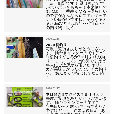
ー店 細野です！ 風は強いです
がポカポカきもち～！本来例年で
あれば、一番寒くなる時季らしい
のですがなんなら春ですか？って
ぐらい暖かいですね。そうなると
また海の状況も心配･･･これから
の釣り物…続く
2020.01.18
2020初釣り
毎度ご覧頂きありがとうございま
す。 仙台泉インター店です(*´ｰ｀
*) 初釣りどころか2ヶ月ぶりの釣
り･･･。 シーズンは終盤ですけど
年末にご近所から頂いた ヤリイ
カが美味しかったので、イカ釣り
へ。 あんまり期待はしてな…続
く
2020.01.17
本日発売!!マクベスＴＢオリカラ
毎度ご覧頂きありがとうございま
す。 仙台泉インター店です(*´ｰ｀
*) 先日やっと釣りに行ってきたん
ですけど･･･。 釣果は後日w あ