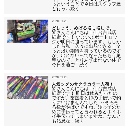
っということで今日はスタッフ達
と行っ…続く
2020.01.26
どじょう、めばる増し増しで。
皆さんこんにちは！仙台吉成店
細野です！ いよいよボートロッ
クが明日に迫っています。もしか
したら私、久々に出船できる！？
っと淡い期待を持っているのです
が、出れないってなったらもう絶
望なので、とりあず出れない体で
今日を過ご…続く
2020.01.25
人気ジグのサクラカラー入荷！
皆さんこんにちは！仙台吉成店
細野です！ 昨日は休みだったの
ですが、歯医者と姉の手伝いで釣
りにいけませんでした･･･そろそ
ろ欲がやばいですね。甥っ子のた
めに手伝ってと言われるとホイホ
イ手伝ってしまいますね。なんと
も姑息な…続く