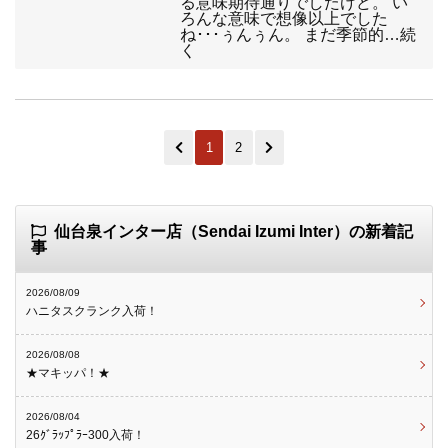
る意味期待通りでしたけど。 い
ろんな意味で想像以上でした
ね･･･ぅんぅん。 まだ季節的…続
く
1
2
仙台泉インター店（Sendai Izumi Inter）の新着記
事
2026/08/09
ハニタスクランク入荷！
2026/08/08
★マキッパ！★
2026/08/04
26ｸﾞﾗｯﾌﾟﾗｰ300入荷！