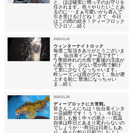
と、ほぼ確実に甥っ子のお守りを
任されます。色々やりたいことあ
るのに･･･まぁ可愛いから喜んで
引き受けるけどね！ さて、今日
はこの間の続き！ディープロック
でクロソ…続く
2020.01.29
ウィンターナイトロック
毎度ご覧頂きありがとうございま
す。 仙台泉インター店です(*´ｰ｀
*) 季節外れの大雨で夏場の渓流が
心配です。 少ない雪が雨で解け
て更に少なくなっちゃいます。
昨シーズンは雨が少なく、魚が遡
上する前に 禁漁になっちゃい
ま…続く
2020.01.28
ディープロックに大苦戦。
皆さんこんにちは！仙台泉インタ
ー店細野です！ ううぅ、今日は
日差しも無く中々の寒さ･･･気温
自体は昨日とあまり変わらないの
でしょうが･･･昨日は日差しもあ
り、中々な釣り日和でしたよ！