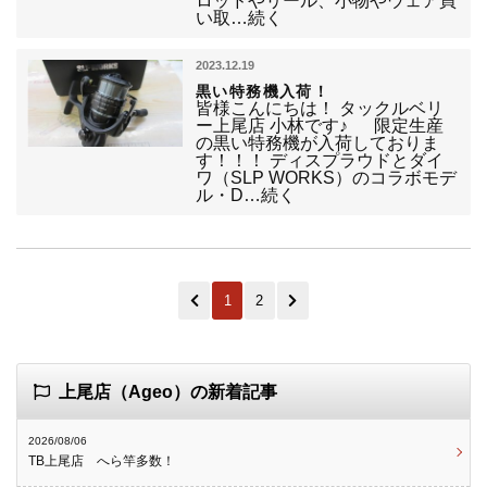
ロッドやリール、小物やウェア買
い取…続く
2023.12.19
黒い特務機入荷！
皆様こんにちは！ タックルベリ
ー上尾店 小林です♪ 限定生産
の黒い特務機が入荷しておりま
す！！！ ディスプラウドとダイ
ワ（SLP WORKS）のコラボモデ
ル・D…続く
1
2
上尾店（Ageo）の新着記事
2026/08/06
TB上尾店 へら竿多数！