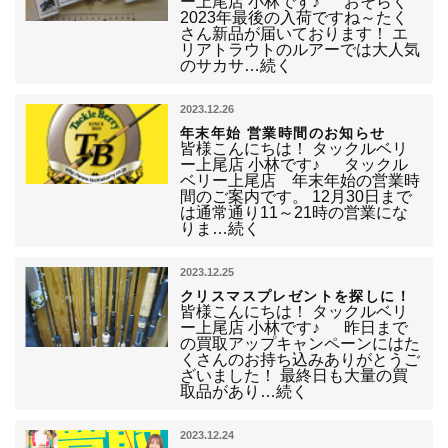
ー上尾店 小林です♪ おそらく
2023年最後の入荷ですね～たく
さん新品が届いております！ エ
リアトラウトのルアーでは大人気
のサカサ…続く
2023.12.26
年末年始 営業時間のお知らせ
皆様こんにちは！ タックルベリ
ー上尾店 小林です♪ タックル
ベリー上尾店 年末年始の営業時
間のご案内です。 12月30日まで
は通常通り11～21時の営業にな
りま…続く
2023.12.25
クリスマスプレゼントを探しに！
皆様こんにちは！ タックルベリ
ー上尾店 小林です♪ 昨日まで
の買取アップキャンペーンにはた
くさんのお持ち込みありがとうご
ざいました！ 最終日も大量の買
取品があり…続く
2023.12.24