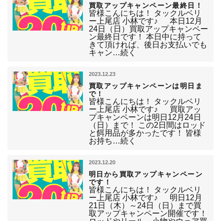
買取アップキャンペーン最終日！
皆様こんにちは！ タックルベリ
ー上尾店 小林です♪ 本日12月
24日（日）買取アップキャンペー
ン最終日です！ 本日中に持って
きて頂ければ、後日お支払いでも
キャン…続く
2023.12.23
買取アップキャンペーンは明日ま
で！
皆様こんにちは！ タックルベリ
ー上尾店 小林です♪ 買取アッ
プキャンペーンは明日12月24日
（日）まで！ この2日間はロッド
と餌用品が多かったです！ 皆様
お持ち…続く
2023.12.20
明日から買取アップキャンペーン
です！
皆様こんにちは！ タックルベリ
ー上尾店 小林です♪ 明日12月
21日（木）～24日（日）まで買
取アップキャンペーン開催です！