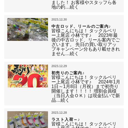
ました！ お客様やスタッフら各
地の釣…続く
2023.12.30
中古ロッド、リールのご案内♪
皆様こんにちは！ タックルベリ
ー上尾店 小林です♪ 2023年最
後の中古ロッド、リール案内でご
ざいます。 先日の買い取りアッ
プキャンペーン分もあり載せきれ
ません…続く
2023.12.29
初売りのご案内♪
皆様こんにちは！ タックルベリ
ー上尾店 小林です♪ 2024年1月
1日～1月8日（月祝）まで初売り
開催します！！！！ 増割会員様
（当日入会ＯＫ）は現金払いで新
品…続く
2023.12.28
ラスト入荷～♪
皆様こんにちは！ タックルベリ