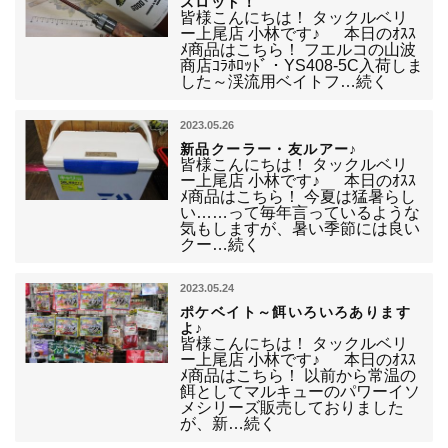
スロッド！
皆様こんにちは！ タックルベリ
ー上尾店 小林です♪ 本日のｵｽｽ
ﾒ商品はこちら！ フエルコの山波
商店ｺﾗﾎﾛｯﾄﾞ・YS408-5C入荷しま
した～渓流用ベイトフ…続く
2023.05.26
新品クーラー・友ルアー♪
皆様こんにちは！ タックルベリ
ー上尾店 小林です♪ 本日のｵｽｽ
ﾒ商品はこちら！ 今夏は猛暑らし
い……って毎年言っているような
気もしますが、暑い季節には良い
クー…続く
2023.05.24
ポケベイト～餌いろいろあります
よ♪
皆様こんにちは！ タックルベリ
ー上尾店 小林です♪ 本日のｵｽｽ
ﾒ商品はこちら！ 以前から常温の
餌としてマルキューのパワーイソ
メシリーズ販売しておりました
が、新…続く