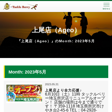
MENU
上尾店（Ageo）
『上尾店（Ageo）』のMonth: 2023年5月
Month: 2023年5月
2023.05.31
上尾店より全力応援♪
6月10日（土）11時 タックルベリ
ー埼玉所沢店リニューアルオープ
ン！ 店舗の場所は今まで通りで
す！ 〒359-1118 埼玉県所沢市け
やき台2-45-6 TEL：04-2928-