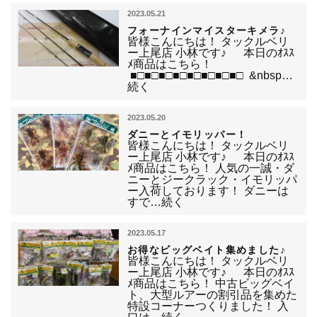
2023.05.21
フォーナインマイスターキメラ♪
皆様こんにちは！ タックルベリ
ー上尾店 小林です♪ 本日のｵｽｽ
ﾒ商品はこちら！
■□■□■□■□■□■□■□■□ &nbsp…
続く
2023.05.20
ダニーとイモリッパー！
皆様こんにちは！ タックルベリ
ー上尾店 小林です♪ 本日のｵｽｽ
ﾒ商品はこちら！ 人気の一誠・ダ
ニーとジークラック・イモリッパ
ー入荷しております！ ダニーは
すで…続く
2023.05.17
お得なビッグベイト集めました♪
皆様こんにちは！ タックルベリ
ー上尾店 小林です♪ 本日のｵｽｽ
ﾒ商品はこちら！ 中古ビッグベイ
ト、大型ルアーの割引品を集めた
特設コーナーつくりました！ 入