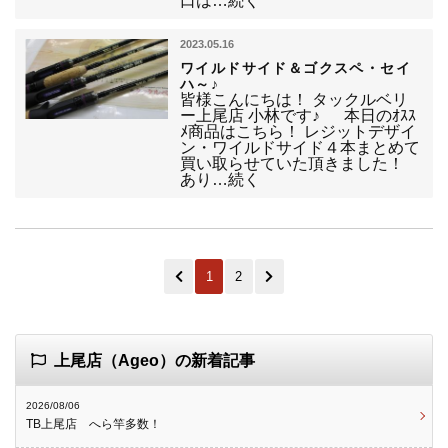
口は…続く
2023.05.16
ワイルドサイド＆ゴクスペ・セイ
ハ～♪
皆様こんにちは！ タックルベリ
ー上尾店 小林です♪ 本日のｵｽｽ
ﾒ商品はこちら！ レジットデザイ
ン・ワイルドサイド４本まとめて
買い取らせていた頂きました！
あり…続く
1
2
上尾店（Ageo）の新着記事
2026/08/06
TB上尾店 へら竿多数！