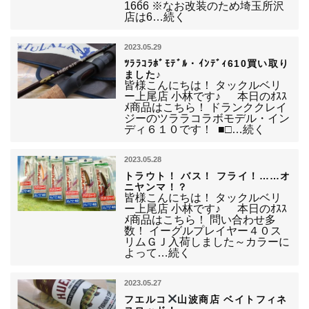
1666 ※なお改装のため埼玉所沢
店は6…続く
2023.05.29
ﾂﾗﾗｺﾗﾎﾞﾓﾃﾞﾙ・ｲﾝﾃﾞｨ610買い取り
ました♪
皆様こんにちは！ タックルベリ
ー上尾店 小林です♪ 本日のｵｽｽ
ﾒ商品はこちら！ ドランククレイ
ジーのツララコラボモデル・イン
ディ６１０です！ ■□…続く
2023.05.28
トラウト！ バス！ フライ！……オ
ニヤンマ！？
皆様こんにちは！ タックルベリ
ー上尾店 小林です♪ 本日のｵｽｽ
ﾒ商品はこちら！ 問い合わせ多
数！ イーグルプレイヤー４０ス
リムＧＪ入荷しました～カラーに
よって…続く
2023.05.27
フエルコ
山波商店 ベイトフィネ