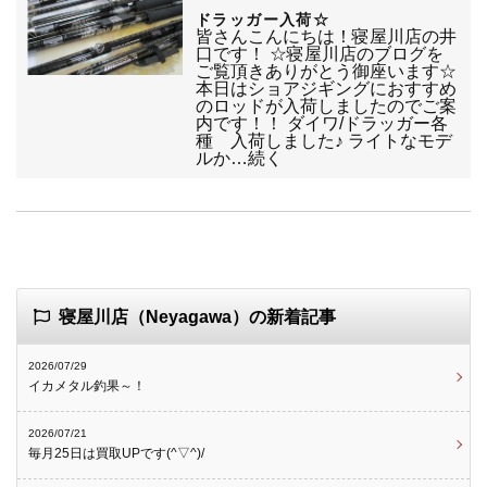
ドラッガー入荷☆
皆さんこんにちは！寝屋川店の井
口です！ ☆寝屋川店のブログを
ご覧頂きありがとう御座います☆
本日はショアジギングにおすすめ
のロッドが入荷しましたのでご案
内です！！ ダイワ/ドラッガー各
種 入荷しました♪ ライトなモデ
ルか…続く
寝屋川店（Neyagawa）の新着記事
2026/07/29
イカメタル釣果～！
2026/07/21
毎月25日は買取UPです(^▽^)/