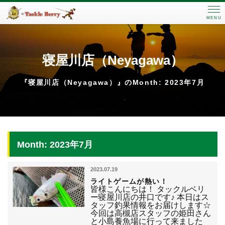
MENU
寝屋川店（Neyagawa）
『寝屋川店（Neyagawa）』のMonth: 2023年7月
Month: 2023年7月
2023.07.19
ライトゲームが熱い！
皆様こんにちは！ タックルベリ
ー寝屋川店の井口です♪ 本日はス
タッフ釣果情報をお届けします☆
今回は高槻店スタッフの姫田さん
と小島養魚場に行って来ました