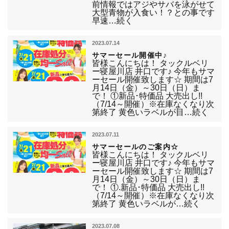
前情報ではアジやサバを泳がせて
大型青物が入食い！？との事です
早速…続く
2023.07.14
サマーセール開催中♪
皆様こんにちは！ タックルベリ
ー寝屋川店 井口です♪ 今年もサマ
ーセール開催致します☆ 期間は7
月14日（金）～30日（日）ま
で！ ①新品･特価品 大売出し!!
（7/14～開催）※在庫なくなり次
第終了 黄色いラベルが目…続く
2023.07.11
サマーセールのご案内☆
皆様こんにちは！ タックルベリ
ー寝屋川店 井口です♪ 今年もサマ
ーセール開催致します☆ 期間は7
月14日（金）～30日（日）ま
で！ ①.新品･特価品 大売出し!!
（7/14～開催）※在庫なくなり次
第終了 黄色いラベルが…続く
2023.07.08