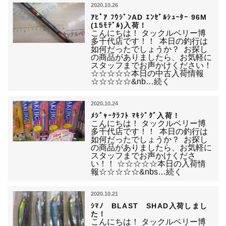
2020.10.26
ｱﾋﾟｱ ﾌｳｼﾞﾝAD ｴﾝｾﾞﾙｼｭｰﾀｰ 96M
(15ﾓﾃﾞﾙ)入荷！
こんにちは！ タックルベリー博
多千代店です！！ 本日の釣行は
如何だったでしょうか？ お探し
の商品がありましたら、お気軽に
スタッフまでお声かけください！
☆☆☆☆☆本日の中古入荷情報
☆☆☆☆☆&nb…続く
2020.10.24
ﾒｼﾞｬｰｸﾗﾌﾄ ﾏｷｼﾞｸﾞ入荷！
こんにちは！ タックルベリー博
多千代店です！！ 本日の釣行は
如何だったでしょうか？ お探し
の商品がありましたら、お気軽に
スタッフまでお声かけくださ
い！！ ☆☆☆☆☆本日の入荷情
報☆☆☆☆☆&nbs…続く
2020.10.21
ｼﾏﾉ BLAST SHAD入荷しまし
た！
こんにちは！ タックルベリー博