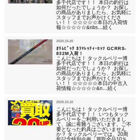
多千代店です！！ 本日の釣行は
如何だったでしょうか？ お探し
の商品がありましたら、お気軽に
スタッフまでお声かけくださ
い！！ ☆☆☆☆☆本日の入荷情
報☆☆☆☆☆&nbs…続く
2020.10.20
ｵﾘﾑﾋﾟｯｸ ｶﾗﾏﾚｯﾃｨｰﾛｯｿ GCRRS-
832M入荷！
こんにちは！ タックルベリー博
多千代店です！！ 本日の釣行は
如何だったでしょうか？ お探し
の商品がありましたら、お気軽に
スタッフまでお声かけくださ
い！！ ☆☆☆☆☆本日の中古入
荷情報☆☆☆☆☆&n…続く
2020.10.16
こんにちは！ タックルベリー博
多千代店です！！ いつもタック
ルベリーをご利用いただきまし
て、誠に有難うございます。ご不
要となった釣具はございません
か？ タックルベリーでは、20周
年記念特別企画「買取全品10％…