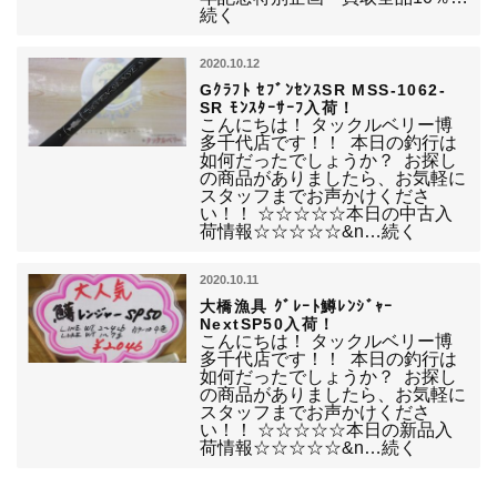
続く
2020.10.12
Gｸﾗﾌﾄ ｾﾌﾞﾝｾﾝｽSR MSS-1062-
SR ﾓﾝｽﾀｰｻｰﾌ入荷！
こんにちは！ タックルベリー博
多千代店です！！ 本日の釣行は
如何だったでしょうか？ お探し
の商品がありましたら、お気軽に
スタッフまでお声かけくださ
い！！ ☆☆☆☆☆本日の中古入
荷情報☆☆☆☆☆&n…続く
2020.10.11
大橋漁具 ｸﾞﾚｰﾄ鱒ﾚﾝｼﾞｬｰ
NextSP50入荷！
こんにちは！ タックルベリー博
多千代店です！！ 本日の釣行は
如何だったでしょうか？ お探し
の商品がありましたら、お気軽に
スタッフまでお声かけくださ
い！！ ☆☆☆☆☆本日の新品入
荷情報☆☆☆☆☆&n…続く