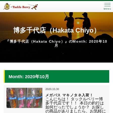
MENU
博多千代店（Hakata Chiyo）
『博多千代店（Hakata Chiyo）』のMonth: 2020年10
月
Month: 2020年10月
2020.10.30
メガバス マキノタネ入荷！
こんにちは！ タックルベリー博
多千代店です！！ 本日の釣行は
如何だったでしょうか？ お探し
の商品がありましたら、お気軽に