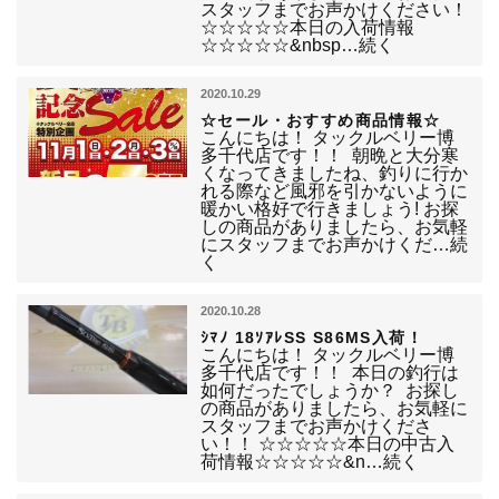
スタッフまでお声かけください！
☆☆☆☆☆本日の入荷情報
☆☆☆☆☆&nbsp…続く
2020.10.29
☆セール・おすすめ商品情報☆
こんにちは！ タックルベリー博
多千代店です！！ 朝晩と大分寒
くなってきましたね、釣りに行か
れる際など風邪を引かないように
暖かい格好で行きましょう! お探
しの商品がありましたら、お気軽
にスタッフまでお声かけくだ…続
く
2020.10.28
ｼﾏﾉ 18ｿｱﾚSS S86MS入荷！
こんにちは！ タックルベリー博
多千代店です！！ 本日の釣行は
如何だったでしょうか？ お探し
の商品がありましたら、お気軽に
スタッフまでお声かけくださ
い！！ ☆☆☆☆☆本日の中古入
荷情報☆☆☆☆☆&n…続く