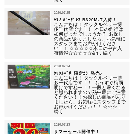
2020.07.25
ｼﾏﾉ ﾎﾞｰﾀﾞﾚｽ B320M-T入荷！
こんにちは！ タックルベリー博
多千代店です！！ 本日の釣行は
如何だったでしょうか？ お探し
の商品がありましたら、お気軽に
スタッフまでお声かけくださ
い！！ ☆☆☆☆☆本日の中古入
荷情報☆☆☆☆☆&n…続く
2020.07.24
ﾀｯｸﾙﾍﾞﾘｰ限定ｶﾗｰ発売♪
こんにちは！ タックルベリー博
多千代店です！！ もうすぐ梅雨
明けですねー！！一段と暑くなる
と思われますので熱中症にご注意
ください！！お探しの商品があり
ましたら、お気軽にスタッフまで
お声かけください！！ ☆☆☆…
続く
2020.07.23
サマーセール開催中！