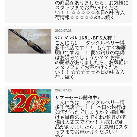
の商品がありましたら、お気軽に
スタッフまでお声かけくださ
い！！ ☆☆☆☆☆本日の中古入
荷情報☆☆☆☆☆&n…続く
2020.07.28
ｼﾏﾉ ﾊﾞﾝﾀﾑ 165L-BFS入荷！
こんにちは！ タックルベリー博
多千代店です！！ もうすぐ梅雨
明けですね！！ 夏の釣りの準備
はお済みでしょうか？？ お探し
の商品がありましたら、お気軽に
スタッフまでお声かけくださ
い！！ ☆☆☆☆☆本日の中古入
荷…続く
2020.07.26
サマーセール開催中♪
こんにちは！ タックルベリー博
多千代店です！！ 本日の釣行は
如何だったでしょうか？ 梅雨明
けも目前のようですね♪釣具の準
備は大丈夫ですか！ お探しの商
品がありましたら、お気軽にスタ
ッフまでお声かけください！！…
続く