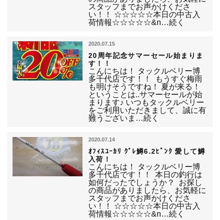
スタッフまでお声かけくださ
い！！ ☆☆☆☆☆本日の中古入
荷情報☆☆☆☆☆&n…続く
2020.07.15
20周年記念サマーセール始まりま
す！！
こんにちは！ タックルベリー博
多千代店です！！ もうすぐ梅雨
も明けそうですね！ 夏が来る！
ということは..サマーセールが始
まります♪ いつもタックルベリー
をご利用いただきまして、誠に有
難うございま…続く
2020.07.14
ｵﾌｨｽﾕｰｶﾘ ｸﾞﾚ鱒6.2ﾋﾟﾝｸ 愛して鱒
入荷！
こんにちは！ タックルベリー博
多千代店です！！ 本日の釣行は
如何だったでしょうか？ お探し
の商品がありましたら、お気軽に
スタッフまでお声かけくださ
い！！ ☆☆☆☆☆本日の中古入
荷情報☆☆☆☆☆&n…続く