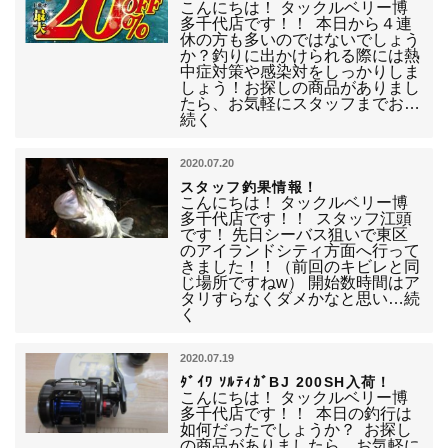
こんにちは！ タックルベリー博
多千代店です！！ 本日から４連
休の方も多いのではないでしょう
か？釣りに出かけられる際には熱
中症対策や感染対をしっかりしま
しょう！お探しの商品がありまし
たら、お気軽にスタッフまでお…
続く
2020.07.20
スタッフ釣果情報！
こんにちは！ タックルベリー博
多千代店です！！ スタッフ江頭
です！ 先日シーバス狙いで東区
のアイランドシティ方面へ行って
きました！！（前回のキビレと同
じ場所ですねw） 開始数時間はア
タリすらなくダメかなと思い…続
く
2020.07.19
ﾀﾞｲﾜ ｿﾙﾃｨｶﾞBJ 200SH入荷！
こんにちは！ タックルベリー博
多千代店です！！ 本日の釣行は
如何だったでしょうか？ お探し
の商品がありましたら、お気軽に