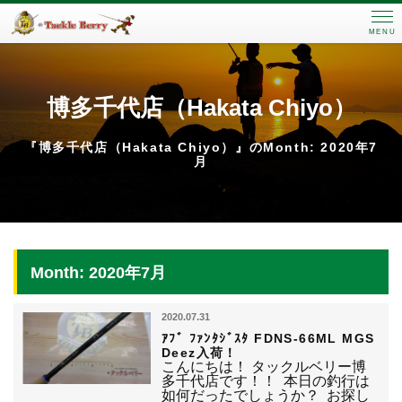
MENU
博多千代店（Hakata Chiyo）
『博多千代店（Hakata Chiyo）』のMonth: 2020年7
月
Month: 2020年7月
2020.07.31
ｱﾌﾞ ﾌｧﾝﾀｼﾞｽﾀ FDNS-66ML MGS
Deez入荷！
こんにちは！ タックルベリー博
多千代店です！！ 本日の釣行は
如何だったでしょうか？ お探し