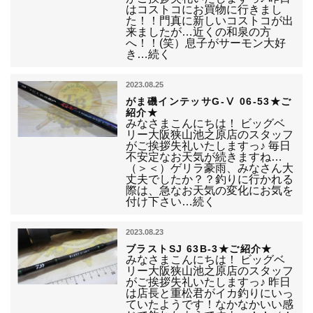
はコストコにお買物に行きまし
た！！門真に新しいコストコが出
来ましたが…近くの和泉の方
へ！！(笑）息子がサーモン大好
き…続く
2023.08.25
がま磯インテッサG-Ⅴ 06-53★ご
紹介★
みなさまこんにちは！ ビッグベ
リー大阪狭山池之原店のスタッフ
がご挨拶失礼いたしますっ♪ 毎日
不安定なお天気が続きますね…
（＞＜）ゲリラ豪雨、みなさん大
丈夫でしたか？？釣りに行かれる
際は、急なお天気の変化にお気を
付け下さい…続く
2023.08.23
ブラストSJ 63B-3★ご紹介★
みなさまこんにちは！ ビッグベ
リー大阪狭山池之原店のスタッフ
がご挨拶失礼いたしますっ♪ 昨日
は店長と重松君がイカ釣りにいっ
ていたようです！なかなかいい感