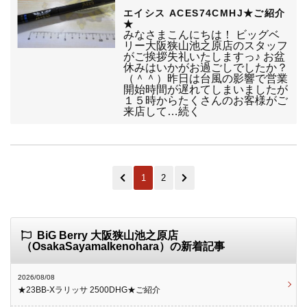
エイシス ACES74CMHJ★ご紹介
★
みなさまこんにちは！ ビッグベ
リー大阪狭山池之原店のスタッフ
がご挨拶失礼いたしますっ♪ お盆
休みはいかがお過ごしでしたか？
（＾＾）昨日は台風の影響で営業
開始時間が遅れてしまいましたが
１５時からたくさんのお客様がご
来店して…続く
1
2
BiG Berry 大阪狭山池之原店
（OsakaSayamaIkenohara）の新着記事
2026/08/08
★23BB-Xラリッサ 2500DHG★ご紹介