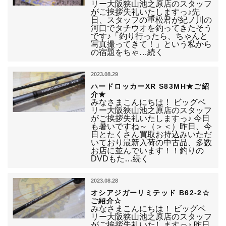
リー大阪狭山池之原店のスタッフ
がご挨拶失礼いたしますっ♪先
日、スタッフの重松君が紀ノ川の
河口でタチウオを釣ってきたそう
です♪「釣り行ったら、ちゃんと
写真撮ってきて！」という私から
の宿題をちゃ…続く
2023.08.29
ハードロッカーXR S83MH★ご紹
介★
みなさまこんにちは！ ビッグベ
リー大阪狭山池之原店のスタッフ
がご挨拶失礼いたしますっ♪ 今日
も暑いですね～（＞＜）昨日、今
日とたくさん買取お持込みいただ
いており最新入荷の中古品、多数
お店に並んでいます！！釣りの
DVDもた…続く
2023.08.28
オシアジガーリミテッド B62-2☆
ご紹介☆
みなさまこんにちは！ ビッグベ
リー大阪狭山池之原店のスタッフ
がご挨拶失礼いたしますっ♪ 昨日