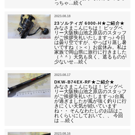
っちゃ…続く
2023.08.18
23ソルティガ 6000-H★ご紹介★
みなさまこんにちは！ ビッグベ
リー大阪狭山池之原店のスタッフ
がご挨拶失礼いたしますっ♪ 今日
は曇り空ですが、やっぱり蒸し暑
いですね（＞＜）お盆休み。私は
家族で岡山県に旅行に行きました
（＾＾）天気も良く、遮るものが
少ないせ…続く
2023.08.17
DKW-B74EX-RF★ご紹介★
みなさまこんにちは！ ビッグベ
リー大阪狭山池之原店のスタッフ
がご挨拶失礼いたしますっ♪台風
が過ぎましたが風が強く釣りに行
きにくい天気が続いています
ね・・ そんなわたしのお話はこ
れくらいにしておいて、、 今回
は …続く
2023.08.16