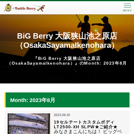
MENU
BiG Berry 大阪狭山池之原店
（OsakaSayamaIkenohara）
『BiG Berry 大阪狭山池之原店
（OsakaSayamaIkenohara）』のMonth: 2023年8月
Month: 2023年8月
2023.08.30
19セルテートカスタムボディ
LT2500-XH SLPW★ご紹介★
みなさまこんにちは！ ビッグベ