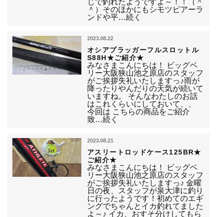
じで釣れたようですよ～！！（＾
＾）そのほかにもシモツピアーラ
ンドや平…続く
2023.08.22
オシアプラッガーフルスロットル
S88H★ご紹介★
みなさまこんにちは！ ビッグベ
リー大阪狭山池之原店のスタッフ
がご挨拶失礼いたしますっ♪雨が
降ったりやんだりの天気が続いて
いますね。 そんなわたしのお話
はこれくらいにしておいて、、
今回は こちらの商品をご紹介
致…続く
2023.08.21
アスリートロッドケース125BR★
ご紹介★
みなさまこんにちは！ ビッグベ
リー大阪狭山池之原店のスタッフ
がご挨拶失礼いたしますっ♪ 金曜
日の夜、スタッフが泉大津に釣り
に行ったようです！初めてのエギ
ングでちゃんとイカ釣れてました
よ～♪ イカ、おすそ分けしてもら