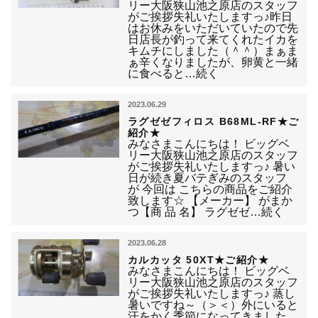
リー大阪狭山池之原店のスタッフ
がご挨拶失礼いたしますっ♪昨日
はお休みをいただいていたので先
日店長が釣って来てくれたイカを
キムチにしました（＾＾）まぁま
ぁ辛くなりましたが、卵黄と一緒
に食べると…続く
2023.06.29
ラグゼゼフィロス B68ML-RF★ご
紹介★
みなさまこんにちは！ ビッグベ
リー大阪狭山池之原店のスタッフ
がご挨拶失礼いたしますっ♪ 暑い
日が続き夏バテぎみのスタッフ
が 今回は こちらの商品をご紹介
致します☆ 【メーカー】 がまか
つ【商 品 名】 ラグゼゼ…続く
2023.06.28
カルカッタ 50XT★ご紹介★
みなさまこんにちは！ ビッグベ
リー大阪狭山池之原店のスタッフ
がご挨拶失礼いたしますっ♪ 蒸し
暑いですね～（＞＜）外にいると
汗をかく季節になってきました…