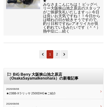
★
みなさまこんにちは！ ビッグベ
リー大阪狭山池之原店のスタッフ
がご挨拶失礼いたしますっ♪ 今日
は良いお天気ですね！！今日から
は晴れの日が続きそうですので、
釣り日和ですね♪アオリイカが良
く釣れているみたいです（＾＾）
熱中症に…続く
1
2
BiG Berry 大阪狭山池之原店
（OsakaSayamaIkenohara）の新着記事
2026/08/08
★23BB-Xラリッサ 2500DHG★ご紹介
2026/08/06