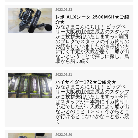
2023.06.23
レボ ALXシータ 2500MSH★ご紹
介★
みなさまこんにちは！ ビッグベ
リー大阪狭山池之原店のスタッフ
がご挨拶失礼いたしますっ♪ 前回
のブログでスタッフのイカ釣りの
お話をしていましたが京丹後の方
に行く予定が天候が悪く、船が出
ないということで探しに探し、鳥
取から船…続く
2023.06.21
ハイサイダー172★ご紹介★
みなさまこんにちは！ ビッグベ
リー大阪狭山池之原店のスタッフ
がご挨拶失礼いたしますっ♪ 今日
はスタッフが日本海にイカ釣り！
予定でしたが…天候により船が出
ないとのこと（＞＜）今からどこ
か行けるとこないかな～と必…続
く
2023.06.20