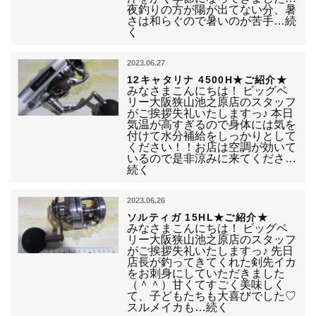
夜釣りの方が陽が出てない分、暑
さは和らぐので暑いのが苦手…続
く
2023.06.27
12キャタリナ 4500H★ご紹介★
みなさまこんにちは！ ビッグベ
リー大阪狭山池之原店のスタッフ
がご挨拶失礼いたしますっ♪ 本日
気温が高すぎるので身体には気を
付けて水分補給をしっかりとして
ください！！お店は空調が効いて
いるので是非涼みに来てくださ…
続く
2023.06.26
ソルティガ 15HL★ご紹介★
みなさまこんにちは！ ビッグベ
リー大阪狭山池之原店のスタッフ
がご挨拶失礼いたしますっ♪ 先日
店長が釣ってきてくれた剣先イカ
をお刺身にしていただきました
（＾＾）甘くてすごく美味しく
て、子どもたちも大喜びでした♡
スルメイカも…続く