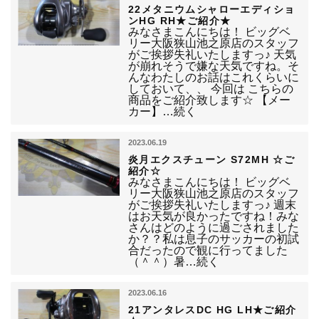
22メタニウムシャローエディショ
ンHG RH★ご紹介★
みなさまこんにちは！ ビッグベ
リー大阪狭山池之原店のスタッフ
がご挨拶失礼いたしますっ♪ 天気
が崩れそうで嫌な天気ですね。そ
んなわたしのお話はこれくらいに
しておいて、、 今回は こちらの
商品をご紹介致します☆ 【メー
カー】…続く
2023.06.19
炎月エクスチューン S72MH ☆ご
紹介☆
みなさまこんにちは！ ビッグベ
リー大阪狭山池之原店のスタッフ
がご挨拶失礼いたしますっ♪ 週末
はお天気が良かったですね！みな
さんはどのように過ごされました
か？？私は息子のサッカーの初試
合だったので観に行ってました
（＾＾）暑…続く
2023.06.16
21アンタレスDC HG LH★ご紹介