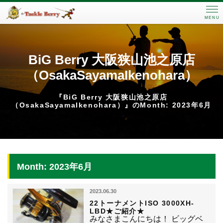
MENU
BiG Berry 大阪狭山池之原店
（OsakaSayamaIkenohara）
『BiG Berry 大阪狭山池之原店
（OsakaSayamaIkenohara）』のMonth: 2023年6月
Month: 2023年6月
2023.06.30
22トーナメントISO 3000XH-
LBD★ご紹介★
みなさまこんにちは！ ビッグベ