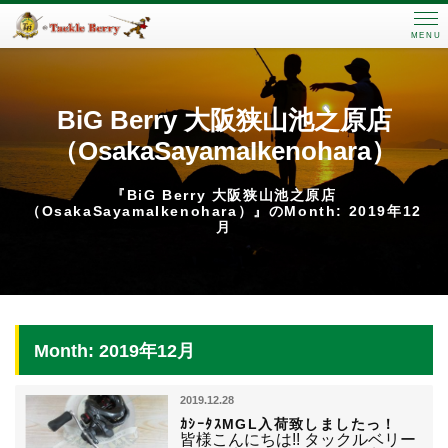
MENU
BiG Berry 大阪狭山池之原店
（OsakaSayamaIkenohara）
『BiG Berry 大阪狭山池之原店
（OsakaSayamaIkenohara）』のMonth: 2019年12
月
Month: 2019年12月
2019.12.28
ｶｼｰﾀｽMGL入荷致しましたっ！
皆様こんにちは!! タックルベリー