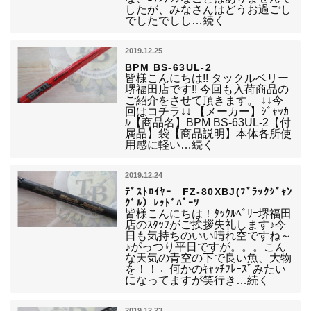
したが、みなさんはどうお過ごし
でしたでしし…続く
2019.12.25
BPM BS-63UL-2
皆様こんにちは!! タックルベリー
堺福田店です!! 今回も入荷商品の
ご紹介をさせて頂きます。 ↓↓今
回はコチラ↓↓ 【メーカー】ｼﾞｬｯｶ
ﾙ【商品名】BPM BS-63UL-2【付
属品】袋【商品説明】本体各所使
用感に軽い…続く
2019.12.24
ﾃﾞｽﾄﾛｲﾔｰ FZ-80XBJ(ﾌﾞﾗｯｸｼﾞｬﾝ
ｸﾞﾙ）ﾚｯﾄﾞﾊﾟｰﾂ
皆様こんにちは！ﾀｯｸﾙﾍﾞﾘｰ堺福田
店のｽﾀｯﾌがご挨拶失礼します♪今
日も気持ちのいい晴れ空ですね～
♪がっつり平日ですが。。。こん
な天気の青空の下で良い魚、大物
を！！←何かのｷｬｯﾁﾌﾚｰｽﾞみたい
になってますが笑行き…続く
2019.12.23