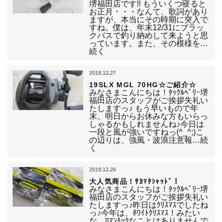
堺福田店です!! もういくつ寝ると
お正月・・・なんて、歌詞があり
ますが、本当にその時期に突入で
すね。僕は、年末12/31にブラッ
クバスで釣り納めして来ようと思
っています。また、その模様を…
続く
2019.12.27
19SLX MGL 70HG☆ご紹介☆
みなさまこんにちは！ﾀｯｸﾙﾍﾞﾘｰ堺
福田店のスタッフがご挨拶失礼い
たしますっ♪ もう早いもので年
末、明日からお休みな方もいらっ
しゃるかもしれませんね♪今日は
一段と風が強いですねっ(^_^;)こ
の辺りは、強風・波浪注意報…続
く
2019.12.26
大人気商品！ｻｶﾏﾀｼｬｯﾄﾞ！
みなさまこんにちは！ﾀｯｸﾙﾍﾞﾘｰ堺
福田店のスタッフがご挨拶失礼い
たしますっ♪昨日はｸﾘｽﾏｽでしたね
っ♪今年は、ﾎﾜｲﾄｸﾘｽﾏｽ！みたい
な、ﾛﾏﾝﾁｯｸなことはありませんで