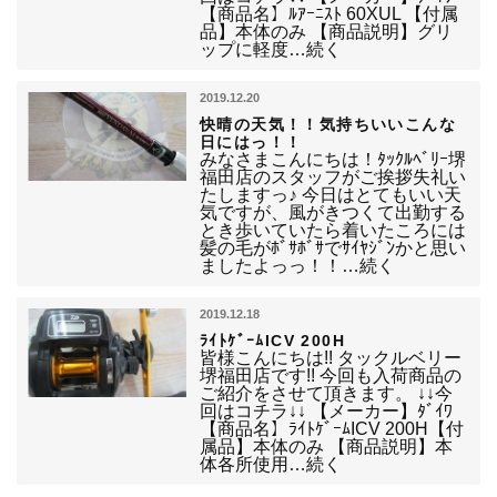
【商品名】ﾙｱｰﾆｽﾄ 60XUL 【付属
品】本体のみ 【商品説明】グリ
ップに軽度…続く
2019.12.20
快晴の天気！！気持ちいいこんな
日にはっ！！
みなさまこんにちは！ﾀｯｸﾙﾍﾞﾘｰ堺
福田店のスタッフがご挨拶失礼い
たしますっ♪ 今日はとてもいい天
気ですが、風がきつくて出勤する
とき歩いていたら着いたころには
髪の毛がﾎﾞｻﾎﾞｻでｻｲﾔｼﾞﾝかと思い
ましたよっっ！！…続く
2019.12.18
ﾗｲﾄｹﾞｰﾑICV 200H
皆様こんにちは!! タックルベリー
堺福田店です!! 今回も入荷商品の
ご紹介をさせて頂きます。 ↓↓今
回はコチラ↓↓ 【メーカー】ﾀﾞｲﾜ
【商品名】ﾗｲﾄｹﾞｰﾑICV 200H【付
属品】本体のみ 【商品説明】本
体各所使用…続く