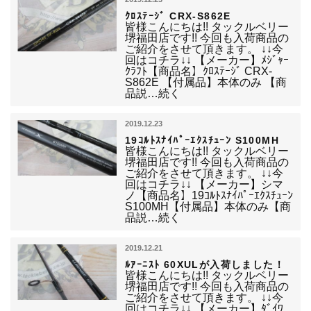
ｸﾛｽﾃｰｼﾞ CRX-S862E
皆様こんにちは!! タックルベリー
堺福田店です!! 今回も入荷商品の
ご紹介をさせて頂きます。 ↓↓今
回はコチラ↓↓ 【メーカー】ﾒｼﾞｬｰ
ｸﾗﾌﾄ【商品名】ｸﾛｽﾃｰｼﾞ CRX-
S862E 【付属品】本体のみ 【商
品説…続く
2019.12.23
19ｺﾙﾄｽﾅｲﾊﾟｰｴｸｽﾁｭｰﾝ S100MH
皆様こんにちは!! タックルベリー
堺福田店です!! 今回も入荷商品の
ご紹介をさせて頂きます。 ↓↓今
回はコチラ↓↓ 【メーカー】シマ
ノ【商品名】19ｺﾙﾄｽﾅｲﾊﾟｰｴｸｽﾁｭｰﾝ
S100MH【付属品】本体のみ【商
品説…続く
2019.12.21
ﾙｱｰﾆｽﾄ 60XULが入荷しました！
皆様こんにちは!! タックルベリー
堺福田店です!! 今回も入荷商品の
ご紹介をさせて頂きます。 ↓↓今
回はコチラ↓↓ 【メーカー】ﾀﾞｲﾜ