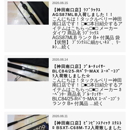
2020.08.15
【神田南口店】ﾗﾌﾞﾗｯｸｽ
AGS87MLB入荷しました！！
こんにちは！タックルベリー神田
南口店です！ □■□本日紹介するア
イテムはこちらっ□■□ メーカー
ダイワ 商品名 ﾗﾌﾞﾗｯｸｽ
AGS87MLB ランク B+ 付属品 袋
【状態】 ﾌﾞﾗﾝｸｽに細かいｷｽﾞ、ﾘｰ
ﾙｼ…続く
2020.08.14
【神田南口店】ﾌﾞﾙｰﾁｪｲｻｰ
BLC84/25-RﾊﾟﾜｰMAX ｽｰﾊﾟｰｺﾌﾞ
ﾗ入荷致しました☆
こんにちは！タックルベリー神田
南口店です！ □■□本日紹介するア
イテムはこちらっ□■□ メーカー ｶ
ｰﾍﾟﾝﾀｰ 商品名 ﾌﾞﾙｰﾁｪｲｻｰ
BLC84/25-RﾊﾟﾜｰMAX ｽｰﾊﾟｰｺﾌﾞﾗ
ランク B+ 付属品 …続く
2020.08.11
【神田南口店】ﾋﾞﾝﾋﾞﾝｽﾃｨｯｸ ｴｸｽﾄ
ﾛ BSXT-C68M-TJ入荷致しました