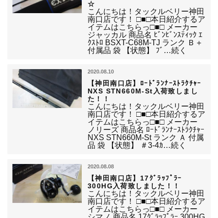
☆
こんにちは！タックルベリー神田
南口店です！ □■□本日紹介するア
イテムはこちらっ□■□ メーカー
ジャッカル 商品名 ﾋﾞﾝﾋﾞﾝｽﾃｨｯｸ ｴ
ｸｽﾄﾛ BSXT-C68M-TJ ランク Ｂ＋
付属品 袋 【状態】 ﾌﾞ…続く
2020.08.10
【神田南口店】ﾛｰﾄﾞﾗﾝﾅｰｽﾄﾗｸﾁｬｰ
NXS STN660M-St入荷致しまし
た！！
こんにちは！タックルベリー神田
南口店です！ □■□本日紹介するア
イテムはこちらっ□■□ メーカー
ノリーズ 商品名 ﾛｰﾄﾞﾗﾝﾅｰｽﾄﾗｸﾁｬｰ
NXS STN660M-St ランク Ａ 付属
品 袋 【状態】 ＃3-4ｶ…続く
2020.08.08
【神田南口店】17ｸﾞﾗｯﾌﾟﾗｰ
300HG入荷致しました！！
こんにちは！タックルベリー神田
南口店です！ □■□本日紹介するア
イテムはこちらっ□■□ メーカー
シマノ 商品名 17ｸﾞﾗｯﾌﾟﾗｰ 300HG