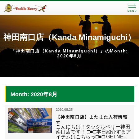
MENU
神田南口店（Kanda Minamiguchi）
『神田南口店（Kanda Minamiguchi）』のMonth:
2020年8月
Month: 2020年8月
2020.08.25
【神田南口店】またまた入荷情報
☆
こんにちは！タックルベリー神田
南口店です！ □■□本日紹介するア
イテムはこちらっ□■□ GETNET