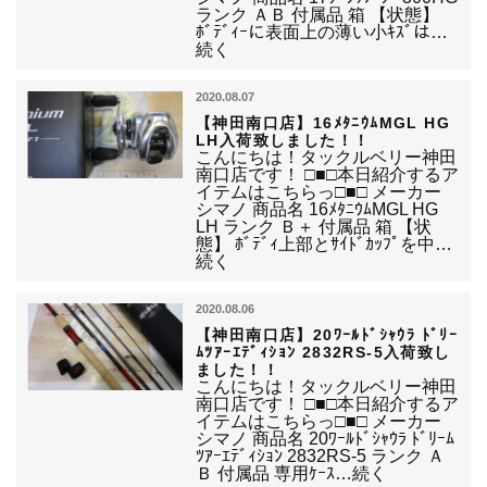
ランク ＡＢ 付属品 箱 【状態】
ﾎﾞﾃﾞｨｰに表面上の薄い小ｷｽﾞは…
続く
2020.08.07
【神田南口店】16ﾒﾀﾆｳﾑMGL HG
LH入荷致しました！！
こんにちは！タックルベリー神田
南口店です！ □■□本日紹介するア
イテムはこちらっ□■□ メーカー
シマノ 商品名 16ﾒﾀﾆｳﾑMGL HG
LH ランク Ｂ＋ 付属品 箱 【状
態】 ﾎﾞﾃﾞｨ上部とｻｲﾄﾞｶｯﾌﾟを中…
続く
2020.08.06
【神田南口店】20ﾜｰﾙﾄﾞｼｬｳﾗ ﾄﾞﾘｰ
ﾑﾂｱｰｴﾃﾞｨｼｮﾝ 2832RS-5入荷致し
ました！！
こんにちは！タックルベリー神田
南口店です！ □■□本日紹介するア
イテムはこちらっ□■□ メーカー
シマノ 商品名 20ﾜｰﾙﾄﾞｼｬｳﾗ ﾄﾞﾘｰﾑ
ﾂｱｰｴﾃﾞｨｼｮﾝ 2832RS-5 ランク Ａ
Ｂ 付属品 専用ｹｰｽ…続く