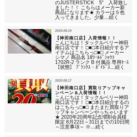
のJUSTERSTICK 5” 入荷致し
ました！！ こちらはメーカー新
商品になります★ カラーは５色
入ってきました。少量…続く
2020.08.19
【神田南口店】入荷情報！！
こんにちは！タックルベリー神田
南口店です！ □■□本日紹介するア
イテムはこちらっ□■□ メーカー
シマノ 商品名 18ﾜｰﾙﾄﾞｼｬｳﾗ
1702R-2 ランク B 付属品 専用ｹｰｽ
【状態】 ﾌﾞﾗﾝｸｽ・ｶﾞｲﾄﾞｽ…続く
2020.08.17
【神田南口店】買取りアップキャ
ンペーン＆入荷情報！！
こんにちは！タックルベリー神田
南口店です！ □■□本日紹介するの
はこちらっ□■□ またまた買取りア
ップキャンペーンやっちゃいます
★ 2020年20周年記念増割会員様
限定 8月22日～31日までの10日間
～注意事項～ ※…続く