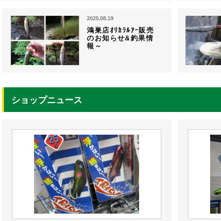
2025.08.19
鴻巣店ｵﾘｶﾗﾙｱｰ販売
のお知らせ&釣果情
報～
ショップニュース