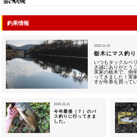
釣果情報
2025.11.19
栃木にマス釣り
いつもタックルベ
き誠にありがとうご
実家の栃木で、例年
ってきました！実
すが年券を買って
2025.11.11
今年最後（？）のバ
ス釣りに行ってきま
した。