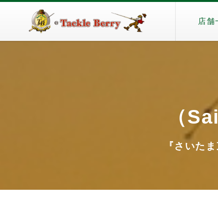
店舗
（Sai
『さいたま東