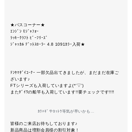
★バスコーナー★
ｴﾝｼﾞﾝ ﾓｼﾞｬﾌｫｰ
ﾗｯｷｰｸﾗﾌﾄ ﾋﾞｰﾌﾘｰｽﾞ
ｼﾞｬｯｶﾙ ﾃﾞｯﾄｽﾛｰﾗｰ 4.8 1091ｶﾗｰ入荷★
ﾃﾝﾔﾏﾀﾞｲｺｰﾅｰ 一部欠品出てきましたが、まだまだ在庫ご
ざいます♪
FTシリーズも入荷していますよ(*’▽’)
またﾀﾞｲﾜの船竿も入荷しています!!要チェックです!!!!
ｶﾜﾊｷﾞやｶｯﾄｳ等気が早いかも…
皆様のご来店お待ちしております♪
新品商品は増割会員様の割引対象！