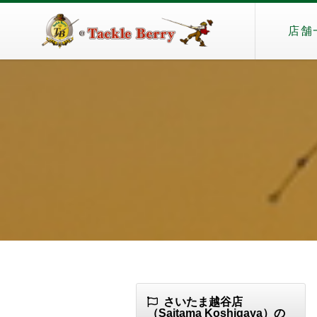
店舗
さいたま越谷店
（Saitama Koshigaya）の