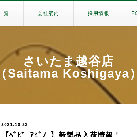
一覧
会社案内
採用情報
F
さいたま越谷店
（Saitama Koshigaya
2021.10.23
【ﾍﾞﾋﾞｰｱﾋﾞﾉｰ】新製品入荷情報！