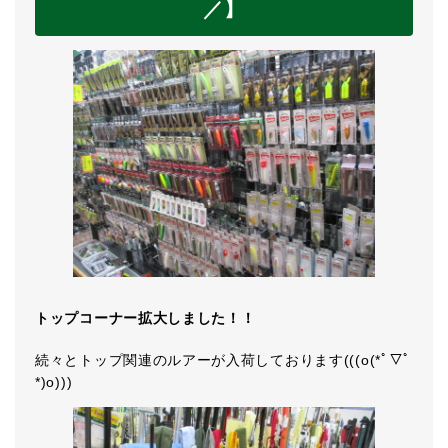
／
】
トップコーナー拡大しました！！
続々とトップ関連のルアーが入荷しております(((o(*ﾟ▽ﾟ
*)o)))