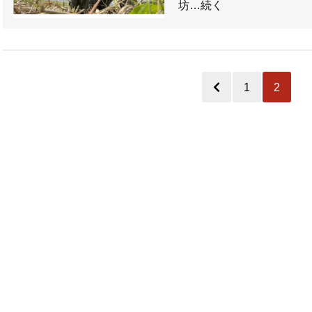
坊…続く
1
2