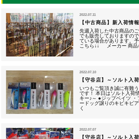
2022.07.11
【中古商品】新入荷情
先週入荷した中古商品のご
でも販売しておりますの
ている場合があります。予
こちら↓↓ メーカー 商品名称
2022.07.10
【守谷店】～ソルト入
いつもご覧頂き誠に有難
です！ 本日はソルト入荷
キー♪～ ●ジップベイツ 
ードッグ譲りのキビキビ
く
2022.07.07
【守谷店】～ソルト入