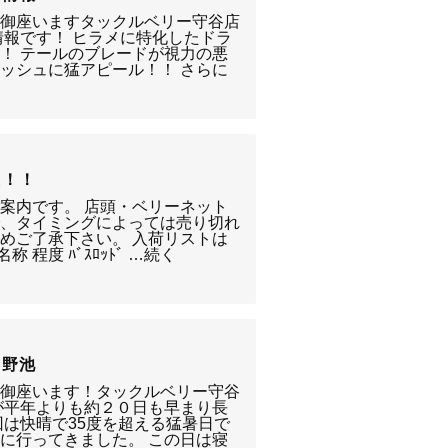
う御座いますタックルベリー守谷店
情報です！ ヒラメに特化したドラ
！ テールのブレードが視力の悪
ッシュに猛アピール！！ さらに
報！！
案内です。 店頭・ベリーネット
で、タイミングによっては売り切れ
めご了承下さい。 入荷リストは
 程度 ﾊﾞｽﾛｯﾄﾞ …続く
の野池
う御座います！タックルベリー守谷
が平年よりも約２０日も早まり長
回は快晴で35度を超える猛暑日で
に行ってきました。 この日は寝