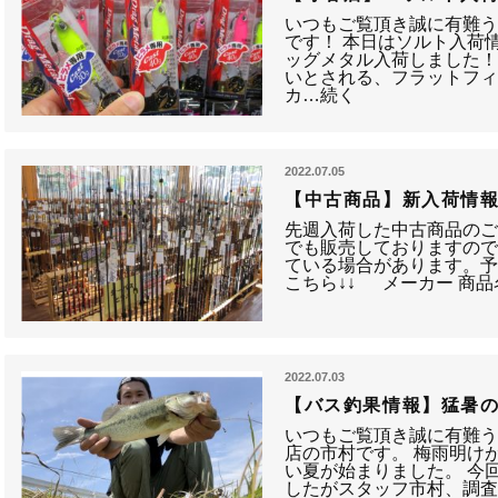
いつもご覧頂き誠に有難
です！ 本日はソルト入荷
ッグメタル入荷しました！
いとされる、フラットフィ
カ…続く
2022.07.05
【中古商品】新入荷情
先週入荷した中古商品のご
でも販売しておりますの
ている場合があります。予
こちら↓↓ メーカー 商品名称
2022.07.03
【バス釣果情報】猛暑
いつもご覧頂き誠に有難
店の市村です。 梅雨明け
い夏が始まりました。 今
したがスタッフ市村、調査