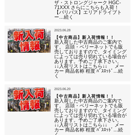
ザ・ストロングジャーク HGC-
71XXX さらにこちらも入荷！
【バリバス】エリアドライブト
ー…続く
2023.06.28
【中古商品】新入荷情報！！
新入荷した中古商品のご案内で
す。 店頭・ベリーネットでも販
売しておりますので、タイミング
によっては売り切れている場合が
あります。予めご了承下さい。
↓↓入荷リストはこちら↓↓ メー
カー 商品名称 程度 ﾊﾞｽﾛｯﾄﾞ…続
く
2023.06.20
【中古商品】新入荷情報！！
新入荷した中古商品のご案内で
す。 店頭・ベリーネットでも販
売しておりますので、タイミング
によっては売り切れている場合が
あります。予めご了承下さい。
↓↓入荷リストはこちら↓↓ メー
カー 商品名称 程度 ﾊﾞｽﾛｯﾄﾞ…続
く