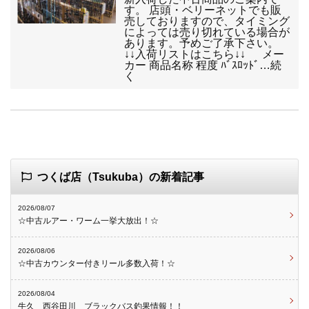
す。 店頭・ベリーネットでも販
売しておりますので、タイミング
によっては売り切れている場合が
あります。予めご了承下さい。
↓↓入荷リストはこちら↓↓ メー
カー 商品名称 程度 ﾊﾞｽﾛｯﾄﾞ…続
く
つくば店（Tsukuba）の新着記事
2026/08/07
☆中古ルアー・ワーム一挙大放出！☆
2026/08/06
☆中古カウンター付きリール多数入荷！☆
2026/08/04
牛久 西谷田川 ブラックバス釣果情報！！