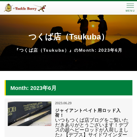
MENU
つくば店（Tsukuba）
『つくば店（Tsukuba）』のMonth: 2023年6月
Month: 2023年6月
2023.06.29
ジャイアントベイト用ロッド入
荷！
いつもつくば店ブログをご覧いた
だきありがとうございます！デプ
スの超ヘビーロッドが入荷しまし
た♪ 【デプス】サイドワインダー