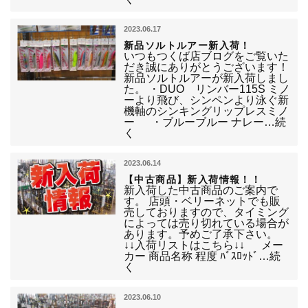
2023.06.17
新品ソルトルアー新入荷！
いつもつくば店ブログをご覧いた
だき誠にありがとうございます！
新品ソルトルアーが新入荷しまし
た。 ・DUO リンバー115S ミノ
ーより飛び、シンペンより泳ぐ新
機軸のシンキングリップレスミノ
ー ・ブルーブルー ナレー…続
く
2023.06.14
【中古商品】新入荷情報！！
新入荷した中古商品のご案内で
す。 店頭・ベリーネットでも販
売しておりますので、タイミング
によっては売り切れている場合が
あります。予めご了承下さい。
↓↓入荷リストはこちら↓↓ メー
カー 商品名称 程度 ﾊﾞｽﾛｯﾄﾞ…続
く
2023.06.10