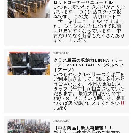
ロッドコーナーリニューアル！
いつもご覧いただきありがとうご
ざいます。 つくば店スタッフ坂
本です。 この度、店頭ロッドコ
ーナーをリニューアルいたしまし
た。 ジャンルごとに分けて以前
より見やすくなっています。 中
古だけでなく新品もたくさんあり
ます。 リ…続く
2023.06.08
クラス最高の収納力LINHA（リー
ニア）×VELVETARTS（ベルベッ
トアーツ）
いつもタックルベリーつくば店を
ご利用頂きまして、誠にありがと
うございます。 本日の更新はス
タッフ【平井】が担当させていた
だきます。 最近大雨ばかりです
ね(/・ω・)/ こういう時こそ、是非
つくば店へ遊びに来てください
…続く
2023.06.06
【中古商品】新入荷情報！！
新入荷した中古商品のご案内で