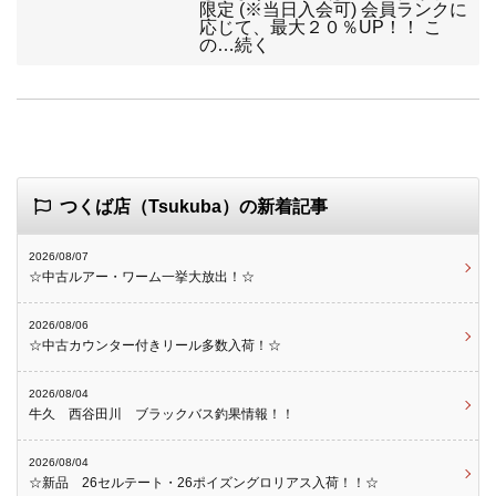
限定 (※当日入会可) 会員ランクに
応じて、最大２０％UP！！ こ
の…続く
つくば店（Tsukuba）の新着記事
2026/08/07
☆中古ルアー・ワーム一挙大放出！☆
2026/08/06
☆中古カウンター付きリール多数入荷！☆
2026/08/04
牛久 西谷田川 ブラックバス釣果情報！！
2026/08/04
☆新品 26セルテート・26ポイズングロリアス入荷！！☆