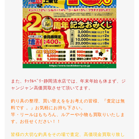
また、ﾀｯｸﾙﾍﾞﾘｰ静岡清水店では、年末年始も休まず、ジ
ャンジャン高価買取させて頂いてます。
釣り具の整理、買い替えををお考えの皆様、『査定は無
料です 。』お気軽にお持ち下さい。
竿・リールはもちろん、ルアーや小物も買取りいたしま
す。お任せください！！
皆様の大切な釣具をその場で査定、高価現金買取り致し