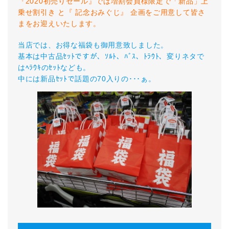
『2020初売りセール』では増割会員様限定で「新品」上
乗せ割引き と『 記念おみぐじ』 企画をご用意して皆さ
まをお迎えいたします。
当店では、お得な福袋も御用意致しました。
基本は中古品ｾｯﾄですが、ｿﾙﾄ、ﾊﾞｽ、ﾄﾗｳﾄ、変りネタで
はﾍﾗｳｷのｾｯﾄなども。
中には新品ｾｯﾄで話題の70入りの･･･ぁ。