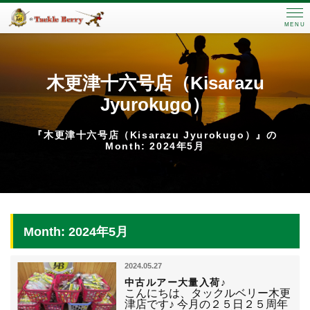
MENU
木更津十六号店（Kisarazu
Jyurokugo）
『木更津十六号店（Kisarazu Jyurokugo）』の
Month: 2024年5月
Month: 2024年5月
2024.05.27
中古ルアー大量入荷♪
こんにちは、タックルベリー木更
津店です♪ 今月の２５日２５周年