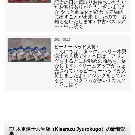
記念の日に買取りお持ちいただい
たお客様ありがとうございました
☆ やっと商品化が終わって店頭
に出すことが出来ましたので、お
知らせいたします♪ 中古バスルア
ー・中…続く
2024.05.17
ピーキーヘッド入荷♪
こんにちは、タックルベリー木更
津十六号店です♪ 本日は、アジン
グをする方にお勧めの商品をご紹
介します♪ ドリームアップから販
売されているピーキーヘッドが入
荷しましたよ♪ アジングをしてい
ると、このグラムが無い！なんて
こと…続く
木更津十六号店（Kisarazu Jyurokugo）の新着記
事