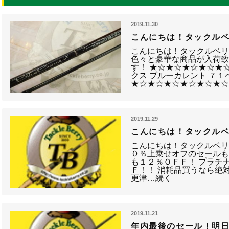
2019.11.30
こんにちは！タックルベ
こんにちは！タックルベリ
色々と豪華な商品が入荷
す！ ★☆★☆★☆★☆★
クス ブルーカレント ７１
★☆★☆★☆★☆★☆★
2019.11.29
こんにちは！タックルベ
こんにちは！タックルベリ
０％上乗せオフのセールも
も１２％ＯＦＦ！ プラチ
Ｆ！！ 消耗品買うなら絶
更津…続く
2019.11.21
年内最後のセール！明日