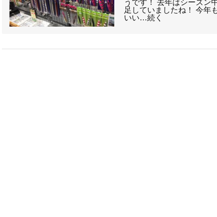
うです！ 去年はシーズン
足していましたね！ 今年
いい…続く