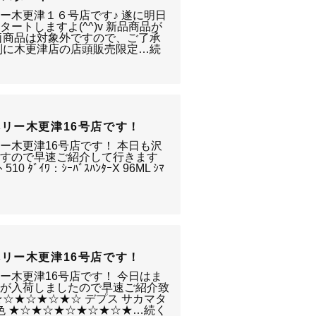
ー木更津１６号店です♪ 遂に明日
ートしますよ(^^)v 新品商品が
価商品は対象外ですので、ご了承
別に木更津店の店頭販売限定…続
リー木更津16号店です！
ー木更津16号店です！ 本日も沢
ますので早速ご紹介して行きます
 510 ﾀﾞｲﾜ：ｼｰﾊﾞｽﾊﾝﾀｰX 96ML ｼﾏ
リー木更津16号店です！
ー木更津16号店です！ 今日はま
ムが入荷しましたので早速ご紹介致
☆★☆★☆★☆ デプス サカマタ
色 ★☆★☆★☆★☆★☆★…続く