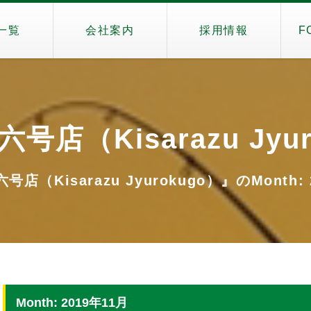
一覧
会社案内
採用情報
F
号店（Kisarazu Jyur
店（Kisarazu Jyurokugo）』のMonth: 
Month: 2019年11月