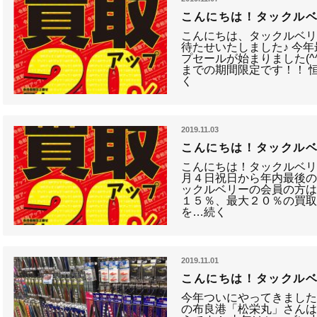
こんにちは！タックルベ
こんにちは、タックルベリ
待たせいたしました♪ 今
プセールが始まりました(^
までの期間限定です！！ 
く
2019.11.03
こんにちは！タックルベ
こんにちは！タックルベリ
月４日祝日から年内最後の
ックルベリーの会員の方
１５％、最大２０％の買
を…続く
2019.11.01
こんにちは！タックルベ
今年ついにやってきました
の布良港「松栄丸」さん