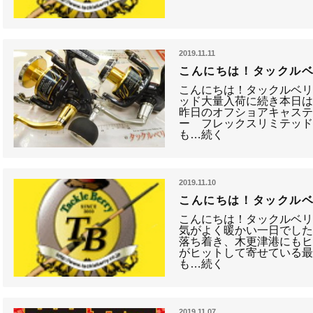
2019.11.11
こんにちは！タックルベ
こんにちは！タックルベリ
ッド大量入荷に続き本日
昨日のオフショアキャス
ー フレックスリミテッ
も…続く
2019.11.10
こんにちは！タックルベ
こんにちは！タックルベリ
気がよく暖かい一日でした
落ち着き、木更津港にもヒ
がヒットして寄せている
も…続く
2019.11.07