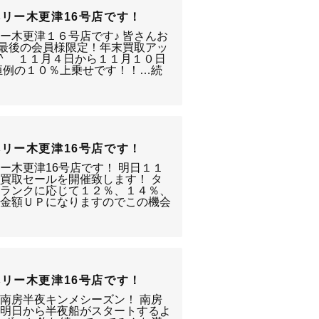
リー木更津16号店です！
ー木更津１６号店です♪ 皆さんお
年最後の会員様限定！年末買取アッ
^ゞ １１月４日から１１月１０日
恒例の１０％上乗せです！！…続
リー木更津16号店です！
ー木更津16号店です！ 明日１１
買取セールを開催致します！ タ
はランクに応じて１２％、１４％、
取金額ＵＰになりますのでこの機会
リー木更津16号店です！
南房半夜キンメシーズン！ 南房
は明日から半夜船がスタートするよ