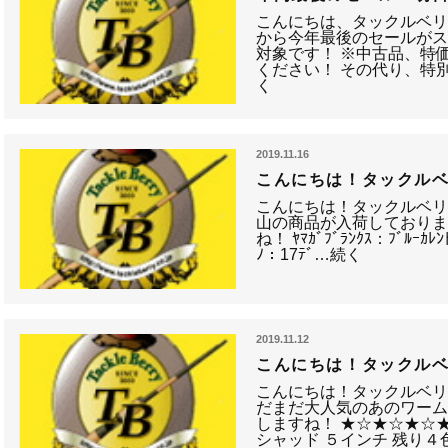
こんにちは、タックルベリ
から今年最後のセールがスタ
対象です！ ※中古品、特
ください！ その代り、特
く
2019.11.16
こんにちは！タックルベ
こんにちは！タックルベリ
山の商品が入荷しており
ね！ ﾔﾏｶﾞﾌﾞﾗﾝｸｽ：ﾌﾞﾙｰｶﾚﾝﾄ
ﾉ：17ﾃﾞ…続く
2019.11.12
こんにちは！タックルベ
こんにちは！タックルベリ
だまだ大人気のあのワー
しますね！ ★☆★☆★☆★
シャッド ５インチ 残り４