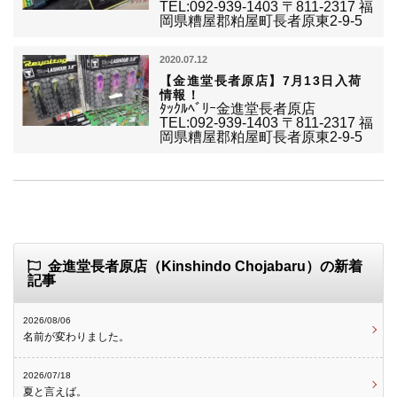
TEL:092-939-1403 〒811-2317 福
岡県糟屋郡粕屋町長者原東2-9-5
2020.07.12
【金進堂長者原店】7月13日入荷
情報！
ﾀｯｸﾙﾍﾞﾘｰ金進堂長者原店
TEL:092-939-1403 〒811-2317 福
岡県糟屋郡粕屋町長者原東2-9-5
金進堂長者原店（Kinshindo Chojabaru）の新着
記事
2026/08/06
名前が変わりました。
2026/07/18
夏と言えば。