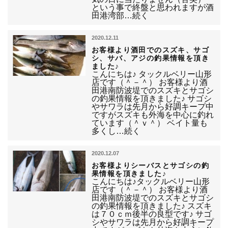
という事で終盤と思われますが酒
田港湾部…続く
2020.12.11
お客様より酒田でのスズキ、サゴ
シ、サバ、アジの釣果情報を頂き
ました♪
こんにちは♪ タックルベリー山形
店です（＾－＾） お客様より酒
田港南防波堤でのスズキとサゴシ
の釣果情報を頂きました♪ サゴシ
やサワラは先月から好調キープ中
ですがスズキも外海を中心に釣れ
ています（＾ｖ＾） ベイト量も
多くし…続く
2020.12.07
お客様よりシーバスとサゴシの釣
果情報を頂きました♪
こんにちは♪タックルベリー山形
店です（＾－＾） お客様より酒
田港南防波堤でのスズキとサゴシ
の釣果情報を頂きました♪ スズキ
は７０ｃｍ後半の良型です♪ サゴ
シやサワラは先月から好調キープ