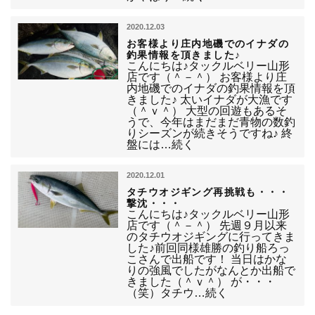
2020.12.03
お客様より庄内地磯でのイナダの
釣果情報を頂きました♪
こんにちは♪タックルベリー山形
店です（＾－＾） お客様より庄
内地磯でのイナダの釣果情報を頂
きました♪ 太いイナダが大漁です
（＾ｖ＾） 大型の回遊もあるそ
うで、今年はまだまだ青物の数釣
りシーズンが続きそうですね♪ 終
盤には…続く
2020.12.01
タチウオジギング再挑戦も・・・
撃沈・・・
こんにちは♪タックルベリー山形
店です（＾－＾） 先週９月以来
のタチウオジギングに行ってきま
した♪前回同様雄勝の釣り船ろっ
こさんで出船です！ 当日はかな
りの強風でしたがなんとか出船で
きました（＾ｖ＾） が・・・
（笑）タチウ…続く