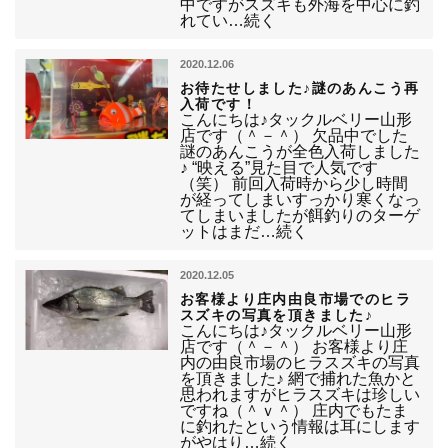
中ですがスズキも外海を中心に釣
れてい…続く
2020.12.06
お待たせしました♪謎のあんこう再
入荷です！
こんにちは♪タックルベリー山形
店です（＾－＾） 欠品中でした
謎のあんこうが全色入荷しました
♪ “映える”見た目で人気です
（笑） 前回入荷時から少し時間
が経ってしまいすっかり寒くなっ
てしまいましたが餌釣りのターゲ
ットはまだ…続く
2020.12.05
お客様より庄内由良市場でのヒラ
スズキの写真を頂きました♪
こんにちは♪タックルベリー山形
店です（＾－＾） お客様より庄
内の由良市場のヒラスズキの写真
を頂きました♪ 網で捕れた魚かと
思われますがヒラスズキは珍しい
ですね（＾ｖ＾） 庄内でもたま
に釣れたという情報は耳にします
がやはり…続く