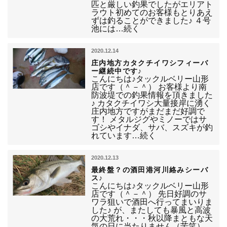
匹と厳しい釣果でしたがエリアト
ラウト初めてのお客様もとりあえ
ずは釣ることができました♪ ４号
池には…続く
2020.12.14
庄内地方カタクチイワシフィーバ
ー継続中です♪
こんにちは♪タックルベリー山形
店です（＾－＾） お客様より南
防波堤での釣果情報を頂きました
♪ カタクチイワシ大量接岸に湧く
庄内地方ですがまだまだ好調で
す！ メタルジグやミノーではサ
ゴシやイナダ、サバ、スズキが釣
れています…続く
2020.12.13
最終盤？の酒田港河川絡みシーバ
ス♪
こんにちは♪タックルベリー山形
店です（＾－＾） 先日好調のサ
ワラ狙いで酒田へ行ってまいりま
した♪ が、またしても暴風と高波
の大荒れ・・・秋以降まともな天
気の日に当たりません（苦笑）