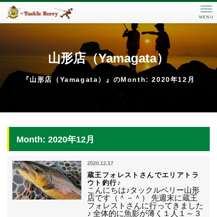
MENU
山形店（Yamagata）
『山形店（Yamagata）』のMonth: 2020年12月
Month: 2020年12月
2020.12.17
蔵王フォレストさんでエリアトラ
ウト釣行♪
こんにちは♪タックルベリー山形
店です（＾－＾） 先週末に蔵王
フォレストさんに行ってきました
♪ 全体的に魚影が薄く１人１～３