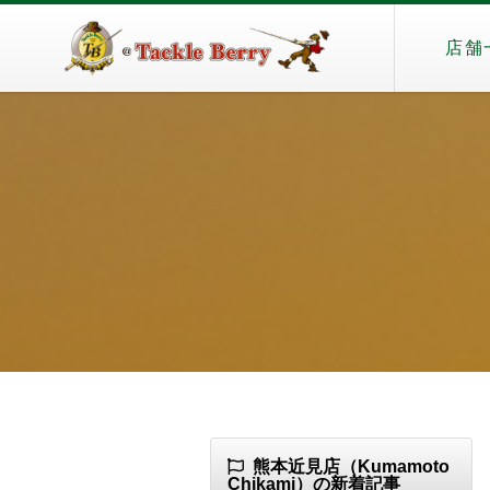
店舗
熊本近見店（Kumamoto
Chikami）の新着記事